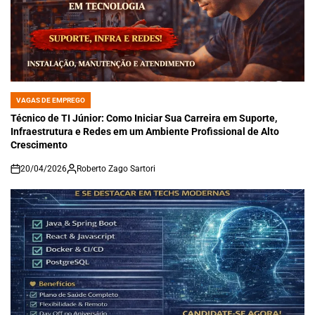
VAGAS DE EMPREGO
POSTED
IN
Técnico de TI Júnior: Como Iniciar Sua Carreira em Suporte,
Infraestrutura e Redes em um Ambiente Profissional de Alto
Crescimento
20/04/2026
Roberto Zago Sartori
on