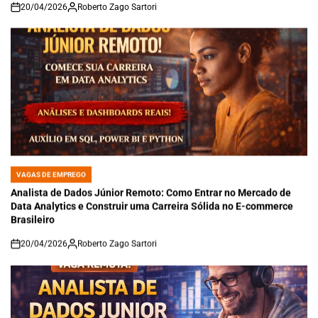
20/04/2026
Roberto Zago Sartori
on
VAGAS DE EMPREGO
POSTED
IN
Analista de Dados Júnior Remoto: Como Entrar no Mercado de
Data Analytics e Construir uma Carreira Sólida no E-commerce
Brasileiro
20/04/2026
Roberto Zago Sartori
on