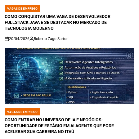
VAGAS DE EMPREGO
POSTED
IN
COMO CONQUISTAR UMA VAGA DE DESENVOLVEDOR
FULLSTACK JAVA E SE DESTACAR NO MERCADO DE
TECNOLOGIA MODERNO
20/04/2026
Roberto Zago Sartori
on
VAGAS DE EMPREGO
POSTED
IN
COMO ENTRAR NO UNIVERSO DE IA E NEGÓCIOS:
OPORTUNIDADE DE ESTÁGIO EM AI AGENTS QUE PODE
ACELERAR SUA CARREIRA NO ITAÚ