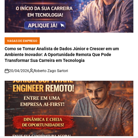
VAGAS DE EMPREGO
POSTED
IN
Como se Tornar Analista de Dados Júnior e Crescer em um
Ambiente Inovador: A Oportunidade Remota Que Pode
Transformar Sua Carreira em Tecnologia
20/04/2026
Roberto Zago Sartori
on