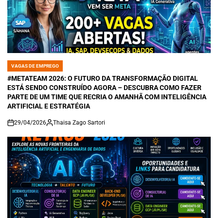
VAGAS DE EMPREGO
POSTED
IN
#METATEAM 2026: O FUTURO DA TRANSFORMAÇÃO DIGITAL
ESTÁ SENDO CONSTRUÍDO AGORA – DESCUBRA COMO FAZER
PARTE DE UM TIME QUE RECRIA O AMANHÃ COM INTELIGÊNCIA
ARTIFICIAL E ESTRATÉGIA
29/04/2026
Thaisa Zago Sartori
on