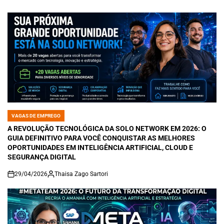
VAGAS DE EMPREGO
POSTED
IN
A REVOLUÇÃO TECNOLÓGICA DA SOLO NETWORK EM 2026: O
GUIA DEFINITIVO PARA VOCÊ CONQUISTAR AS MELHORES
OPORTUNIDADES EM INTELIGÊNCIA ARTIFICIAL, CLOUD E
SEGURANÇA DIGITAL
29/04/2026
Thaisa Zago Sartori
on