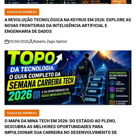
VAGAS DE EMPREGO
POSTED
IN
A REVOLUÇÃO TECNOLÓGICA NA KEYRUS EM 2026: EXPLORE AS
NOVAS FRONTEIRAS DA INTELIGÊNCIA ARTIFICIAL E
ENGENHARIA DE DADOS
29/04/2026
Roberto Zago Sartori
on
VAGAS DE EMPREGO
POSTED
IN
O MAPA DA MINA TECH EM 2026: DO ESTÁGIO AO PLENO,
DESCUBRA AS MELHORES OPORTUNIDADES PARA
IMPULSIONAR SUA CARREIRA NO DESENVOLVIMENTO DE