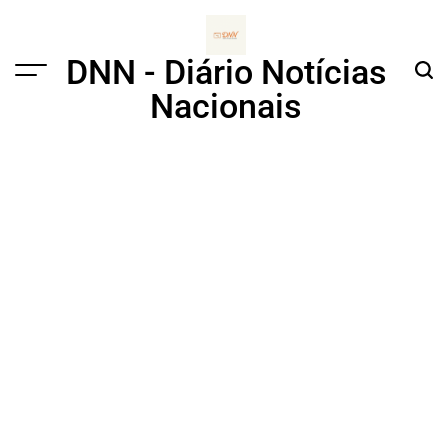
Skip
to
content
DNN - Diário Notícias
Menu
Sear
Nacionais