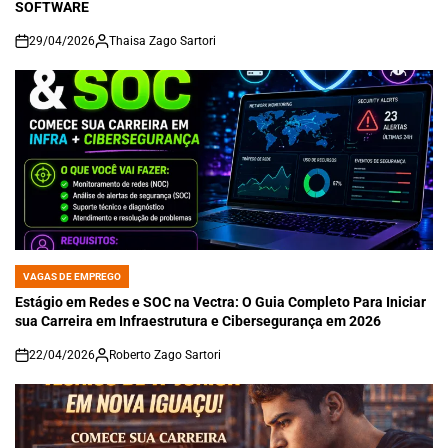
SOFTWARE
29/04/2026
Thaisa Zago Sartori
on
VAGAS DE EMPREGO
POSTED
IN
Estágio em Redes e SOC na Vectra: O Guia Completo Para Iniciar
sua Carreira em Infraestrutura e Cibersegurança em 2026
22/04/2026
Roberto Zago Sartori
on