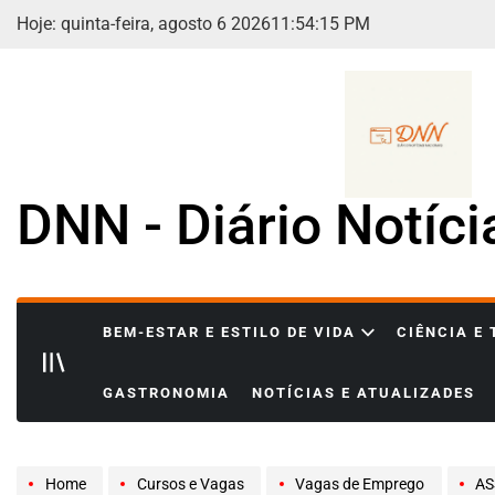
Skip
Hoje: quinta-feira, agosto 6 2026
11
:
54
:
16
PM
to
content
DNN - Diário Notíc
BEM-ESTAR E ESTILO DE VIDA
CIÊNCIA E
GASTRONOMIA
NOTÍCIAS E ATUALIZADES
Home
Cursos e Vagas
Vagas de Emprego
ASSIS