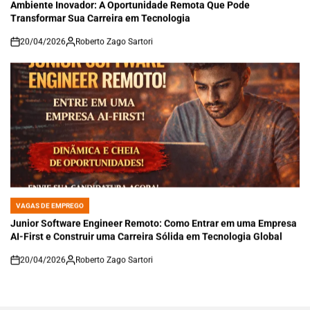
Ambiente Inovador: A Oportunidade Remota Que Pode
Transformar Sua Carreira em Tecnologia
20/04/2026
Roberto Zago Sartori
on
VAGAS DE EMPREGO
POSTED
IN
Junior Software Engineer Remoto: Como Entrar em uma Empresa
AI-First e Construir uma Carreira Sólida em Tecnologia Global
20/04/2026
Roberto Zago Sartori
on