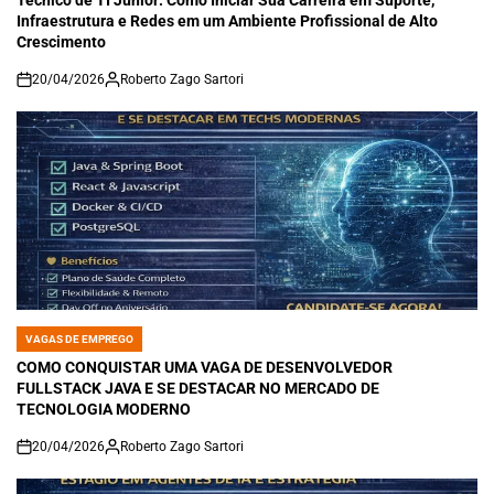
Técnico de TI Júnior: Como Iniciar Sua Carreira em Suporte,
Infraestrutura e Redes em um Ambiente Profissional de Alto
Crescimento
20/04/2026
Roberto Zago Sartori
on
VAGAS DE EMPREGO
POSTED
IN
COMO CONQUISTAR UMA VAGA DE DESENVOLVEDOR
FULLSTACK JAVA E SE DESTACAR NO MERCADO DE
TECNOLOGIA MODERNO
20/04/2026
Roberto Zago Sartori
on