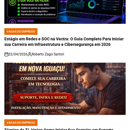
VAGAS DE EMPREGO
POSTED
IN
Estágio em Redes e SOC na Vectra: O Guia Completo Para Iniciar
sua Carreira em Infraestrutura e Cibersegurança em 2026
22/04/2026
Roberto Zago Sartori
on
VAGAS DE EMPREGO
POSTED
IN