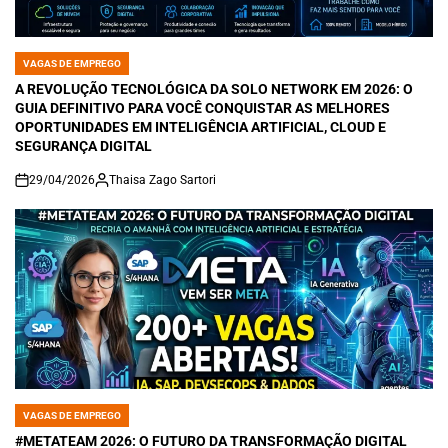
VAGAS DE EMPREGO
POSTED
IN
A REVOLUÇÃO TECNOLÓGICA DA SOLO NETWORK EM 2026: O
GUIA DEFINITIVO PARA VOCÊ CONQUISTAR AS MELHORES
OPORTUNIDADES EM INTELIGÊNCIA ARTIFICIAL, CLOUD E
SEGURANÇA DIGITAL
29/04/2026
Thaisa Zago Sartori
on
VAGAS DE EMPREGO
POSTED
IN
#METATEAM 2026: O FUTURO DA TRANSFORMAÇÃO DIGITAL