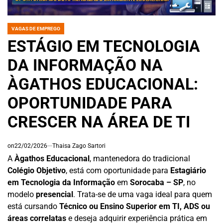
VAGAS DE EMPREGO
POSTED
IN
ESTÁGIO EM TECNOLOGIA
DA INFORMAÇÃO NA
ÀGATHOS EDUCACIONAL:
OPORTUNIDADE PARA
CRESCER NA ÁREA DE TI
on
22/02/2026
Thaisa Zago Sartori
A
Àgathos Educacional
, mantenedora do tradicional
Colégio Objetivo
, está com oportunidade para
Estagiário
em Tecnologia da Informação
em
Sorocaba – SP
, no
modelo
presencial
. Trata-se de uma vaga ideal para quem
está cursando
Técnico ou Ensino Superior em TI, ADS ou
áreas correlatas
e deseja adquirir experiência prática em