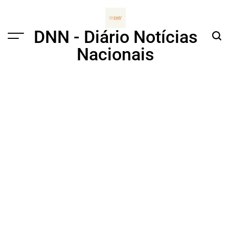
Skip
to
content
DNN - Diário Notícias
Menu
Sear
Nacionais