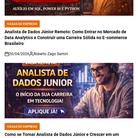
VAGAS DE EMPREGO
POSTED
IN
Analista de Dados Júnior Remoto: Como Entrar no Mercado de
Data Analytics e Construir uma Carreira Sólida no E-commerce
Brasileiro
20/04/2026
Roberto Zago Sartori
on
VAGAS DE EMPREGO
POSTED
IN
Como se Tornar Analista de Dados Júnior e Crescer em um