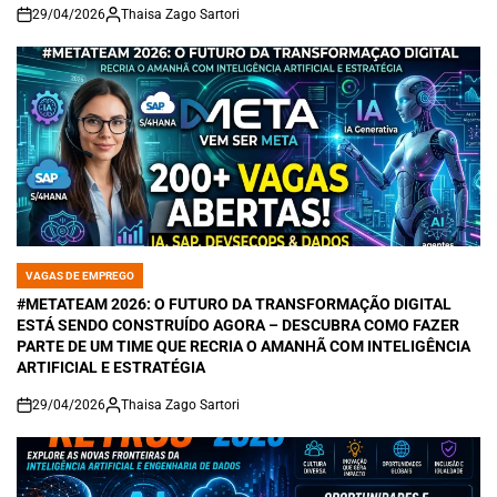
29/04/2026
Thaisa Zago Sartori
on
VAGAS DE EMPREGO
POSTED
IN
#METATEAM 2026: O FUTURO DA TRANSFORMAÇÃO DIGITAL
ESTÁ SENDO CONSTRUÍDO AGORA – DESCUBRA COMO FAZER
PARTE DE UM TIME QUE RECRIA O AMANHÃ COM INTELIGÊNCIA
ARTIFICIAL E ESTRATÉGIA
29/04/2026
Thaisa Zago Sartori
on