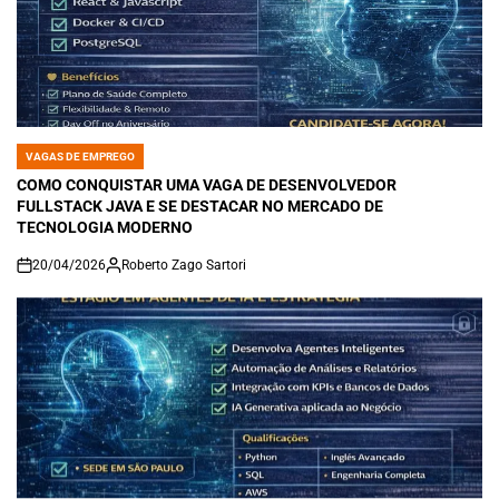
VAGAS DE EMPREGO
POSTED
IN
COMO CONQUISTAR UMA VAGA DE DESENVOLVEDOR
FULLSTACK JAVA E SE DESTACAR NO MERCADO DE
TECNOLOGIA MODERNO
20/04/2026
Roberto Zago Sartori
on