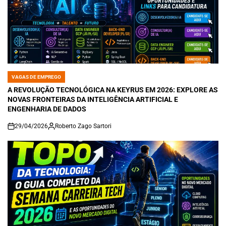
VAGAS DE EMPREGO
POSTED
IN
A REVOLUÇÃO TECNOLÓGICA NA KEYRUS EM 2026: EXPLORE AS
NOVAS FRONTEIRAS DA INTELIGÊNCIA ARTIFICIAL E
ENGENHARIA DE DADOS
29/04/2026
Roberto Zago Sartori
on