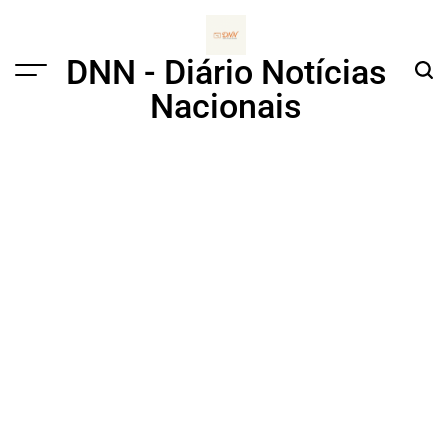
Skip
to
content
DNN - Diário Notícias
Menu
Sear
Nacionais