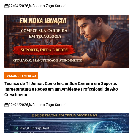
22/04/2026
Roberto Zago Sartori
on
VAGAS DE EMPREGO
POSTED
IN
Técnico de TI Júnior: Como Iniciar Sua Carreira em Suporte,
Infraestrutura e Redes em um Ambiente Profissional de Alto
Crescimento
20/04/2026
Roberto Zago Sartori
on