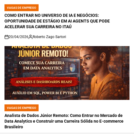
VAGAS DE EMPREGO
POSTED
IN
COMO ENTRAR NO UNIVERSO DE IA E NEGÓCIOS:
OPORTUNIDADE DE ESTÁGIO EM AI AGENTS QUE PODE
ACELERAR SUA CARREIRA NO ITAÚ
20/04/2026
Roberto Zago Sartori
on
VAGAS DE EMPREGO
POSTED
IN
Analista de Dados Júnior Remoto: Como Entrar no Mercado de
Data Analytics e Construir uma Carreira Sólida no E-commerce
Brasileiro