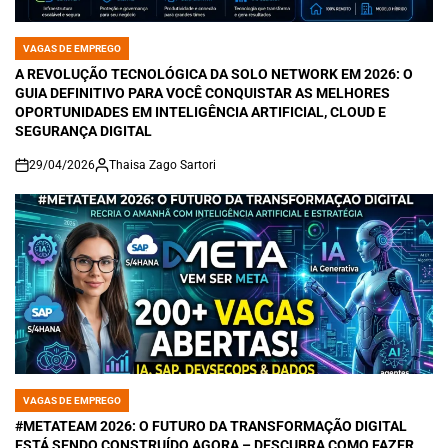
VAGAS DE EMPREGO
POSTED
IN
A REVOLUÇÃO TECNOLÓGICA DA SOLO NETWORK EM 2026: O
GUIA DEFINITIVO PARA VOCÊ CONQUISTAR AS MELHORES
OPORTUNIDADES EM INTELIGÊNCIA ARTIFICIAL, CLOUD E
SEGURANÇA DIGITAL
29/04/2026
Thaisa Zago Sartori
on
VAGAS DE EMPREGO
POSTED
IN
#METATEAM 2026: O FUTURO DA TRANSFORMAÇÃO DIGITAL
ESTÁ SENDO CONSTRUÍDO AGORA – DESCUBRA COMO FAZER