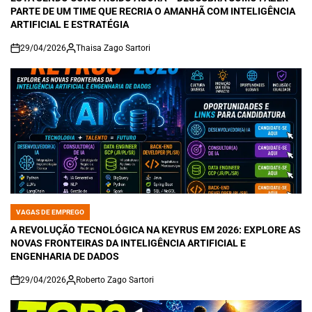
PARTE DE UM TIME QUE RECRIA O AMANHÃ COM INTELIGÊNCIA
ARTIFICIAL E ESTRATÉGIA
29/04/2026
Thaisa Zago Sartori
on
VAGAS DE EMPREGO
POSTED
IN
A REVOLUÇÃO TECNOLÓGICA NA KEYRUS EM 2026: EXPLORE AS
NOVAS FRONTEIRAS DA INTELIGÊNCIA ARTIFICIAL E
ENGENHARIA DE DADOS
29/04/2026
Roberto Zago Sartori
on