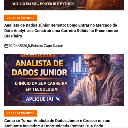
VAGAS DE EMPREGO
POSTED
IN
Analista de Dados Júnior Remoto: Como Entrar no Mercado de
Data Analytics e Construir uma Carreira Sólida no E-commerce
Brasileiro
20/04/2026
Roberto Zago Sartori
on
VAGAS DE EMPREGO
POSTED
IN
Como se Tornar Analista de Dados Júnior e Crescer em um
Ambiente Inovador: A Oportunidade Remota Que Pode