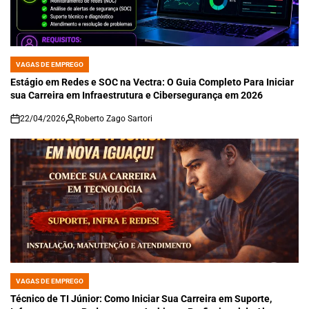
VAGAS DE EMPREGO
POSTED
IN
Estágio em Redes e SOC na Vectra: O Guia Completo Para Iniciar
sua Carreira em Infraestrutura e Cibersegurança em 2026
22/04/2026
Roberto Zago Sartori
on
VAGAS DE EMPREGO
POSTED
IN
Técnico de TI Júnior: Como Iniciar Sua Carreira em Suporte,