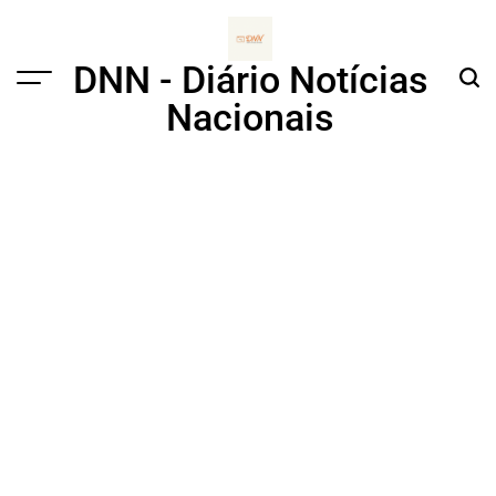
Skip
to
content
DNN - Diário Notícias
Menu
Sear
Nacionais