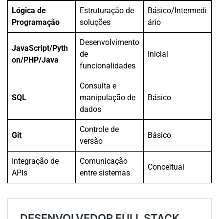
Lógica de
Estruturação de
Básico/Intermedi
Programação
soluções
ário
Desenvolvimento
JavaScript/Pyth
de
Inicial
on/PHP/Java
funcionalidades
Consulta e
SQL
manipulação de
Básico
dados
Controle de
Git
Básico
versão
Integração de
Comunicação
Conceitual
APIs
entre sistemas