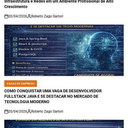
Infraestrutura e Redes em um Ambiente Profissional de Alto
Crescimento
20/04/2026
Roberto Zago Sartori
on
VAGAS DE EMPREGO
POSTED
IN
COMO CONQUISTAR UMA VAGA DE DESENVOLVEDOR
FULLSTACK JAVA E SE DESTACAR NO MERCADO DE
TECNOLOGIA MODERNO
20/04/2026
Roberto Zago Sartori
on