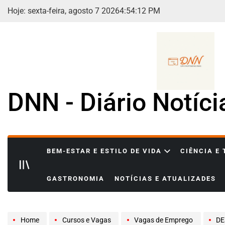
Skip
Hoje: sexta-feira, agosto 7 2026
4
:
54
:
13
PM
to
content
DNN - Diário Notíc
BEM-ESTAR E ESTILO DE VIDA
CIÊNCIA E
GASTRONOMIA
NOTÍCIAS E ATUALIZADES
Home
Cursos e Vagas
Vagas de Emprego
DESE