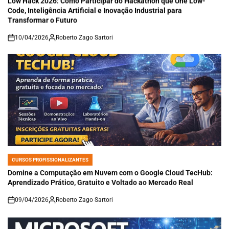
Code, Inteligência Artificial e Inovação Industrial para
Transformar o Futuro
10/04/2026
Roberto Zago Sartori
on
CURSOS PROFISSIONALIZANTES
POSTED
IN
Domine a Computação em Nuvem com o Google Cloud TecHub:
Aprendizado Prático, Gratuito e Voltado ao Mercado Real
09/04/2026
Roberto Zago Sartori
on