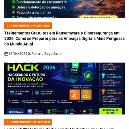
CURSOS PROFISSIONALIZANTES
POSTED
IN
Treinamentos Gratuitos em Ransomware e Cibersegurança em
2026: Como se Preparar para as Ameaças Digitais Mais Perigosas
do Mundo Atual
12/04/2026
Roberto Zago Sartori
on
CURSOS PROFISSIONALIZANTES
POSTED
IN
Low Hack 2026: Como Participar do Hackathon que Une Low-