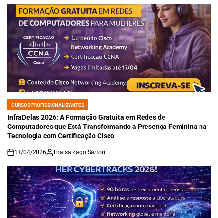
CURSOS PROFISSIONALIZANTES
POSTED
IN
InfraDelas 2026: A Formação Gratuita em Redes de
Computadores que Está Transformando a Presença Feminina na
Tecnologia com Certificação Cisco
13/04/2026
Thaisa Zago Sartori
on