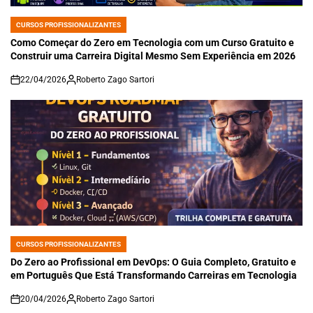
CURSOS PROFISSIONALIZANTES
POSTED
IN
Como Começar do Zero em Tecnologia com um Curso Gratuito e
Construir uma Carreira Digital Mesmo Sem Experiência em 2026
22/04/2026
Roberto Zago Sartori
on
CURSOS PROFISSIONALIZANTES
POSTED
IN
Do Zero ao Profissional em DevOps: O Guia Completo, Gratuito e
em Português Que Está Transformando Carreiras em Tecnologia
20/04/2026
Roberto Zago Sartori
on