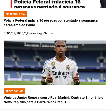
BIOTECNOLOGIA
POSTED
IN
Polícia Federal indícia 16 pessoas por atentado à segurança
aérea em São Paulo
06/08/2026
Thaisa Zago Sartori
on
REDES SOCIAIS
POSTED
IN
Vinicius Júnior Renova com o Real Madrid: Contrato Bilionário e
Novo Capítulo para a Carreira do Craque