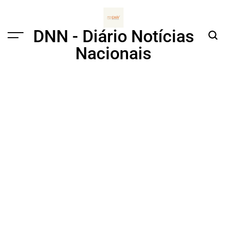
Skip
to
content
DNN - Diário Notícias
Menu
Sear
Nacionais