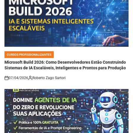
CURSOS PROFISSIONALIZANTES
POSTED
IN
Microsoft Build 2026: Como Desenvolvedores Estão Construindo
Sistemas de IA Escaláveis, Inteligentes e Prontos para Produção
07/04/2026
Roberto Zago Sartori
on