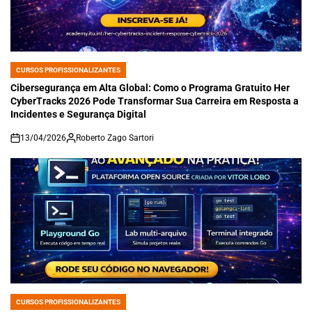
CURSOS PROFISSIONALIZANTES
POSTED
IN
Cibersegurança em Alta Global: Como o Programa Gratuito Her
CyberTracks 2026 Pode Transformar Sua Carreira em Resposta a
Incidentes e Segurança Digital
13/04/2026
Roberto Zago Sartori
on
CURSOS PROFISSIONALIZANTES
POSTED