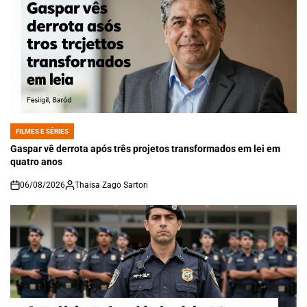
FILMES E SÉRIES
POSTED
IN
Gaspar vê derrota após três projetos transformados em lei em
quatro anos
06/08/2026
Thaisa Zago Sartori
on