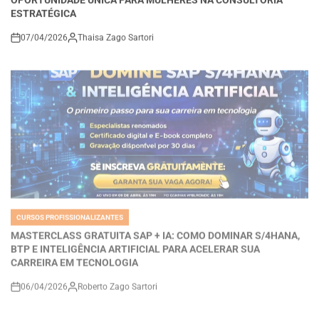
07/04/2026
Thaisa Zago Sartori
on
CURSOS PROFISSIONALIZANTES
POSTED
IN
MASTERCLASS GRATUITA SAP + IA: COMO DOMINAR S/4HANA,
BTP E INTELIGÊNCIA ARTIFICIAL PARA ACELERAR SUA
CARREIRA EM TECNOLOGIA
06/04/2026
Roberto Zago Sartori
on