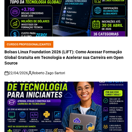
CURSOS PROFISSIONALIZANTES
POSTED
IN
Bolsas Linux Foundation 2026 (LiFT): Como Acessar Formação
Global Gratuita em Tecnologia e Acelerar sua Carreira em Open
Source
22/04/2026
Roberto Zago Sartori
on