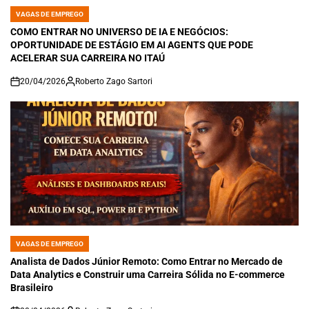
VAGAS DE EMPREGO
POSTED
IN
COMO ENTRAR NO UNIVERSO DE IA E NEGÓCIOS:
OPORTUNIDADE DE ESTÁGIO EM AI AGENTS QUE PODE
ACELERAR SUA CARREIRA NO ITAÚ
20/04/2026
Roberto Zago Sartori
on
VAGAS DE EMPREGO
POSTED
IN
Analista de Dados Júnior Remoto: Como Entrar no Mercado de
Data Analytics e Construir uma Carreira Sólida no E-commerce
Brasileiro