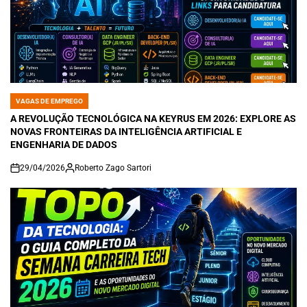
VAGAS DE EMPREGO
POSTED
IN
A REVOLUÇÃO TECNOLÓGICA NA KEYRUS EM 2026: EXPLORE AS
NOVAS FRONTEIRAS DA INTELIGÊNCIA ARTIFICIAL E
ENGENHARIA DE DADOS
29/04/2026
Roberto Zago Sartori
on