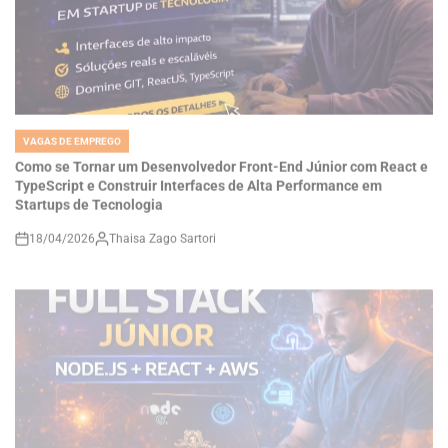
VAGAS DE EMPREGO
POSTED
IN
Como se Tornar um Desenvolvedor Front-End Júnior com React e
TypeScript e Construir Interfaces de Alta Performance em
Startups de Tecnologia
18/04/2026
Thaisa Zago Sartori
on
VAGAS DE EMPREGO
POSTED
IN