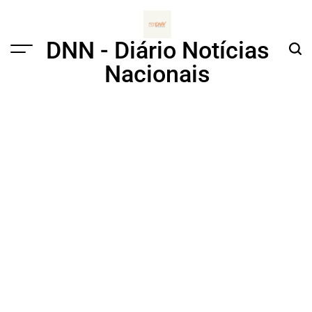
Skip
to
content
DNN - Diário Notícias
Menu
Sear
Nacionais