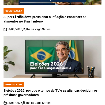
CULTURA GEEK
POSTED
IN
Super El Niño deve pressionar a inflação e encarecer os
alimentos no Brasil inteiro
08/08/2026
Thaisa Zago Sartori
on
REDES SOCIAIS
POSTED
IN
Eleições 2026: por que o tempo de TV e as alianças decidem os
próximos governadores
08/08/2026
Thaisa Zago Sartori
on