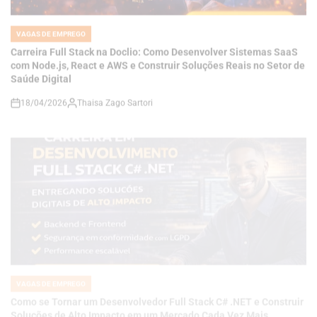
Carreira Full Stack na Doclio: Como Desenvolver Sistemas SaaS
com Node.js, React e AWS e Construir Soluções Reais no Setor de
Saúde Digital
18/04/2026
Thaisa Zago Sartori
on
VAGAS DE EMPREGO
POSTED
IN
Como se Tornar um Desenvolvedor Full Stack C# .NET e Construir
Soluções de Alto Impacto em um Mercado Cada Vez Mais
Competitivo
18/04/2026
Thaisa Zago Sartori
on