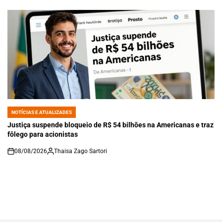
NOTÍCIAS E ATUALIZADES
POSTED
IN
Justiça suspende bloqueio de R$ 54 bilhões na Americanas e traz
fôlego para acionistas
08/08/2026
Thaisa Zago Sartori
on