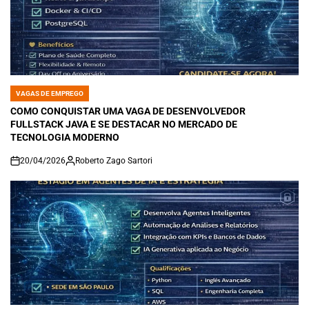
VAGAS DE EMPREGO
POSTED
IN
COMO CONQUISTAR UMA VAGA DE DESENVOLVEDOR
FULLSTACK JAVA E SE DESTACAR NO MERCADO DE
TECNOLOGIA MODERNO
20/04/2026
Roberto Zago Sartori
on