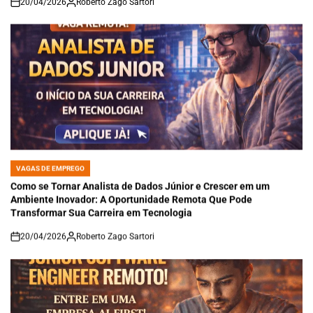
20/04/2026
Roberto Zago Sartori
on
VAGAS DE EMPREGO
POSTED
IN
Como se Tornar Analista de Dados Júnior e Crescer em um
Ambiente Inovador: A Oportunidade Remota Que Pode
Transformar Sua Carreira em Tecnologia
20/04/2026
Roberto Zago Sartori
on