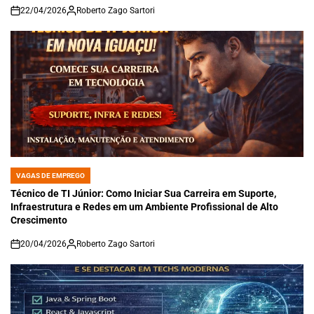
22/04/2026
Roberto Zago Sartori
on
VAGAS DE EMPREGO
POSTED
IN
Técnico de TI Júnior: Como Iniciar Sua Carreira em Suporte,
Infraestrutura e Redes em um Ambiente Profissional de Alto
Crescimento
20/04/2026
Roberto Zago Sartori
on