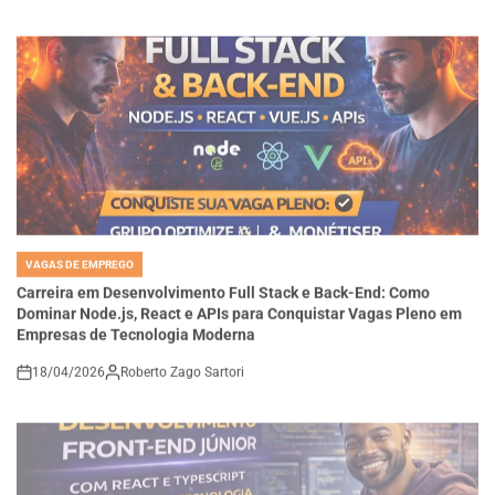
VAGAS DE EMPREGO
POSTED
IN
Carreira em Desenvolvimento Full Stack e Back-End: Como
Dominar Node.js, React e APIs para Conquistar Vagas Pleno em
Empresas de Tecnologia Moderna
18/04/2026
Roberto Zago Sartori
on