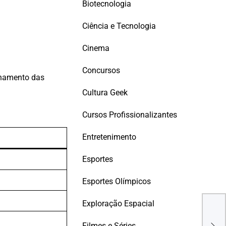
Biotecnologia
Ciência e Tecnologia
Cinema
Concursos
onamento das
Cultura Geek
Cursos Profissionalizantes
Entretenimento
Esportes
Esportes Olímpicos
SEM
Exploração Espacial
MIC
CER
Filmes e Séries