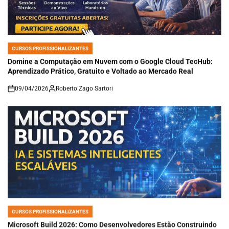
CURSOS PROFISSIONALIZANTES
POSTED
IN
Domine a Computação em Nuvem com o Google Cloud TecHub:
Aprendizado Prático, Gratuito e Voltado ao Mercado Real
09/04/2026
Roberto Zago Sartori
on
CURSOS PROFISSIONALIZANTES
POSTED
IN
Microsoft Build 2026: Como Desenvolvedores Estão Construindo