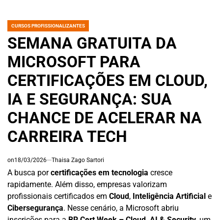
CURSOS PROFISSIONALIZANTES
POSTED
IN
SEMANA GRATUITA DA
MICROSOFT PARA
CERTIFICAÇÕES EM CLOUD,
IA E SEGURANÇA: SUA
CHANCE DE ACELERAR NA
CARREIRA TECH
on
18/03/2026
Thaisa Zago Sartori
A busca por
certificações em tecnologia
cresce
rapidamente. Além disso, empresas valorizam
profissionais certificados em
Cloud
,
Inteligência Artificial
e
Cibersegurança
. Nesse cenário, a Microsoft abriu
inscrições para a
BR Cert Week – Cloud, AI & Security
, um