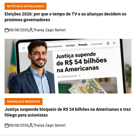
NOTÍCIAS E ATUALIZADES
POSTED
IN
Eleições 2026: por que o tempo de TV e as alianças decidem os
próximos governadores
08/08/2026
Thaisa Zago Sartori
on
FINANÇAS E NEGÓCIOS
POSTED
IN
Justiça suspende bloqueio de R$ 54 bilhões na Americanas e traz
fôlego para acionistas
08/08/2026
Thaisa Zago Sartori
on