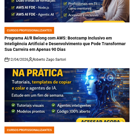
CURSOS PROFISSIONALIZANTES
POSTED
IN
Programa AI/R Belong com AWS: Bootcamp Inclusivo em
Inteligência Artificial e Desenvolvimento que Pode Transformar
Sua Carreira em Apenas 90 Dias
12/04/2026
Roberto Zago Sartori
on
CURSOS PROFISSIONALIZANTES
POSTED