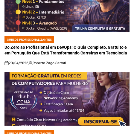
CURSOS PROFISSIONALIZANTES
POSTED
IN
Do Zero ao Profissional em DevOps: O Guia Completo, Gratuito e
em Português Que Está Transformando Carreiras em Tecnologia
20/04/2026
Roberto Zago Sartori
on
CURSOS PROFISSIONALIZANTES