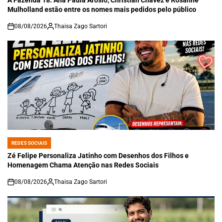
A Fazenda 18: Ana Paula Arósio, Christian Chávez e Rosanne
Mulholland estão entre os nomes mais pedidos pelo público
08/08/2026
Thaisa Zago Sartori
on
REDES SOCIAIS
POSTED
IN
Zé Felipe Personaliza Jatinho com Desenhos dos Filhos e
Homenagem Chama Atenção nas Redes Sociais
08/08/2026
Thaisa Zago Sartori
on