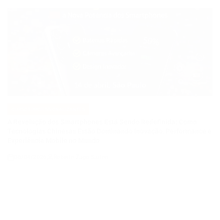
CURSOS PROFISSIONALIZANTES
POSTED
IN
A Revolução dos Smartphones Está Sendo Redefinida: Como
Tecnologias Chinesas Estão Dominando Inovação, Performance e
Experiência Mobile no Mundo
06/04/2026
Roberto Zago Sartori
on