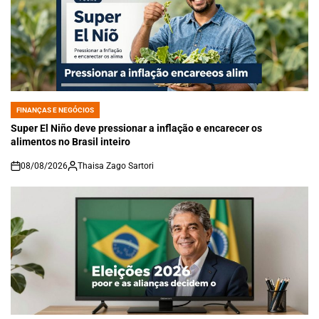
FINANÇAS E NEGÓCIOS
POSTED
IN
Super El Niño deve pressionar a inflação e encarecer os
alimentos no Brasil inteiro
08/08/2026
Thaisa Zago Sartori
on