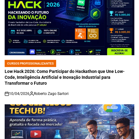
CURSOS PROFISSIONALIZANTES
POSTED
IN
Low Hack 2026: Como Participar do Hackathon que Une Low-
Code, Inteligência Artificial e Inovação Industrial para
Transformar o Futuro
10/04/2026
Roberto Zago Sartori
on