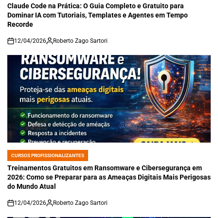
IN
Claude Code na Prática: O Guia Completo e Gratuito para
Dominar IA com Tutoriais, Templates e Agentes em Tempo
Recorde
12/04/2026
Roberto Zago Sartori
on
CURSOS PROFISSIONALIZANTES
POSTED
IN
Treinamentos Gratuitos em Ransomware e Cibersegurança em
2026: Como se Preparar para as Ameaças Digitais Mais Perigosas
do Mundo Atual
12/04/2026
Roberto Zago Sartori
on