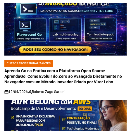
CURSOS PROFISSIONALIZANTES
POSTED
IN
Aprenda Go na Prática com a Plataforma Open Source
AprendaGo: Como Evoluir do Zero ao Avançado Diretamente no
Navegador com um Método Inovador Criado por Vitor Lobo
12/04/2026
Roberto Zago Sartori
on