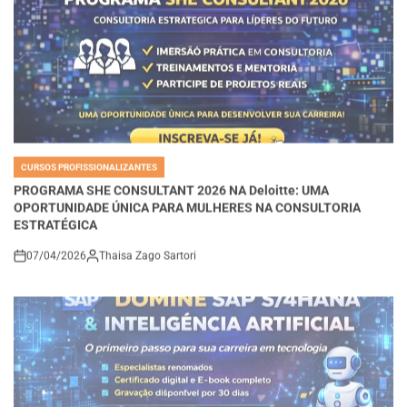
CURSOS PROFISSIONALIZANTES
POSTED
IN
PROGRAMA SHE CONSULTANT 2026 NA Deloitte: UMA
OPORTUNIDADE ÚNICA PARA MULHERES NA CONSULTORIA
ESTRATÉGICA
07/04/2026
Thaisa Zago Sartori
on