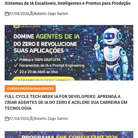
Sistemas de IA Escaláveis, Inteligentes e Prontos para Produção
07/04/2026
Roberto Zago Sartori
on
CURSOS PROFISSIONALIZANTES
POSTED
IN
FULL CYCLE TECH WEEK IA FOR DEVELOPERS: APRENDA A
CRIAR AGENTES DE IA DO ZERO E ACELERE SUA CARREIRA EM
TECNOLOGIA
07/04/2026
Roberto Zago Sartori
on