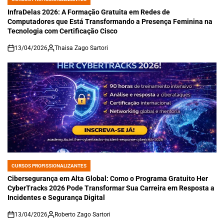
POSTED
IN
InfraDelas 2026: A Formação Gratuita em Redes de
Computadores que Está Transformando a Presença Feminina na
Tecnologia com Certificação Cisco
13/04/2026
Thaisa Zago Sartori
on
CURSOS PROFISSIONALIZANTES
POSTED
IN
Cibersegurança em Alta Global: Como o Programa Gratuito Her
CyberTracks 2026 Pode Transformar Sua Carreira em Resposta a
Incidentes e Segurança Digital
13/04/2026
Roberto Zago Sartori
on