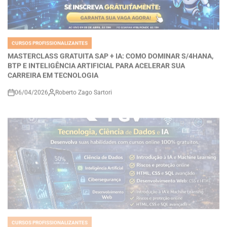
CURSOS PROFISSIONALIZANTES
POSTED
IN
MASTERCLASS GRATUITA SAP + IA: COMO DOMINAR S/4HANA,
BTP E INTELIGÊNCIA ARTIFICIAL PARA ACELERAR SUA
CARREIRA EM TECNOLOGIA
06/04/2026
Roberto Zago Sartori
on
CURSOS PROFISSIONALIZANTES
POSTED
IN
Cursos Gratuitos da FGV: Como Aprender Ciência de Dados, IA,
Cibersegurança e Tecnologia Pode Transformar Sua Carreira no
Mercado Digital