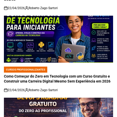
22/04/2026
Roberto Zago Sartori
on
CURSOS PROFISSIONALIZANTES
POSTED
IN
Como Começar do Zero em Tecnologia com um Curso Gratuito e
Construir uma Carreira Digital Mesmo Sem Experiência em 2026
22/04/2026
Roberto Zago Sartori
on