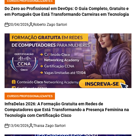
CURSOS PROFISSIONALIZANTES
POSTED
IN
Do Zero ao Profissional em DevOps: O Guia Completo, Gratuito e
em Português Que Está Transformando Carreiras em Tecnologia
20/04/2026
Roberto Zago Sartori
on
CURSOS PROFISSIONALIZANTES
POSTED
IN
InfraDelas 2026: A Formação Gratuita em Redes de
Computadores que Está Transformando a Presença Feminina na
Tecnologia com Certificação Cisco
13/04/2026
Thaisa Zago Sartori
on