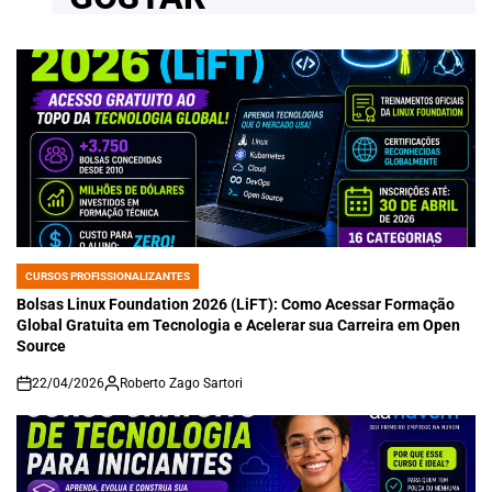
CURSOS PROFISSIONALIZANTES
POSTED
IN
Bolsas Linux Foundation 2026 (LiFT): Como Acessar Formação
Global Gratuita em Tecnologia e Acelerar sua Carreira em Open
Source
22/04/2026
Roberto Zago Sartori
on