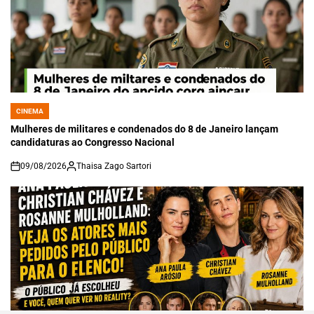
CINEMA
POSTED
IN
Mulheres de militares e condenados do 8 de Janeiro lançam
candidaturas ao Congresso Nacional
09/08/2026
Thaisa Zago Sartori
on