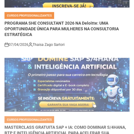
CURSOS PROFISSIONALIZANTES
POSTED
IN
PROGRAMA SHE CONSULTANT 2026 NA Deloitte: UMA
OPORTUNIDADE ÚNICA PARA MULHERES NA CONSULTORIA
ESTRATÉGICA
07/04/2026
Thaisa Zago Sartori
on
CURSOS PROFISSIONALIZANTES
POSTED
IN
MASTERCLASS GRATUITA SAP + IA: COMO DOMINAR S/4HANA,
BTP E INTELIGÊNCIA ARTIFICIAL PARA ACELERAR SUA
CARREIRA EM TECNOLOGIA