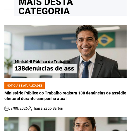
MAIS DESTA
CATEGORIA
NOTÍCIAS E ATUALIZADES
POSTED
IN
Ministério Público do Trabalho registra 138 denúncias de assédio
eleitoral durante campanha atual
09/08/2026
Thaisa Zago Sartori
on