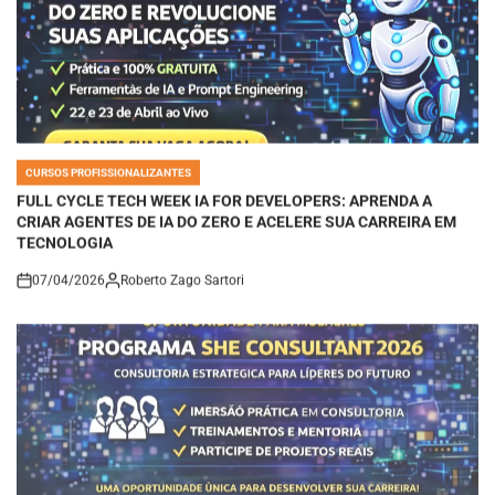
CURSOS PROFISSIONALIZANTES
POSTED
IN
FULL CYCLE TECH WEEK IA FOR DEVELOPERS: APRENDA A
CRIAR AGENTES DE IA DO ZERO E ACELERE SUA CARREIRA EM
TECNOLOGIA
07/04/2026
Roberto Zago Sartori
on