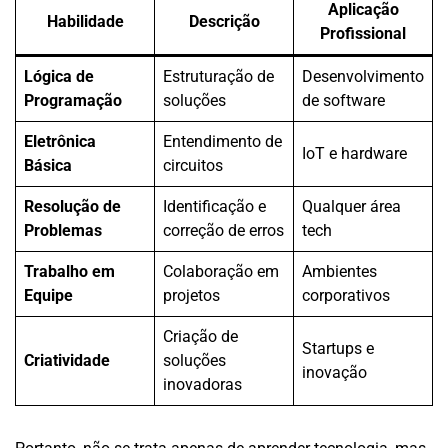
Aplicação
Habilidade
Descrição
Profissional
Lógica de
Estruturação de
Desenvolvimento
Programação
soluções
de software
Eletrônica
Entendimento de
IoT e hardware
Básica
circuitos
Resolução de
Identificação e
Qualquer área
Problemas
correção de erros
tech
Trabalho em
Colaboração em
Ambientes
Equipe
projetos
corporativos
Criação de
Startups e
Criatividade
soluções
inovação
inovadoras