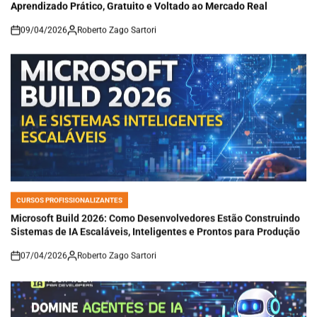
Aprendizado Prático, Gratuito e Voltado ao Mercado Real
09/04/2026
Roberto Zago Sartori
on
CURSOS PROFISSIONALIZANTES
POSTED
IN
Microsoft Build 2026: Como Desenvolvedores Estão Construindo
Sistemas de IA Escaláveis, Inteligentes e Prontos para Produção
07/04/2026
Roberto Zago Sartori
on