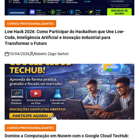
CURSOS PROFISSIONALIZANTES
POSTED
IN
Low Hack 2026: Como Participar do Hackathon que Une Low-
Code, Inteligência Artificial e Inovação Industrial para
Transformar o Futuro
10/04/2026
Roberto Zago Sartori
on
CURSOS PROFISSIONALIZANTES
POSTED
IN
Domine a Computação em Nuvem com o Google Cloud TecHub: