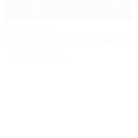
IN
A Revolução dos Smartphones Está Sendo Redefinida: Como
Tecnologias Chinesas Estão Dominando Inovação, Performance e
Experiência Mobile no Mundo
06/04/2026
Roberto Zago Sartori
on
CURSOS PROFISSIONALIZANTES
POSTED
IN
Cloud Native São Paulo Meetup #37 no Nubank: O Evento
Imperdível Para Quem Quer Crescer em Cloud, Carreira e
Tecnologia
06/04/2026
Roberto Zago Sartori
on