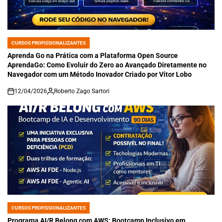
CURSOS PROFISSIONALIZANTES
POSTED
IN
Aprenda Go na Prática com a Plataforma Open Source
AprendaGo: Como Evoluir do Zero ao Avançado Diretamente no
Navegador com um Método Inovador Criado por Vitor Lobo
12/04/2026
Roberto Zago Sartori
on
CURSOS PROFISSIONALIZANTES
POSTED
IN
Programa AI/R Belong com AWS: Bootcamp Inclusivo em