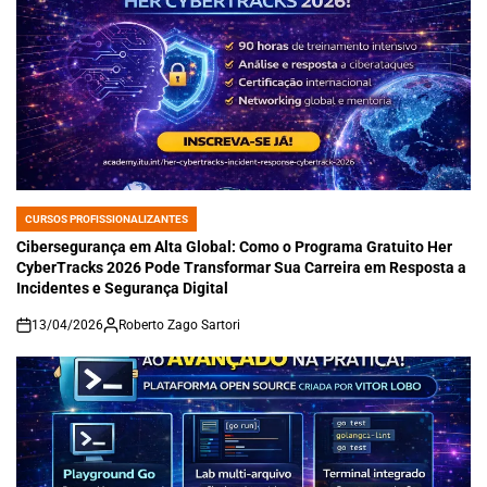
CURSOS PROFISSIONALIZANTES
POSTED
IN
Cibersegurança em Alta Global: Como o Programa Gratuito Her
CyberTracks 2026 Pode Transformar Sua Carreira em Resposta a
Incidentes e Segurança Digital
13/04/2026
Roberto Zago Sartori
on