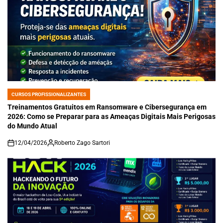
CURSOS PROFISSIONALIZANTES
POSTED
IN
Treinamentos Gratuitos em Ransomware e Cibersegurança em
2026: Como se Preparar para as Ameaças Digitais Mais Perigosas
do Mundo Atual
12/04/2026
Roberto Zago Sartori
on