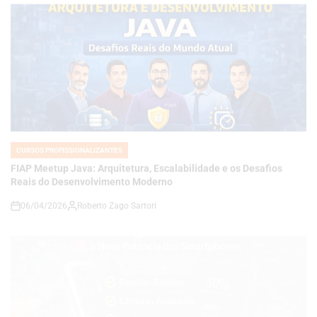
CURSOS PROFISSIONALIZANTES
POSTED
IN
FIAP Meetup Java: Arquitetura, Escalabilidade e os Desafios
Reais do Desenvolvimento Moderno
06/04/2026
Roberto Zago Sartori
on
CURSOS PROFISSIONALIZANTES
POSTED