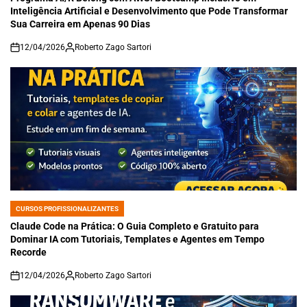
Inteligência Artificial e Desenvolvimento que Pode Transformar
Sua Carreira em Apenas 90 Dias
12/04/2026
Roberto Zago Sartori
on
CURSOS PROFISSIONALIZANTES
POSTED
IN
Claude Code na Prática: O Guia Completo e Gratuito para
Dominar IA com Tutoriais, Templates e Agentes em Tempo
Recorde
12/04/2026
Roberto Zago Sartori
on