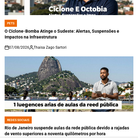
PETS
POSTED
IN
O Ciclone-Bomba Atinge o Sudeste: Alertas, Suspensões e
Impactos na Infraestrutura
07/08/2026
Thaisa Zago Sartori
on
REDES SOCIAIS
POSTED
IN
Rio de Janeiro suspende aulas da rede pública devido a rajadas
de vento superiores a noventa quilômetros por hora