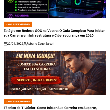
VAGAS DE EMPREGO
POSTED
IN
Estágio em Redes e SOC na Vectra: O Guia Completo Para Iniciar
sua Carreira em Infraestrutura e Cibersegurança em 2026
22/04/2026
Roberto Zago Sartori
on
VAGAS DE EMPREGO
POSTED
IN
Técnico de TI Júnior: Como Iniciar Sua Carreira em Suporte,