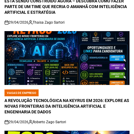
ESTÁ SENDO CONSTRUÍDO AGORA – DESCUBRA COMO FAZER
PARTE DE UM TIME QUE RECRIA O AMANHÃ COM INTELIGÊNCIA
ARTIFICIAL E ESTRATÉGIA
29/04/2026
Thaisa Zago Sartori
on
VAGAS DE EMPREGO
POSTED
IN
A REVOLUÇÃO TECNOLÓGICA NA KEYRUS EM 2026: EXPLORE AS
NOVAS FRONTEIRAS DA INTELIGÊNCIA ARTIFICIAL E
ENGENHARIA DE DADOS
29/04/2026
Roberto Zago Sartori
on