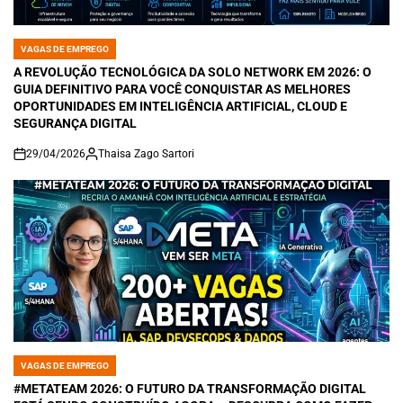
VAGAS DE EMPREGO
POSTED
IN
A REVOLUÇÃO TECNOLÓGICA DA SOLO NETWORK EM 2026: O
GUIA DEFINITIVO PARA VOCÊ CONQUISTAR AS MELHORES
OPORTUNIDADES EM INTELIGÊNCIA ARTIFICIAL, CLOUD E
SEGURANÇA DIGITAL
29/04/2026
Thaisa Zago Sartori
on
VAGAS DE EMPREGO
POSTED
IN
#METATEAM 2026: O FUTURO DA TRANSFORMAÇÃO DIGITAL