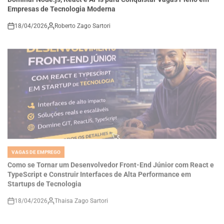
18/04/2026
Roberto Zago Sartori
on
VAGAS DE EMPREGO
POSTED
IN
Como se Tornar um Desenvolvedor Front-End Júnior com React e
TypeScript e Construir Interfaces de Alta Performance em
Startups de Tecnologia
18/04/2026
Thaisa Zago Sartori
on