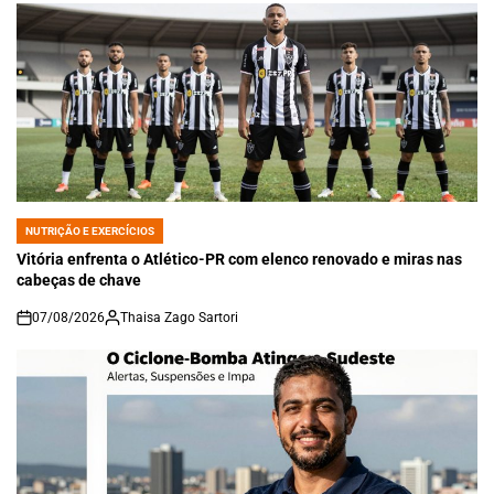
NUTRIÇÃO E EXERCÍCIOS
POSTED
IN
Vitória enfrenta o Atlético-PR com elenco renovado e miras nas
cabeças de chave
07/08/2026
Thaisa Zago Sartori
on