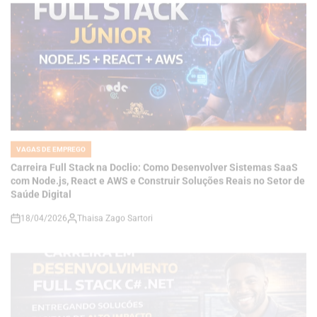
VAGAS DE EMPREGO
POSTED
IN
Carreira Full Stack na Doclio: Como Desenvolver Sistemas SaaS
com Node.js, React e AWS e Construir Soluções Reais no Setor de
Saúde Digital
18/04/2026
Thaisa Zago Sartori
on