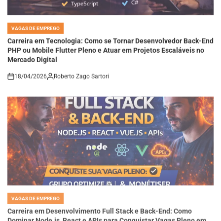
VAGAS DE EMPREGO
POSTED
IN
Carreira em Tecnologia: Como se Tornar Desenvolvedor Back-End
PHP ou Mobile Flutter Pleno e Atuar em Projetos Escaláveis no
Mercado Digital
18/04/2026
Roberto Zago Sartori
on
VAGAS DE EMPREGO
POSTED
IN
Carreira em Desenvolvimento Full Stack e Back-End: Como
Dominar Node.js, React e APIs para Conquistar Vagas Pleno em
Empresas de Tecnologia Moderna