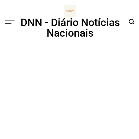
Skip
to
content
DNN - Diário Notícias
Menu
Sear
Nacionais