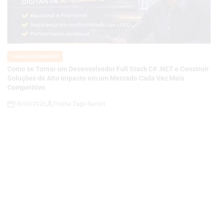
VAGAS DE EMPREGO
POSTED
IN
Como se Tornar um Desenvolvedor Full Stack C# .NET e Construir
Soluções de Alto Impacto em um Mercado Cada Vez Mais
Competitivo
18/04/2026
Thaisa Zago Sartori
on
VAGAS DE EMPREGO
POSTED
IN
Carreira em Qualidade e Processos em Alta: Como se Tornar um
Analista de QA Estratégico com Governança, KPIs e Melhoria
Contínua em Ambientes Corporativos