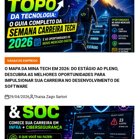
VAGAS DE EMPREGO
POSTED
IN
O MAPA DA MINA TECH EM 2026: DO ESTÁGIO AO PLENO,
DESCUBRA AS MELHORES OPORTUNIDADES PARA
IMPULSIONAR SUA CARREIRA NO DESENVOLVIMENTO DE
SOFTWARE
29/04/2026
Thaisa Zago Sartori
on