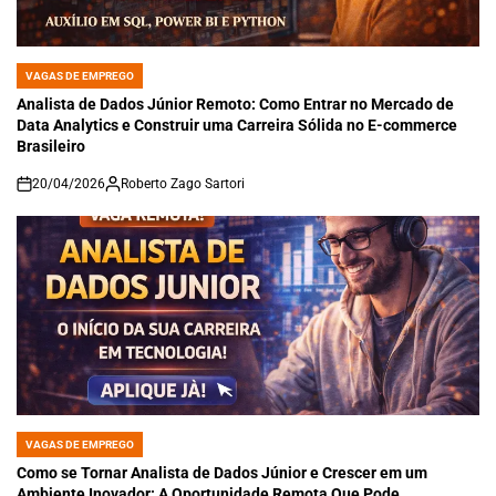
VAGAS DE EMPREGO
POSTED
IN
Analista de Dados Júnior Remoto: Como Entrar no Mercado de
Data Analytics e Construir uma Carreira Sólida no E-commerce
Brasileiro
20/04/2026
Roberto Zago Sartori
on
VAGAS DE EMPREGO
POSTED
IN
Como se Tornar Analista de Dados Júnior e Crescer em um
Ambiente Inovador: A Oportunidade Remota Que Pode