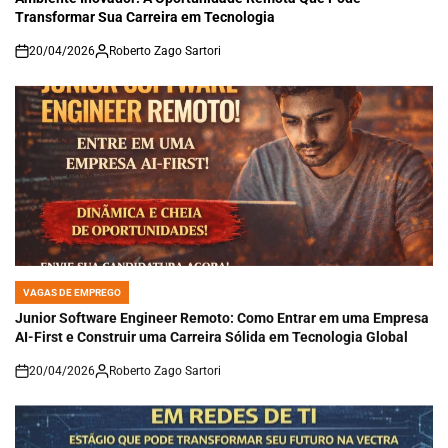
Transformar Sua Carreira em Tecnologia
20/04/2026
Roberto Zago Sartori
on
VAGAS DE EMPREGO
POSTED
IN
Junior Software Engineer Remoto: Como Entrar em uma Empresa
AI-First e Construir uma Carreira Sólida em Tecnologia Global
20/04/2026
Roberto Zago Sartori
on