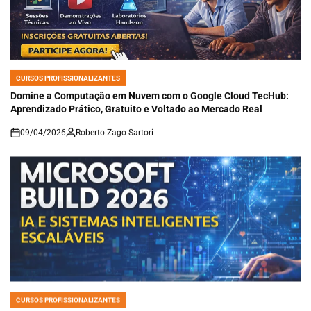
CURSOS PROFISSIONALIZANTES
POSTED
IN
Domine a Computação em Nuvem com o Google Cloud TecHub:
Aprendizado Prático, Gratuito e Voltado ao Mercado Real
09/04/2026
Roberto Zago Sartori
on
CURSOS PROFISSIONALIZANTES
POSTED
IN
Microsoft Build 2026: Como Desenvolvedores Estão Construindo