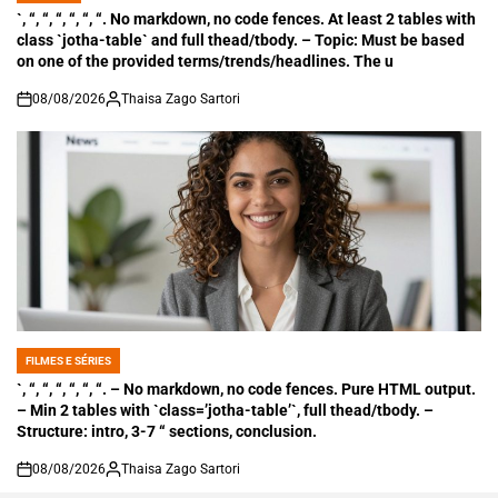
IN
`, “, “, “, “, “, “. No markdown, no code fences. At least 2 tables with
class `jotha-table` and full thead/tbody. – Topic: Must be based
on one of the provided terms/trends/headlines. The u
08/08/2026
Thaisa Zago Sartori
on
FILMES E SÉRIES
POSTED
IN
`, “, “, “, “, “, “. – No markdown, no code fences. Pure HTML output.
– Min 2 tables with `class=’jotha-table’`, full thead/tbody. –
Structure: intro, 3-7 “ sections, conclusion.
08/08/2026
Thaisa Zago Sartori
on