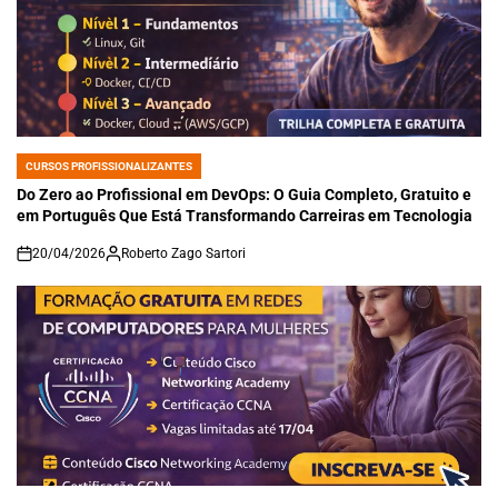
CURSOS PROFISSIONALIZANTES
POSTED
IN
Do Zero ao Profissional em DevOps: O Guia Completo, Gratuito e
em Português Que Está Transformando Carreiras em Tecnologia
20/04/2026
Roberto Zago Sartori
on