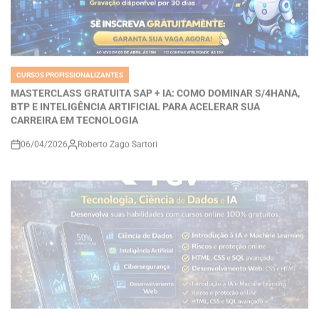
CURSOS PROFISSIONALIZANTES
POSTED
IN
MASTERCLASS GRATUITA SAP + IA: COMO DOMINAR S/4HANA,
BTP E INTELIGÊNCIA ARTIFICIAL PARA ACELERAR SUA
CARREIRA EM TECNOLOGIA
06/04/2026
Roberto Zago Sartori
on
CURSOS PROFISSIONALIZANTES
POSTED
IN
Cursos Gratuitos da FGV: Como Aprender Ciência de Dados, IA,
Cibersegurança e Tecnologia Pode Transformar Sua Carreira no