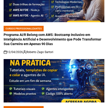
CURSOS PROFISSIONALIZANTES
POSTED
IN
Programa AI/R Belong com AWS: Bootcamp Inclusivo em
Inteligência Artificial e Desenvolvimento que Pode Transformar
Sua Carreira em Apenas 90 Dias
12/04/2026
Roberto Zago Sartori
on