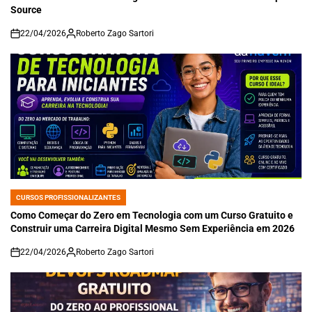
Source
22/04/2026
Roberto Zago Sartori
on
CURSOS PROFISSIONALIZANTES
POSTED
IN
Como Começar do Zero em Tecnologia com um Curso Gratuito e
Construir uma Carreira Digital Mesmo Sem Experiência em 2026
22/04/2026
Roberto Zago Sartori
on