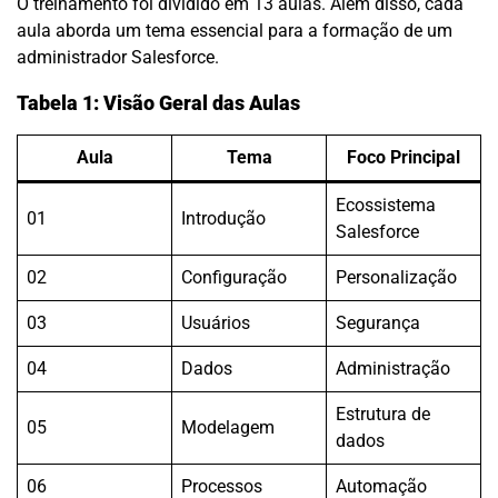
O treinamento foi dividido em 13 aulas. Além disso, cada
aula aborda um tema essencial para a formação de um
administrador Salesforce.
Tabela 1: Visão Geral das Aulas
Aula
Tema
Foco Principal
Ecossistema
01
Introdução
Salesforce
02
Configuração
Personalização
03
Usuários
Segurança
04
Dados
Administração
Estrutura de
05
Modelagem
dados
06
Processos
Automação