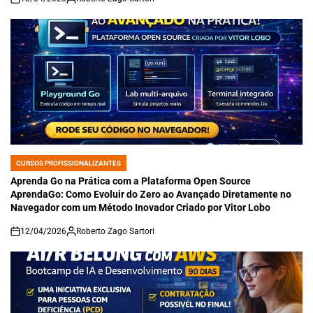
on
CURSOS PROFISSIONALIZANTES
POSTED
IN
Aprenda Go na Prática com a Plataforma Open Source
AprendaGo: Como Evoluir do Zero ao Avançado Diretamente no
Navegador com um Método Inovador Criado por Vitor Lobo
12/04/2026
Roberto Zago Sartori
on