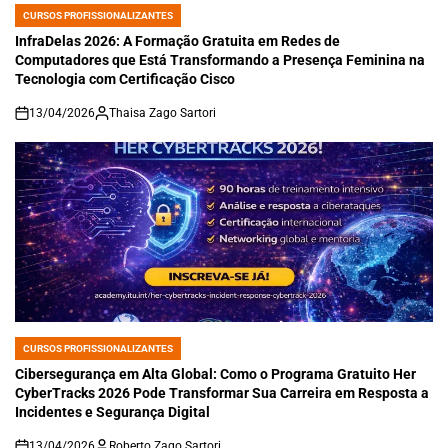
CURSOS PROFISSIONALIZANTES
POSTED
IN
InfraDelas 2026: A Formação Gratuita em Redes de
Computadores que Está Transformando a Presença Feminina na
Tecnologia com Certificação Cisco
13/04/2026
Thaisa Zago Sartori
on
CURSOS PROFISSIONALIZANTES
POSTED
IN
Cibersegurança em Alta Global: Como o Programa Gratuito Her
CyberTracks 2026 Pode Transformar Sua Carreira em Resposta a
Incidentes e Segurança Digital
13/04/2026
Roberto Zago Sartori