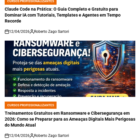
CURSOS PROFISSIONALIZANTES
POSTED
IN
Claude Code na Prática: O Guia Completo e Gratuito para
Dominar IA com Tutoriais, Templates e Agentes em Tempo
Recorde
12/04/2026
Roberto Zago Sartori
on
CURSOS PROFISSIONALIZANTES
POSTED
IN
Treinamentos Gratuitos em Ransomware e Cibersegurança em
2026: Como se Preparar para as Ameaças Digitais Mais Perigosas
do Mundo Atual
12/04/2026
Roberto Zago Sartori
on