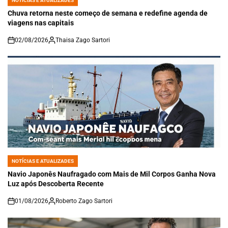
POSTED
IN
Chuva retorna neste começo de semana e redefine agenda de
viagens nas capitais
02/08/2026
Thaisa Zago Sartori
on
NOTÍCIAS E ATUALIZADES
POSTED
IN
Navio Japonês Naufragado com Mais de Mil Corpos Ganha Nova
Luz após Descoberta Recente
01/08/2026
Roberto Zago Sartori
on