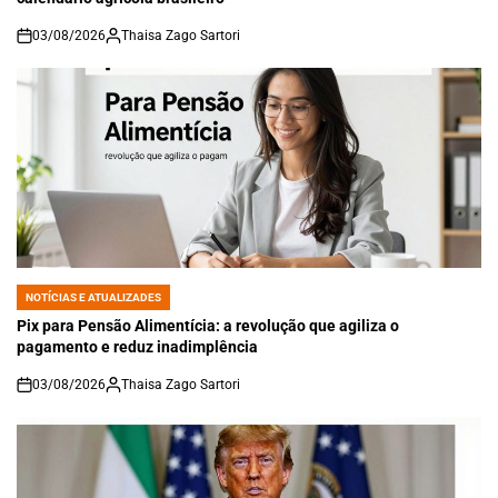
03/08/2026
Thaisa Zago Sartori
on
NOTÍCIAS E ATUALIZADES
POSTED
IN
Pix para Pensão Alimentícia: a revolução que agiliza o
pagamento e reduz inadimplência
03/08/2026
Thaisa Zago Sartori
on