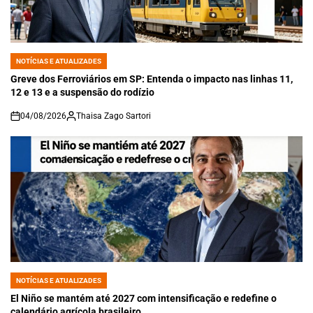
NOTÍCIAS E ATUALIZADES
POSTED
IN
Greve dos Ferroviários em SP: Entenda o impacto nas linhas 11,
12 e 13 e a suspensão do rodízio
04/08/2026
Thaisa Zago Sartori
on
NOTÍCIAS E ATUALIZADES
POSTED
IN
El Niño se mantém até 2027 com intensificação e redefine o
calendário agrícola brasileiro