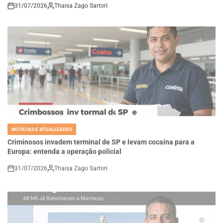
NOTÍCIAS E ATUALIZADES
POSTED
IN
Criminosos invadem terminal de SP e levam cocaína para a
Europa: entenda a operação policial
31/07/2026
Thaisa Zago Sartori
on