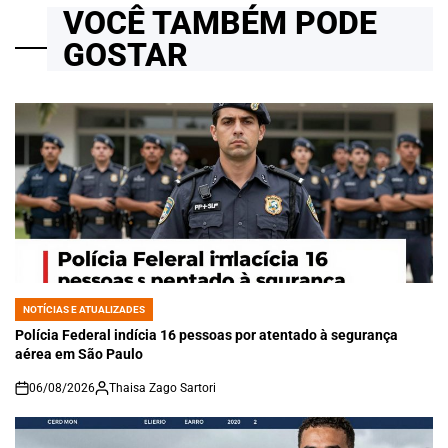
VOCÊ TAMBÉM PODE
GOSTAR
NOTÍCIAS E ATUALIZADES
POSTED
IN
Polícia Federal indícia 16 pessoas por atentado à segurança
aérea em São Paulo
06/08/2026
Thaisa Zago Sartori
on