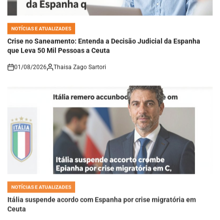
NOTÍCIAS E ATUALIZADES
POSTED
IN
Crise no Saneamento: Entenda a Decisão Judicial da Espanha
que Leva 50 Mil Pessoas a Ceuta
01/08/2026
Thaisa Zago Sartori
on
NOTÍCIAS E ATUALIZADES
POSTED
IN
Itália suspende acordo com Espanha por crise migratória em
Ceuta
31/07/2026
Thaisa Zago Sartori
on