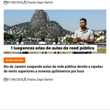
07/08/2026
Thaisa Zago Sartori
on
REDES SOCIAIS
POSTED
IN
Rio de Janeiro suspende aulas da rede pública devido a rajadas
de vento superiores a noventa quilômetros por hora
07/08/2026
Thaisa Zago Sartori
on