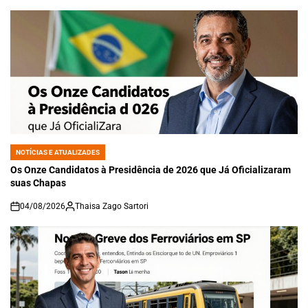
NOTÍCIAS E ATUALIZADES
POSTED
IN
Os Onze Candidatos à Presidência de 2026 que Já Oficializaram
suas Chapas
04/08/2026
Thaisa Zago Sartori
on