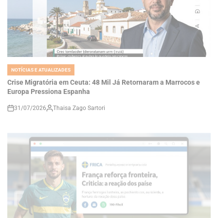
NOTÍCIAS E ATUALIZADES
POSTED
IN
Crise Migratória em Ceuta: 48 Mil Já Retornaram a Marrocos e
Europa Pressiona Espanha
31/07/2026
Thaisa Zago Sartori
on
NOTÍCIAS E ATUALIZADES
POSTED
IN
França reforça fronteira, Suécia critica: a reação dos países