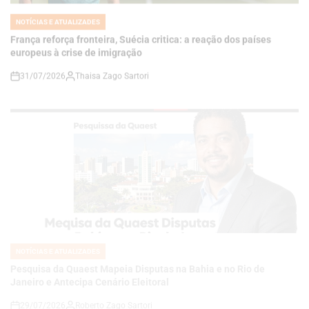
europeus à crise de imigração
31/07/2026
Thaisa Zago Sartori
on
NOTÍCIAS E ATUALIZADES
POSTED
IN
Pesquisa da Quaest Mapeia Disputas na Bahia e no Rio de
Janeiro e Antecipa Cenário Eleitoral
29/07/2026
Roberto Zago Sartori
on