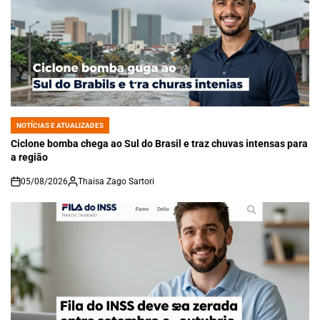
NOTÍCIAS E ATUALIZADES
POSTED
IN
Ciclone bomba chega ao Sul do Brasil e traz chuvas intensas para
a região
05/08/2026
Thaisa Zago Sartori
on