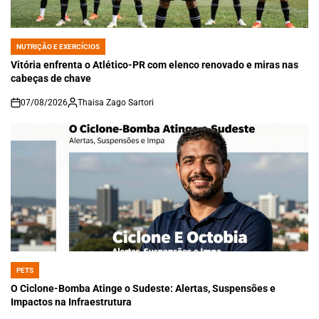
NUTRIÇÃO E EXERCÍCIOS
POSTED
IN
Vitória enfrenta o Atlético-PR com elenco renovado e miras nas
cabeças de chave
07/08/2026
Thaisa Zago Sartori
on
PETS
POSTED
IN
O Ciclone-Bomba Atinge o Sudeste: Alertas, Suspensões e
Impactos na Infraestrutura