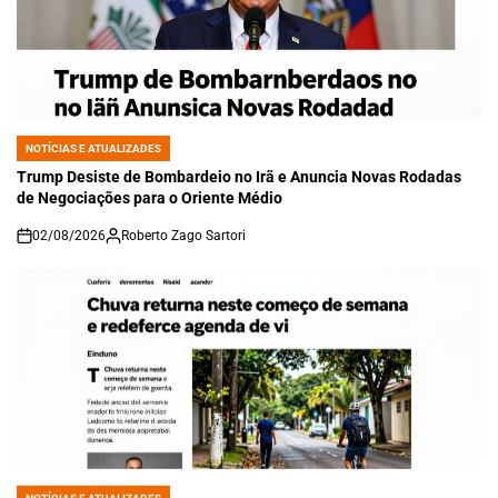
NOTÍCIAS E ATUALIZADES
POSTED
IN
Trump Desiste de Bombardeio no Irã e Anuncia Novas Rodadas
de Negociações para o Oriente Médio
02/08/2026
Roberto Zago Sartori
on
NOTÍCIAS E ATUALIZADES