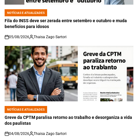
NOTÍCIAS E ATUALIZADES
POSTED
IN
Fila do INSS deve ser zerada entre setembro e outubro e muda
benefícios para idosos
05/08/2026
Thaisa Zago Sartori
on
NOTÍCIAS E ATUALIZADES
POSTED
IN
Greve da CPTM paralisa retorno ao trabalho e desorganiza a vida
dos paulistas
04/08/2026
Thaisa Zago Sartori
on