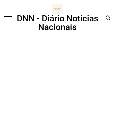
Skip
to
content
DNN - Diário Notícias
Menu
Sear
Nacionais