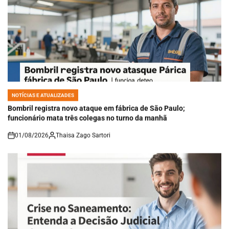
NOTÍCIAS E ATUALIZADES
POSTED
IN
Bombril registra novo ataque em fábrica de São Paulo;
funcionário mata três colegas no turno da manhã
01/08/2026
Thaisa Zago Sartori
on