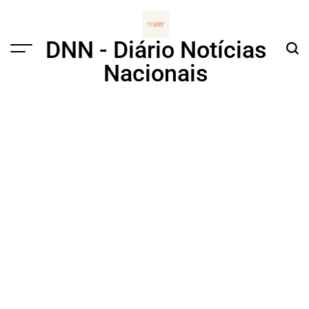
Skip
to
content
DNN - Diário Notícias
Menu
Sear
Nacionais