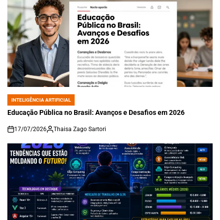
INTELIGÊNCIA ARTIFICIAL
POSTED
IN
Educação Pública no Brasil: Avanços e Desafios em 2026
17/07/2026
Thaisa Zago Sartori
on