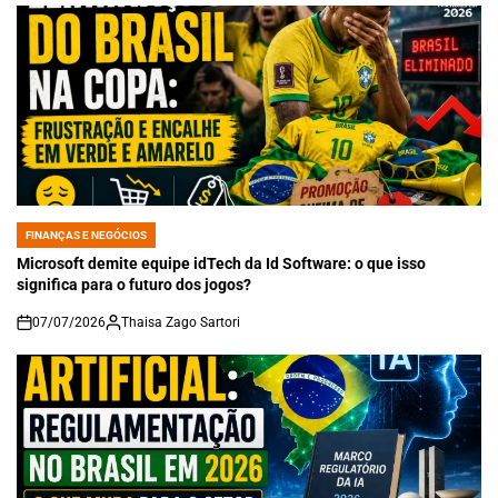
FINANÇAS E NEGÓCIOS
POSTED
IN
Microsoft demite equipe idTech da Id Software: o que isso
significa para o futuro dos jogos?
07/07/2026
Thaisa Zago Sartori
on