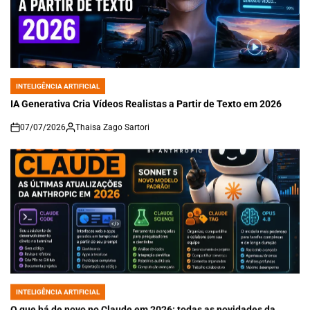
INTELIGÊNCIA ARTIFICIAL
POSTED
IN
IA Generativa Cria Vídeos Realistas a Partir de Texto em 2026
07/07/2026
Thaisa Zago Sartori
on
INTELIGÊNCIA ARTIFICIAL
POSTED
IN
O que há de novo no Claude em 2026: todas as novidades da