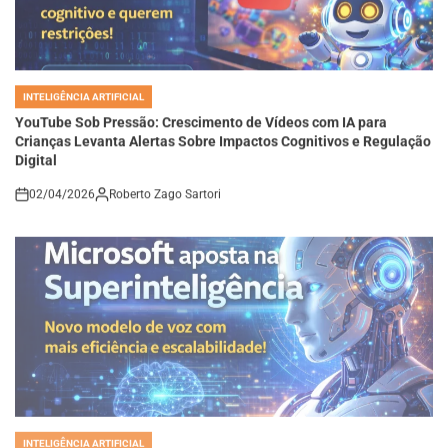
INTELIGÊNCIA ARTIFICIAL
POSTED
IN
YouTube Sob Pressão: Crescimento de Vídeos com IA para
Crianças Levanta Alertas Sobre Impactos Cognitivos e Regulação
Digital
02/04/2026
Roberto Zago Sartori
on
INTELIGÊNCIA ARTIFICIAL
POSTED
IN
Microsoft Aposta na Superinteligência: Novo Modelo de Voz