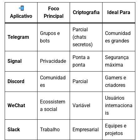
Foco
Criptografia
Ideal Para
Aplicativo
Principal
Parcial
Grupos e
Comunidad
Telegram
(chats
bots
es grandes
secretos)
Ponta a
Segurança
Signal
Privacidade
ponta
máxima
Comunidad
Gamers e
Discord
Parcial
es
criadores
Usuários
Ecossistem
WeChat
Variável
internaciona
a social
is
Equipes e
Slack
Trabalho
Empresarial
projetos