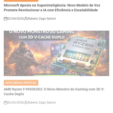
Promete Revolucionar a IA com Eficiência e Escalabilidade
02/04/2026
Roberto Zago Sartori
on
INTELIGÊNCIA ARTIFICIAL
POSTED
IN
AMD Ryzen 9 9950X3D2: O Novo Monstro do Gaming com 3D V-
Cache Duplo
26/03/2026
Roberto Zago Sartori
on