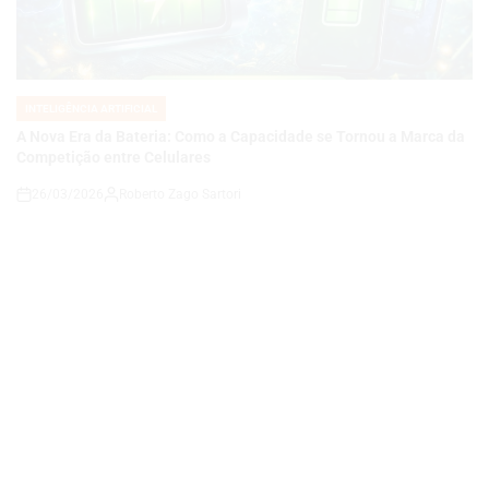
INTELIGÊNCIA ARTIFICIAL
POSTED
IN
A Nova Era da Bateria: Como a Capacidade se Tornou a Marca da
Competição entre Celulares
26/03/2026
Roberto Zago Sartori
on
INTELIGÊNCIA ARTIFICIAL
POSTED
IN
FIM DO SORA? OPENAI ENCERRA GERADOR DE VÍDEOS E
REDIRECIONA O FUTURO DA INTELIGÊNCIA ARTIFICIAL
24/03/2026
Roberto Zago Sartori
on