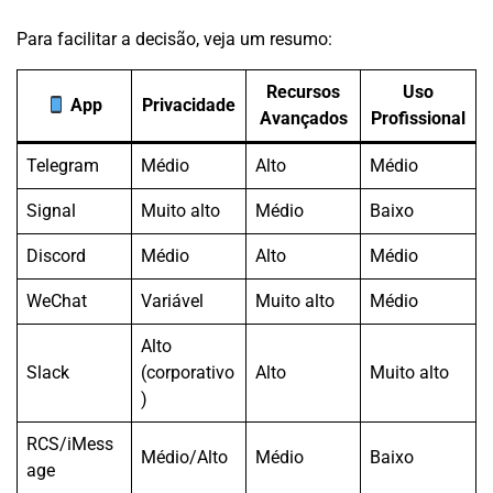
Para facilitar a decisão, veja um resumo:
Recursos
Uso
App
Privacidade
Avançados
Profissional
Telegram
Médio
Alto
Médio
Signal
Muito alto
Médio
Baixo
Discord
Médio
Alto
Médio
WeChat
Variável
Muito alto
Médio
Alto
Slack
(corporativo
Alto
Muito alto
)
RCS/iMess
Médio/Alto
Médio
Baixo
age