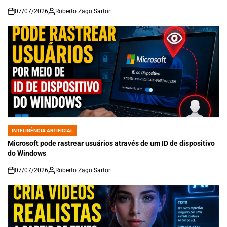
07/07/2026
Roberto Zago Sartori
on
INTELIGÊNCIA ARTIFICIAL
POSTED
IN
Microsoft pode rastrear usuários através de um ID de dispositivo
do Windows
07/07/2026
Roberto Zago Sartori
on