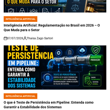
INTELIGÊNCIA ARTIFICIAL
POSTED
IN
Inteligência Artificial: Regulamentação no Brasil em 2026 – O
Que Muda para o Setor
07/07/2026
Thaisa Zago Sartori
on
INTELIGÊNCIA ARTIFICIAL
POSTED
IN
O que é Teste de Persistência em Pipeline: Entenda como
Garantir a Estabilidade dos Sistemas