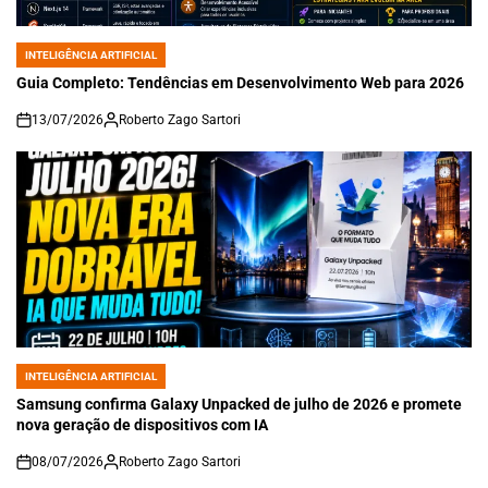
INTELIGÊNCIA ARTIFICIAL
POSTED
IN
Guia Completo: Tendências em Desenvolvimento Web para 2026
13/07/2026
Roberto Zago Sartori
on
INTELIGÊNCIA ARTIFICIAL
POSTED
IN
Samsung confirma Galaxy Unpacked de julho de 2026 e promete
nova geração de dispositivos com IA
08/07/2026
Roberto Zago Sartori
on