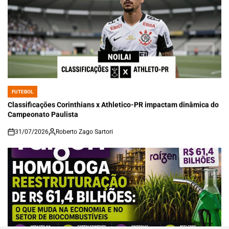
FUTEBOL
POSTED
IN
Classificações Corinthians x Athletico-PR impactam dinâmica do
Campeonato Paulista
31/07/2026
Roberto Zago Sartori
on