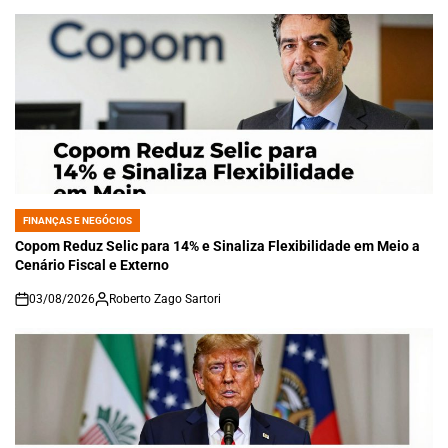
FINANÇAS E NEGÓCIOS
POSTED
IN
Copom Reduz Selic para 14% e Sinaliza Flexibilidade em Meio a
Cenário Fiscal e Externo
03/08/2026
Roberto Zago Sartori
on