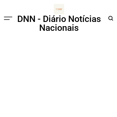
Skip
to
content
DNN - Diário Notícias
Menu
Sear
Nacionais