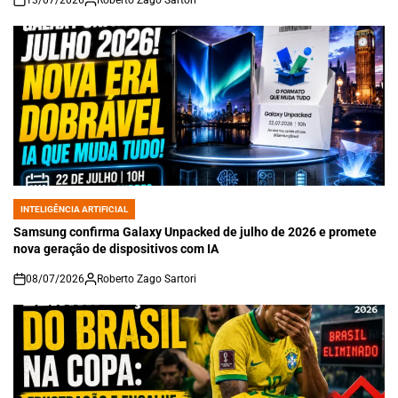
on
INTELIGÊNCIA ARTIFICIAL
POSTED
IN
Samsung confirma Galaxy Unpacked de julho de 2026 e promete
nova geração de dispositivos com IA
08/07/2026
Roberto Zago Sartori
on