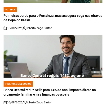
FUTEBOL
POSTED
IN
Palmeiras perde para o Fortaleza, mas assegura vaga nas oitavas
da Copa do Brasil
06/08/2026
Roberto Zago Sartori
on
FINANÇAS E NEGÓCIOS
POSTED
IN
Banco Central reduz Selic para 14% ao ano: impacto direto no
orçamento familiar e nas finanças pessoais
06/08/2026
Roberto Zago Sartori
on