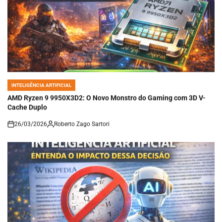
INTELIGÊNCIA ARTIFICIAL
POSTED
IN
AMD Ryzen 9 9950X3D2: O Novo Monstro do Gaming com 3D V-
Cache Duplo
26/03/2026
Roberto Zago Sartori
on