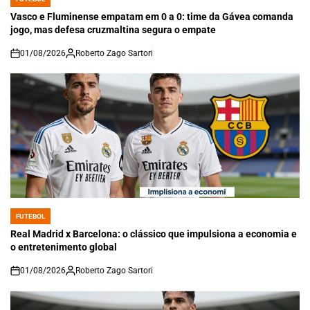
POSTED
IN
Vasco e Fluminense empatam em 0 a 0: time da Gávea comanda
jogo, mas defesa cruzmaltina segura o empate
01/08/2026
Roberto Zago Sartori
on
FUTEBOL
POSTED
IN
Real Madrid x Barcelona: o clássico que impulsiona a economia e
o entretenimento global
01/08/2026
Roberto Zago Sartori
on