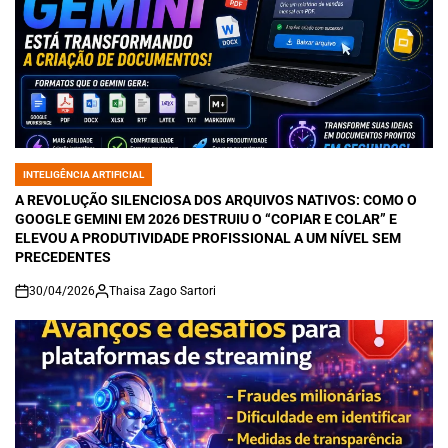
INTELIGÊNCIA ARTIFICIAL
POSTED
IN
A REVOLUÇÃO SILENCIOSA DOS ARQUIVOS NATIVOS: COMO O
GOOGLE GEMINI EM 2026 DESTRUIU O “COPIAR E COLAR” E
ELEVOU A PRODUTIVIDADE PROFISSIONAL A UM NÍVEL SEM
PRECEDENTES
30/04/2026
Thaisa Zago Sartori
on