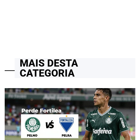
INTERFACE “LIQUID GLASS” PROMETE REVOLUÇÃO — E GERA
POLÊMICA
24/03/2026
Roberto Zago Sartori
on
MAIS DESTA
CATEGORIA