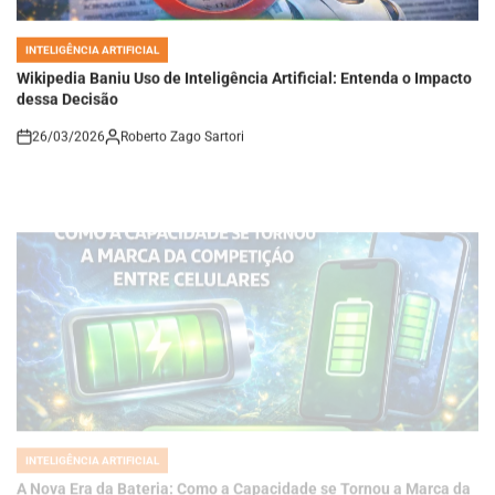
INTELIGÊNCIA ARTIFICIAL
POSTED
IN
Wikipedia Baniu Uso de Inteligência Artificial: Entenda o Impacto
dessa Decisão
26/03/2026
Roberto Zago Sartori
on
INTELIGÊNCIA ARTIFICIAL
POSTED
IN
A Nova Era da Bateria: Como a Capacidade se Tornou a Marca da
Competição entre Celulares
26/03/2026
Roberto Zago Sartori
on