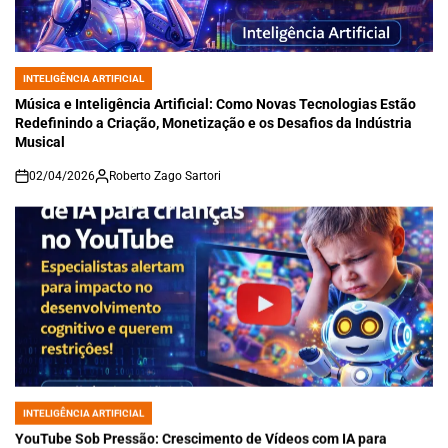
INTELIGÊNCIA ARTIFICIAL
POSTED
IN
Música e Inteligência Artificial: Como Novas Tecnologias Estão
Redefinindo a Criação, Monetização e os Desafios da Indústria
Musical
02/04/2026
Roberto Zago Sartori
on
INTELIGÊNCIA ARTIFICIAL
POSTED
IN
YouTube Sob Pressão: Crescimento de Vídeos com IA para