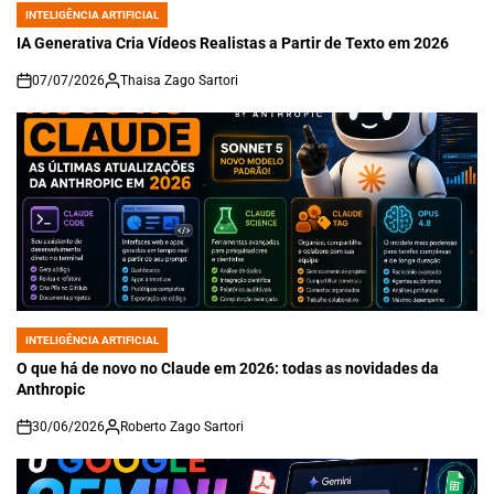
INTELIGÊNCIA ARTIFICIAL
POSTED
IN
IA Generativa Cria Vídeos Realistas a Partir de Texto em 2026
07/07/2026
Thaisa Zago Sartori
on
INTELIGÊNCIA ARTIFICIAL
POSTED
IN
O que há de novo no Claude em 2026: todas as novidades da
Anthropic
30/06/2026
Roberto Zago Sartori
on