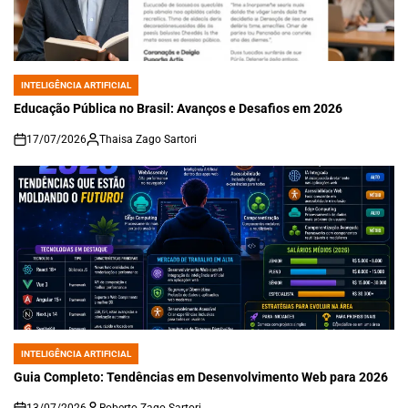
INTELIGÊNCIA ARTIFICIAL
POSTED
IN
Educação Pública no Brasil: Avanços e Desafios em 2026
17/07/2026
Thaisa Zago Sartori
on
INTELIGÊNCIA ARTIFICIAL
POSTED
IN
Guia Completo: Tendências em Desenvolvimento Web para 2026
13/07/2026
Roberto Zago Sartori