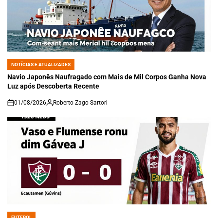
NOTÍCIAS E ATUALIZADES
POSTED
IN
Navio Japonês Naufragado com Mais de Mil Corpos Ganha Nova
Luz após Descoberta Recente
01/08/2026
Roberto Zago Sartori
on
FUTEBOL