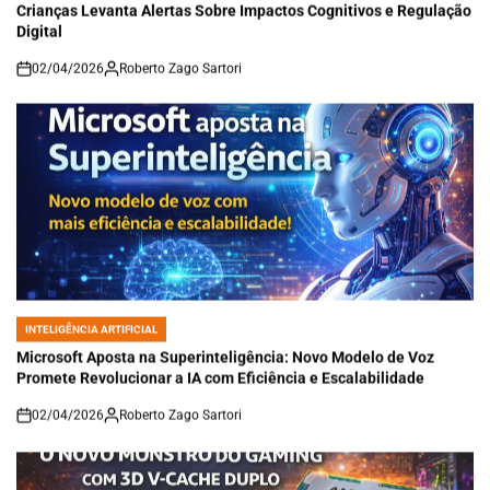
Crianças Levanta Alertas Sobre Impactos Cognitivos e Regulação
Digital
02/04/2026
Roberto Zago Sartori
on
INTELIGÊNCIA ARTIFICIAL
POSTED
IN
Microsoft Aposta na Superinteligência: Novo Modelo de Voz
Promete Revolucionar a IA com Eficiência e Escalabilidade
02/04/2026
Roberto Zago Sartori
on