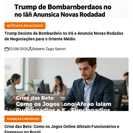
NOTÍCIAS E ATUALIZADES
POSTED
IN
Trump Desiste de Bombardeio no Irã e Anuncia Novas Rodadas
de Negociações para o Oriente Médio
02/08/2026
Roberto Zago Sartori
on
FINANÇAS E NEGÓCIOS
POSTED
IN
Crise das Bets: Como os Jogos Online Afetam Funcionários e
Empresas no Brasil