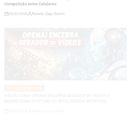
INTELIGÊNCIA ARTIFICIAL
POSTED
IN
FIM DO SORA? OPENAI ENCERRA GERADOR DE VÍDEOS E
REDIRECIONA O FUTURO DA INTELIGÊNCIA ARTIFICIAL
24/03/2026
Roberto Zago Sartori
on