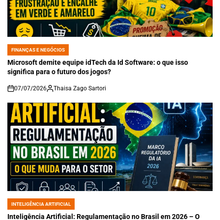
FINANÇAS E NEGÓCIOS
POSTED
IN
Microsoft demite equipe idTech da Id Software: o que isso
significa para o futuro dos jogos?
07/07/2026
Thaisa Zago Sartori
on
INTELIGÊNCIA ARTIFICIAL
POSTED
IN
Inteligência Artificial: Regulamentação no Brasil em 2026 – O