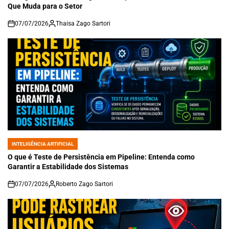
Que Muda para o Setor
07/07/2026
Thaisa Zago Sartori
on
INTELIGÊNCIA ARTIFICIAL
POSTED
IN
O que é Teste de Persistência em Pipeline: Entenda como
Garantir a Estabilidade dos Sistemas
07/07/2026
Roberto Zago Sartori
on