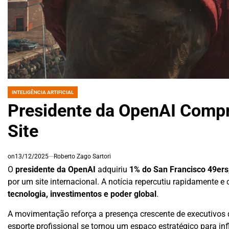
INTELIGÊNCIA ARTIFICIAL
POSTED
IN
Presidente da OpenAI Compr
Site
on
13/12/2025
Roberto Zago Sartori
O
presidente da OpenAI
adquiriu
1% do San Francisco 49ers
por um site internacional. A notícia repercutiu rapidament
tecnologia, investimentos e poder global
.
A movimentação reforça a presença crescente de executivos d
esporte profissional se tornou um espaço estratégico para inf