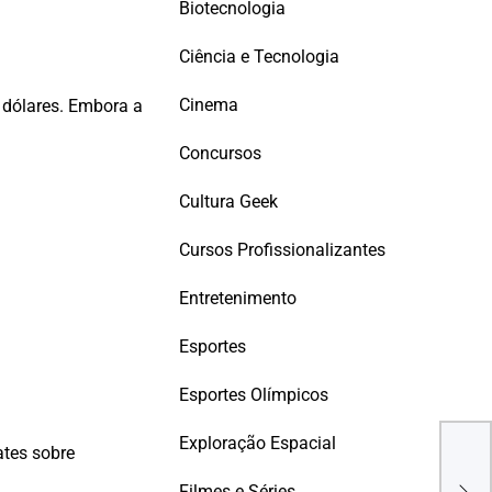
Biotecnologia
Ciência e Tecnologia
Cinema
e dólares. Embora a
Concursos
Cultura Geek
Cursos Profissionalizantes
Entretenimento
Esportes
Esportes Olímpicos
Exploração Espacial
Cris
ates sobre
da P
Filmes e Séries