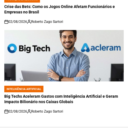
POSTED
IN
Crise das Bets: Como os Jogos Online Afetam Funcionários e
Empresas no Brasil
02/08/2026
Roberto Zago Sartori
on
INTELIGÊNCIA ARTIFICIAL
POSTED
IN
Big Techs Aceleram Gastos com Inteligência Artificial e Geram
Impacto Bilionário nos Caixas Globais
02/08/2026
Roberto Zago Sartori
on