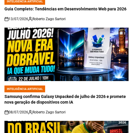
INTELIGÊNCIA ARTIFICIAL
POSTED
IN
Guia Completo: Tendências em Desenvolvimento Web para 2026
13/07/2026
Roberto Zago Sartori
on
INTELIGÊNCIA ARTIFICIAL
POSTED
IN
Samsung confirma Galaxy Unpacked de julho de 2026 e promete
nova geração de dispositivos com IA
08/07/2026
Roberto Zago Sartori
on