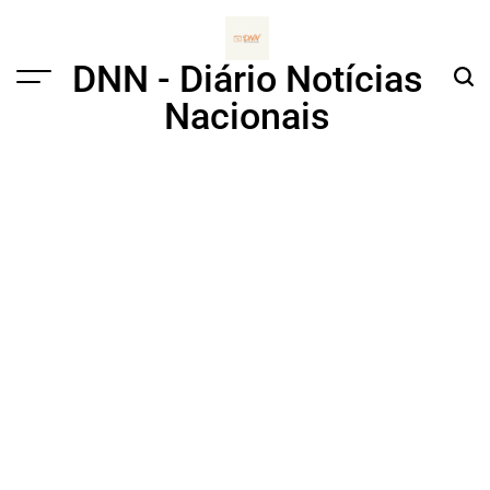
Skip
to
content
DNN - Diário Notícias
Menu
Sear
Nacionais