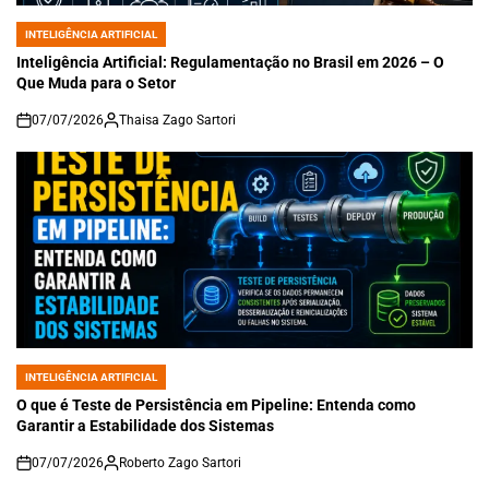
INTELIGÊNCIA ARTIFICIAL
POSTED
IN
Inteligência Artificial: Regulamentação no Brasil em 2026 – O
Que Muda para o Setor
07/07/2026
Thaisa Zago Sartori
on
INTELIGÊNCIA ARTIFICIAL
POSTED
IN
O que é Teste de Persistência em Pipeline: Entenda como
Garantir a Estabilidade dos Sistemas
07/07/2026
Roberto Zago Sartori
on