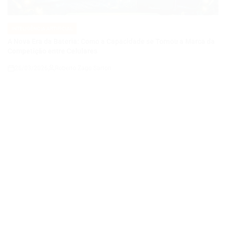
Competição entre Celulares
26/03/2026
Roberto Zago Sartori
on
INTELIGÊNCIA ARTIFICIAL
POSTED
IN
FIM DO SORA? OPENAI ENCERRA GERADOR DE VÍDEOS E
REDIRECIONA O FUTURO DA INTELIGÊNCIA ARTIFICIAL
24/03/2026
Roberto Zago Sartori
on