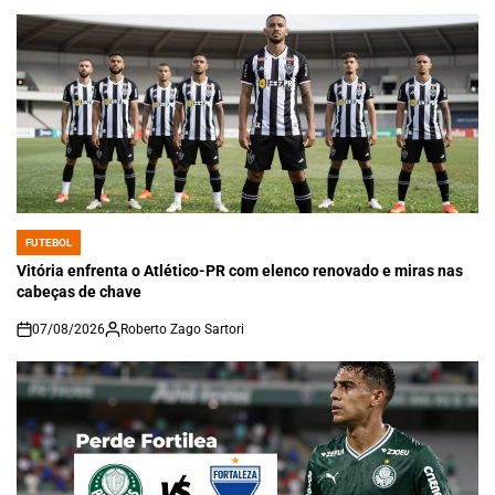
FUTEBOL
POSTED
IN
Vitória enfrenta o Atlético-PR com elenco renovado e miras nas
cabeças de chave
07/08/2026
Roberto Zago Sartori
on