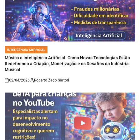
INTELIGÊNCIA ARTIFICIAL
POSTED
IN
Música e Inteligência Artificial: Como Novas Tecnologias Estão
Redefinindo a Criação, Monetização e os Desafios da Indústria
Musical
02/04/2026
Roberto Zago Sartori
on