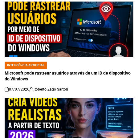
INTELIGÊNCIA ARTIFICIAL
POSTED
IN
Microsoft pode rastrear usuários através de um ID de dispositivo
do Windows
07/07/2026
Roberto Zago Sartori
on