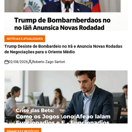
NOTÍCIAS E ATUALIZADES
POSTED
IN
Trump Desiste de Bombardeio no Irã e Anuncia Novas Rodadas
de Negociações para o Oriente Médio
02/08/2026
Roberto Zago Sartori
on
FINANÇAS E NEGÓCIOS