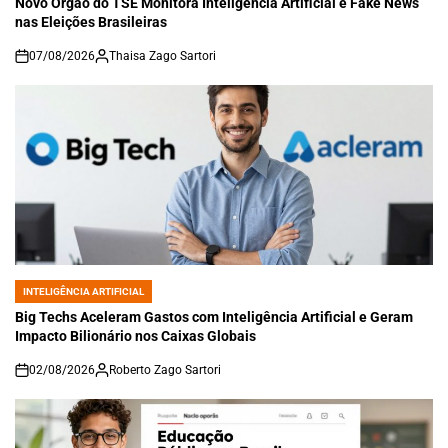
Novo Órgão do TSE Monitora Inteligência Artificial e Fake News
nas Eleições Brasileiras
07/08/2026
Thaisa Zago Sartori
on
INTELIGÊNCIA ARTIFICIAL
POSTED
IN
Big Techs Aceleram Gastos com Inteligência Artificial e Geram
Impacto Bilionário nos Caixas Globais
02/08/2026
Roberto Zago Sartori
on