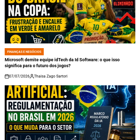
FINANÇAS E NEGÓCIOS
POSTED
IN
Microsoft demite equipe idTech da Id Software: o que isso
significa para o futuro dos jogos?
07/07/2026
Thaisa Zago Sartori
on