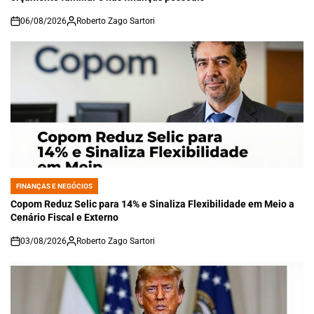
06/08/2026
Roberto Zago Sartori
on
FINANÇAS E NEGÓCIOS
POSTED
IN
Copom Reduz Selic para 14% e Sinaliza Flexibilidade em Meio a
Cenário Fiscal e Externo
03/08/2026
Roberto Zago Sartori
on