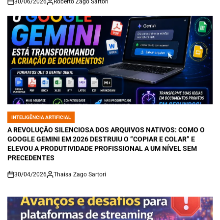
30/06/2026
Roberto Zago Sartori
on
INTELIGÊNCIA ARTIFICIAL
POSTED
IN
A REVOLUÇÃO SILENCIOSA DOS ARQUIVOS NATIVOS: COMO O
GOOGLE GEMINI EM 2026 DESTRUIU O “COPIAR E COLAR” E
ELEVOU A PRODUTIVIDADE PROFISSIONAL A UM NÍVEL SEM
PRECEDENTES
30/04/2026
Thaisa Zago Sartori
on