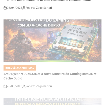
INTELIGÊNCIA ARTIFICIAL
POSTED
IN
AMD Ryzen 9 9950X3D2: O Novo Monstro do Gaming com 3D V-
Cache Duplo
26/03/2026
Roberto Zago Sartori
on