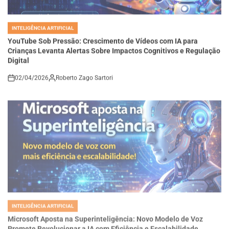
INTELIGÊNCIA ARTIFICIAL
POSTED
IN
YouTube Sob Pressão: Crescimento de Vídeos com IA para
Crianças Levanta Alertas Sobre Impactos Cognitivos e Regulação
Digital
02/04/2026
Roberto Zago Sartori
on
INTELIGÊNCIA ARTIFICIAL
POSTED
IN
Microsoft Aposta na Superinteligência: Novo Modelo de Voz
Promete Revolucionar a IA com Eficiência e Escalabilidade
02/04/2026
Roberto Zago Sartori
on