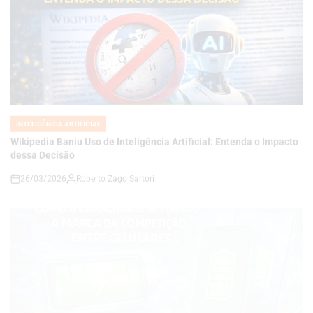
INTELIGÊNCIA ARTIFICIAL
POSTED
IN
Wikipedia Baniu Uso de Inteligência Artificial: Entenda o Impacto
dessa Decisão
26/03/2026
Roberto Zago Sartori
on
INTELIGÊNCIA ARTIFICIAL
POSTED
IN
A Nova Era da Bateria: Como a Capacidade se Tornou a Marca da