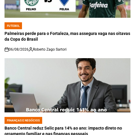
FUTEBOL
POSTED
IN
Palmeiras perde para o Fortaleza, mas assegura vaga nas oitavas
da Copa do Brasil
06/08/2026
Roberto Zago Sartori
on
FINANÇAS E NEGÓCIOS
POSTED
IN
Banco Central reduz Selic para 14% ao ano: impacto direto no
orçamento familiar e nas finanças pessoais