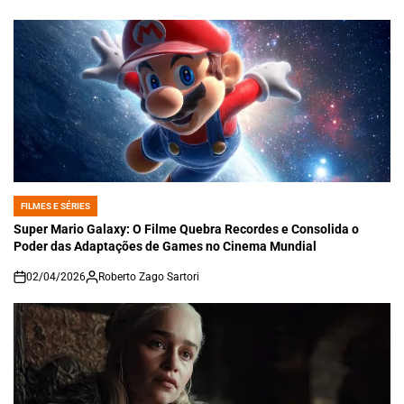
on
FILMES E SÉRIES
POSTED
IN
Super Mario Galaxy: O Filme Quebra Recordes e Consolida o
Poder das Adaptações de Games no Cinema Mundial
02/04/2026
Roberto Zago Sartori
on