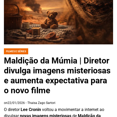
FILMES E SÉRIES
POSTED
IN
Maldição da Múmia | Diretor
divulga imagens misteriosas
e aumenta expectativa para
o novo filme
on
22/01/2026
Thaisa Zago Sartori
O diretor
Lee Cronin
voltou a movimentar a internet ao
divulgar
novas imagens misteriosas
de
Maldição da