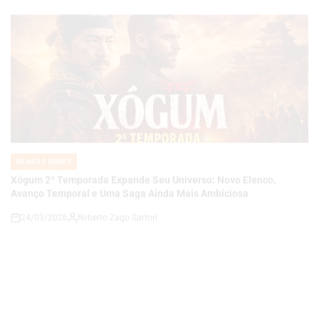
FILMES E SÉRIES
POSTED
IN
Xógum 2ª Temporada Expande Seu Universo: Novo Elenco,
Avanço Temporal e Uma Saga Ainda Mais Ambiciosa
24/03/2026
Roberto Zago Sartori
on