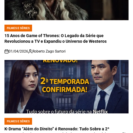
FILMES E SÉRIES
POSTED
IN
15 Anos de Game of Thrones: O Legado da Série que
Revolucionou a TV e Expandiu o Universo de Westeros
01/04/2026
Roberto Zago Sartori
on
FILMES E SÉRIES
POSTED
IN
K-Drama “Além do Direito” é Renovado: Tudo Sobre a 2ª