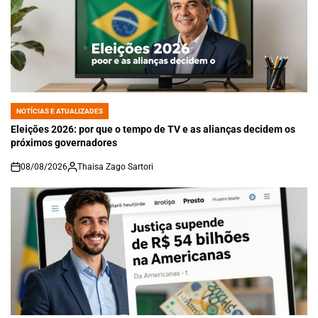
NOTÍCIAS E ATUALIZADES
POSTED
IN
Eleições 2026: por que o tempo de TV e as alianças decidem os
próximos governadores
08/08/2026
Thaisa Zago Sartori
on