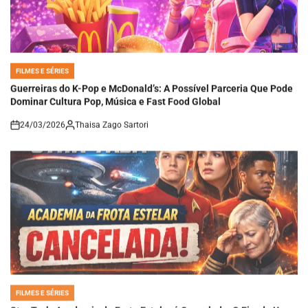
FILMES E SÉRIES
POSTED
IN
Guerreiras do K-Pop e McDonald’s: A Possível Parceria Que Pode
Dominar Cultura Pop, Música e Fast Food Global
24/03/2026
Thaisa Zago Sartori
on
FILMES E SÉRIES
POSTED
IN
Star Trek: Academia da Frota Estelar é Cancelada: O Fim de Uma