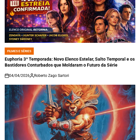
FILMES E SÉRIES
POSTED
IN
Euphoria 3ª Temporada: Novo Elenco Estelar, Salto Temporal e os
Bastidores Conturbados que Moldaram o Futuro da Série
04/04/2026
Roberto Zago Sartori
on