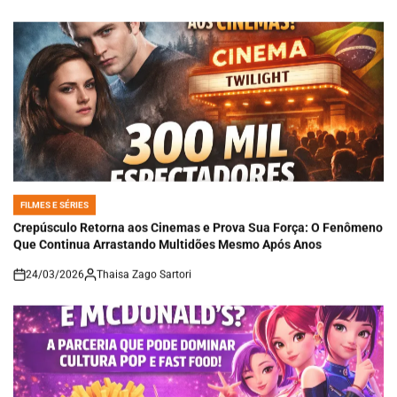
FILMES E SÉRIES
POSTED
IN
Crepúsculo Retorna aos Cinemas e Prova Sua Força: O Fenômeno
Que Continua Arrastando Multidões Mesmo Após Anos
24/03/2026
Thaisa Zago Sartori
on