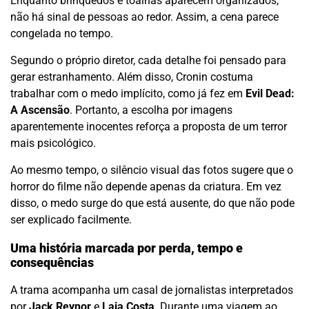
Enquanto brinquedos e toalhas aparecem organizados,
não há sinal de pessoas ao redor. Assim, a cena parece
congelada no tempo.
Segundo o próprio diretor, cada detalhe foi pensado para
gerar estranhamento. Além disso, Cronin costuma
trabalhar com o medo implícito, como já fez em
Evil Dead:
A Ascensão
. Portanto, a escolha por imagens
aparentemente inocentes reforça a proposta de um terror
mais psicológico.
Ao mesmo tempo, o silêncio visual das fotos sugere que o
horror do filme não depende apenas da criatura. Em vez
disso, o medo surge do que está ausente, do que não pode
ser explicado facilmente.
Uma história marcada por perda, tempo e
consequências
A trama acompanha um casal de jornalistas interpretados
por
Jack Reynor
e
Laia Costa
. Durante uma viagem ao