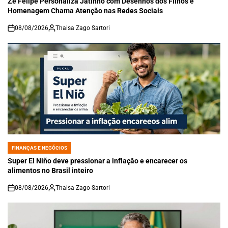
Zé Felipe Personaliza Jatinho com Desenhos dos Filhos e
Homenagem Chama Atenção nas Redes Sociais
08/08/2026
Thaisa Zago Sartori
on
FINANÇAS E NEGÓCIOS
POSTED
IN
Super El Niño deve pressionar a inflação e encarecer os
alimentos no Brasil inteiro
08/08/2026
Thaisa Zago Sartori
on