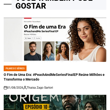
GOSTAR
FILMES E SÉRIES
POSTED
IN
O Fim de Uma Era: #PeachAndMeSeriesFinalEP Reúne Milhões e
Transforma o Mercado
01/08/2026
Thaisa Zago Sartori
on