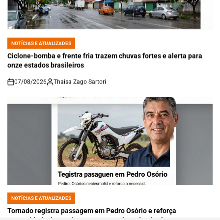
NOTÍCIAS E ATUALIZADES
POSTED
IN
Ciclone-bomba e frente fria trazem chuvas fortes e alerta para
onze estados brasileiros
07/08/2026
Thaisa Zago Sartori
on
NOTÍCIAS E ATUALIZADES
POSTED
IN
Tornado registra passagem em Pedro Osório e reforça
necessidade de monitoramento contínuo dos fenômenos