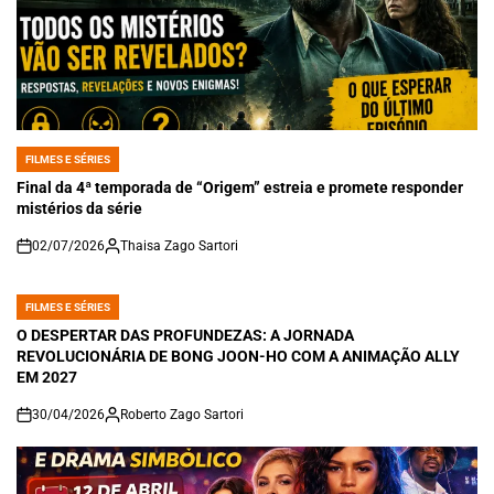
FILMES E SÉRIES
POSTED
IN
Final da 4ª temporada de “Origem” estreia e promete responder
mistérios da série
02/07/2026
Thaisa Zago Sartori
on
FILMES E SÉRIES
POSTED
IN
O DESPERTAR DAS PROFUNDEZAS: A JORNADA
REVOLUCIONÁRIA DE BONG JOON-HO COM A ANIMAÇÃO ALLY
EM 2027
30/04/2026
Roberto Zago Sartori
on