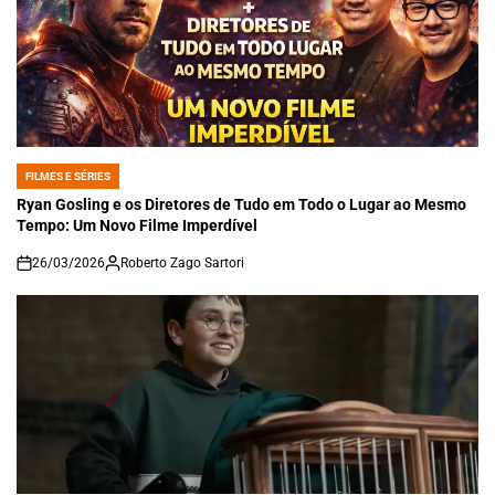
FILMES E SÉRIES
POSTED
IN
Ryan Gosling e os Diretores de Tudo em Todo o Lugar ao Mesmo
Tempo: Um Novo Filme Imperdível
26/03/2026
Roberto Zago Sartori
on