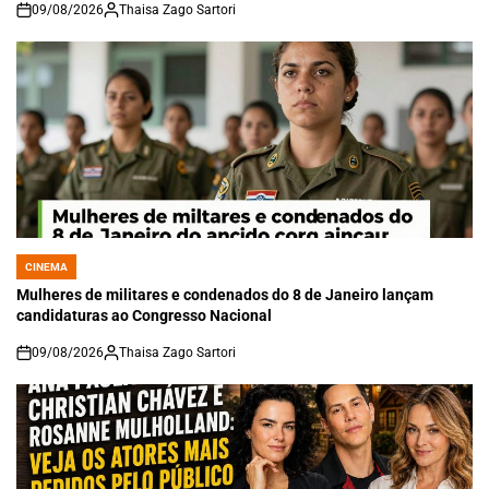
09/08/2026
Thaisa Zago Sartori
on
CINEMA
POSTED
IN
Mulheres de militares e condenados do 8 de Janeiro lançam
candidaturas ao Congresso Nacional
09/08/2026
Thaisa Zago Sartori
on