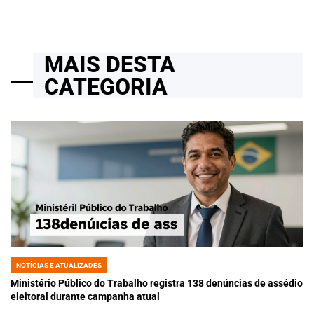
MAIS DESTA
CATEGORIA
NOTÍCIAS E ATUALIZADES
POSTED
IN
Ministério Público do Trabalho registra 138 denúncias de assédio
eleitoral durante campanha atual