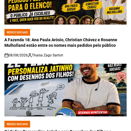
REDES SOCIAIS
POSTED
IN
A Fazenda 18: Ana Paula Arósio, Christian Chávez e Rosanne
Mulholland estão entre os nomes mais pedidos pelo público
08/08/2026
Thaisa Zago Sartori
on
REDES SOCIAIS
POSTED
IN