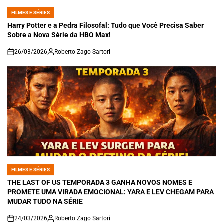
FILMES E SÉRIES
POSTED
IN
Harry Potter e a Pedra Filosofal: Tudo que Você Precisa Saber
Sobre a Nova Série da HBO Max!
26/03/2026
Roberto Zago Sartori
on
FILMES E SÉRIES
POSTED
IN
THE LAST OF US TEMPORADA 3 GANHA NOVOS NOMES E
PROMETE UMA VIRADA EMOCIONAL: YARA E LEV CHEGAM PARA
MUDAR TUDO NA SÉRIE
24/03/2026
Roberto Zago Sartori
on