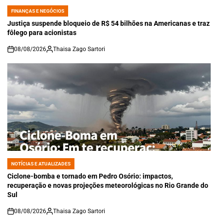
FINANÇAS E NEGÓCIOS
POSTED
IN
Justiça suspende bloqueio de R$ 54 bilhões na Americanas e traz
fôlego para acionistas
08/08/2026
Thaisa Zago Sartori
on
NOTÍCIAS E ATUALIZADES
POSTED
IN
Ciclone-bomba e tornado em Pedro Osório: impactos,
recuperação e novas projeções meteorológicas no Rio Grande do
Sul
08/08/2026
Thaisa Zago Sartori
on