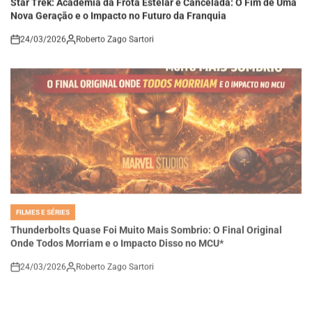
Nova Geração e o Impacto no Futuro da Franquia
24/03/2026
Roberto Zago Sartori
on
FILMES E SÉRIES
POSTED
IN
Thunderbolts Quase Foi Muito Mais Sombrio: O Final Original
Onde Todos Morriam e o Impacto Disso no MCU*
24/03/2026
Roberto Zago Sartori
on