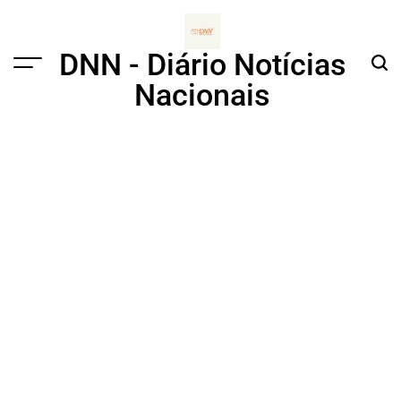
Skip
to
content
DNN - Diário Notícias
Menu
Sear
Nacionais