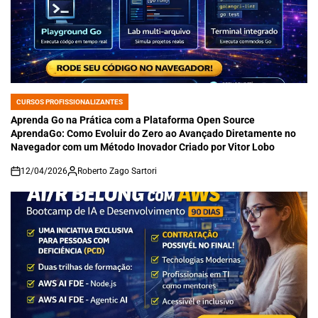
CURSOS PROFISSIONALIZANTES
POSTED
IN
Aprenda Go na Prática com a Plataforma Open Source
AprendaGo: Como Evoluir do Zero ao Avançado Diretamente no
Navegador com um Método Inovador Criado por Vitor Lobo
12/04/2026
Roberto Zago Sartori
on