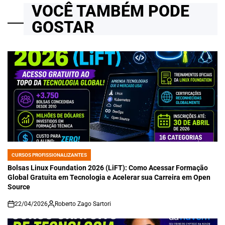
VOCÊ TAMBÉM PODE
GOSTAR
CURSOS PROFISSIONALIZANTES
POSTED
IN
Bolsas Linux Foundation 2026 (LiFT): Como Acessar Formação
Global Gratuita em Tecnologia e Acelerar sua Carreira em Open
Source
22/04/2026
Roberto Zago Sartori
on