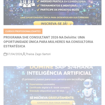
CURSOS PROFISSIONALIZANTES
POSTED
IN
PROGRAMA SHE CONSULTANT 2026 NA Deloitte: UMA
OPORTUNIDADE ÚNICA PARA MULHERES NA CONSULTORIA
ESTRATÉGICA
07/04/2026
Thaisa Zago Sartori
on
CURSOS PROFISSIONALIZANTES
POSTED
IN
MASTERCLASS GRATUITA SAP + IA: COMO DOMINAR S/4HANA,