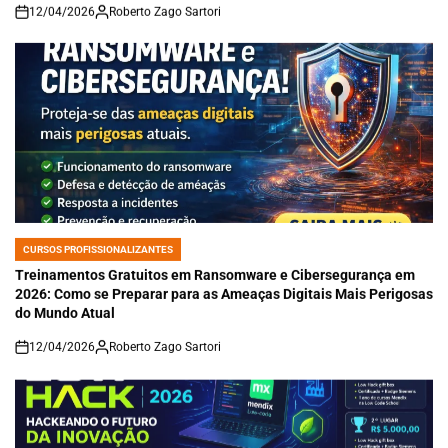
12/04/2026
Roberto Zago Sartori
on
CURSOS PROFISSIONALIZANTES
POSTED
IN
Treinamentos Gratuitos em Ransomware e Cibersegurança em
2026: Como se Preparar para as Ameaças Digitais Mais Perigosas
do Mundo Atual
12/04/2026
Roberto Zago Sartori
on