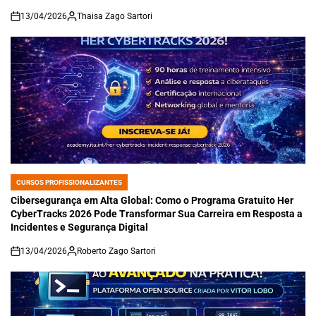
13/04/2026
Thaisa Zago Sartori
on
CURSOS PROFISSIONALIZANTES
POSTED
IN
Cibersegurança em Alta Global: Como o Programa Gratuito Her
CyberTracks 2026 Pode Transformar Sua Carreira em Resposta a
Incidentes e Segurança Digital
13/04/2026
Roberto Zago Sartori
on