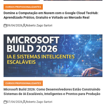
CURSOS PROFISSIONALIZANTES
POSTED
IN
Domine a Computação em Nuvem com o Google Cloud TecHub:
Aprendizado Prático, Gratuito e Voltado ao Mercado Real
09/04/2026
Roberto Zago Sartori
on
CURSOS PROFISSIONALIZANTES
POSTED
IN
Microsoft Build 2026: Como Desenvolvedores Estão Construindo
Sistemas de IA Escaláveis, Inteligentes e Prontos para Produção
07/04/2026
Roberto Zago Sartori
on