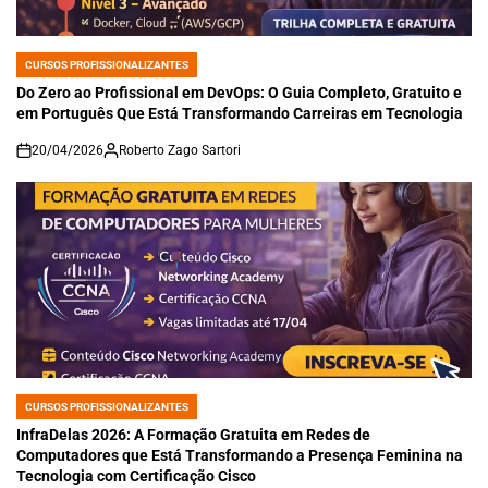
CURSOS PROFISSIONALIZANTES
POSTED
IN
Do Zero ao Profissional em DevOps: O Guia Completo, Gratuito e
em Português Que Está Transformando Carreiras em Tecnologia
20/04/2026
Roberto Zago Sartori
on
CURSOS PROFISSIONALIZANTES
POSTED
IN
InfraDelas 2026: A Formação Gratuita em Redes de
Computadores que Está Transformando a Presença Feminina na
Tecnologia com Certificação Cisco