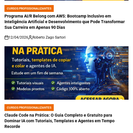
CURSOS PROFISSIONALIZANTES
POSTED
IN
Programa AI/R Belong com AWS: Bootcamp Inclusivo em
Inteligência Artificial e Desenvolvimento que Pode Transformar
Sua Carreira em Apenas 90 Dias
12/04/2026
Roberto Zago Sartori
on
CURSOS PROFISSIONALIZANTES
POSTED
IN
Claude Code na Prática: O Guia Completo e Gratuito para
Dominar IA com Tutoriais, Templates e Agentes em Tempo
Recorde