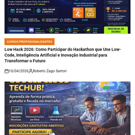
CURSOS PROFISSIONALIZANTES
POSTED
IN
Low Hack 2026: Como Participar do Hackathon que Une Low-
Code, Inteligência Artificial e Inovação Industrial para
Transformar o Futuro
10/04/2026
Roberto Zago Sartori
on