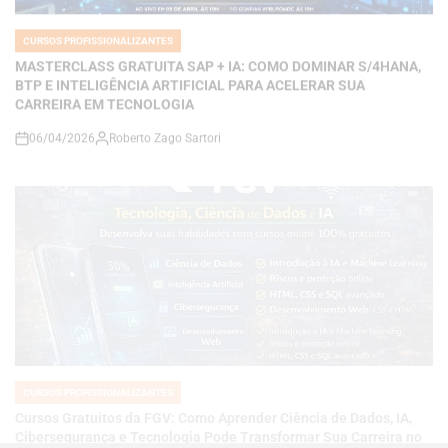
BTP E INTELIGÊNCIA ARTIFICIAL PARA ACELERAR SUA
CARREIRA EM TECNOLOGIA
06/04/2026
Roberto Zago Sartori
on
CURSOS PROFISSIONALIZANTES
POSTED
IN
Cursos Gratuitos da FGV: Como Aprender Ciência de Dados, IA,
Cibersegurança e Tecnologia Pode Transformar Sua Carreira no
Mercado Digital
06/04/2026
Roberto Zago Sartori
on