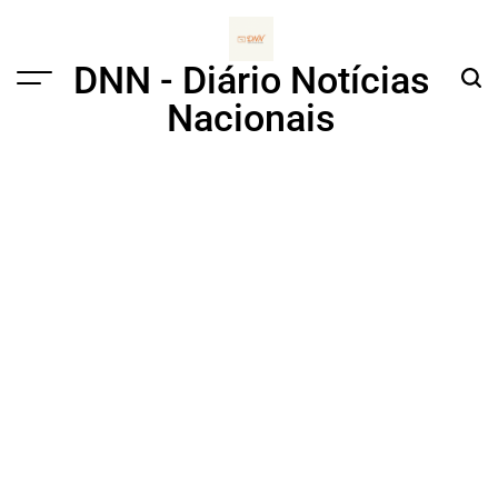
Skip
to
content
DNN - Diário Notícias
Menu
Sear
Nacionais