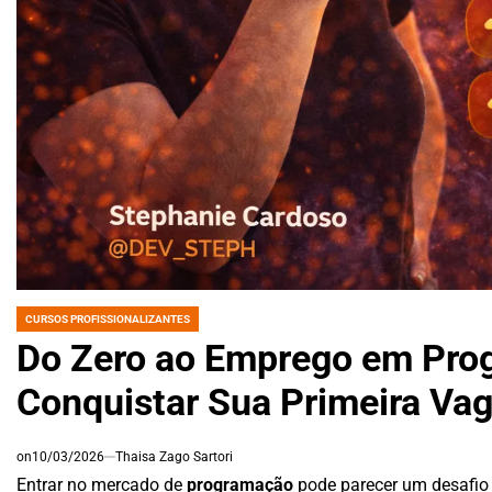
CURSOS PROFISSIONALIZANTES
POSTED
IN
Do Zero ao Emprego em Prog
Conquistar Sua Primeira Va
on
10/03/2026
Thaisa Zago Sartori
Entrar no mercado de
programação
pode parecer um desafio 