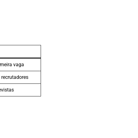
rimeira vaga
 recrutadores
evistas