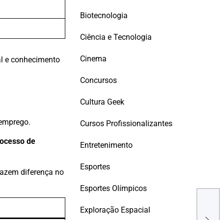
Biotecnologia
Ciência e Tecnologia
Cinema
al e conhecimento
Concursos
Cultura Geek
 emprego.
Cursos Profissionalizantes
rocesso de
Entretenimento
Esportes
fazem diferença no
Esportes Olímpicos
10 C
Exploração Espacial
Inte