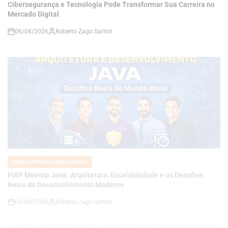
on
CURSOS PROFISSIONALIZANTES
POSTED
IN
FIAP Meetup Java: Arquitetura, Escalabilidade e os Desafios
Reais do Desenvolvimento Moderno
06/04/2026
Roberto Zago Sartori
on