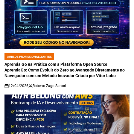
CURSOS PROFISSIONALIZANTES
POSTED
IN
Aprenda Go na Prática com a Plataforma Open Source
AprendaGo: Como Evoluir do Zero ao Avançado Diretamente no
Navegador com um Método Inovador Criado por Vitor Lobo
12/04/2026
Roberto Zago Sartori
on