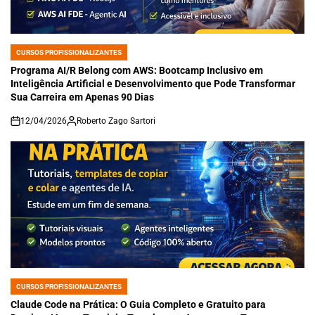
CURSOS PROFISSIONALIZANTES
POSTED
IN
Programa AI/R Belong com AWS: Bootcamp Inclusivo em
Inteligência Artificial e Desenvolvimento que Pode Transformar
Sua Carreira em Apenas 90 Dias
12/04/2026
Roberto Zago Sartori
on
CURSOS PROFISSIONALIZANTES
POSTED
IN
Claude Code na Prática: O Guia Completo e Gratuito para