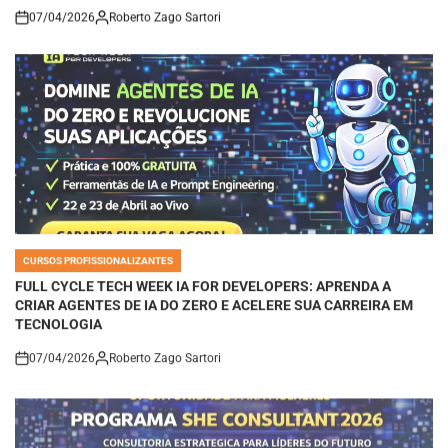
07/04/2026
Roberto Zago Sartori
on
CURSOS PROFISSIONALIZANTES
POSTED
IN
FULL CYCLE TECH WEEK IA FOR DEVELOPERS: APRENDA A
CRIAR AGENTES DE IA DO ZERO E ACELERE SUA CARREIRA EM
TECNOLOGIA
07/04/2026
Roberto Zago Sartori
on