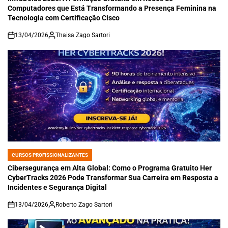
Computadores que Está Transformando a Presença Feminina na
Tecnologia com Certificação Cisco
13/04/2026
Thaisa Zago Sartori
on
CURSOS PROFISSIONALIZANTES
POSTED
IN
Cibersegurança em Alta Global: Como o Programa Gratuito Her
CyberTracks 2026 Pode Transformar Sua Carreira em Resposta a
Incidentes e Segurança Digital
13/04/2026
Roberto Zago Sartori
on