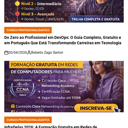
CURSOS PROFISSIONALIZANTES
POSTED
IN
Do Zero ao Profissional em DevOps: O Guia Completo, Gratuito e
em Português Que Está Transformando Carreiras em Tecnologia
20/04/2026
Roberto Zago Sartori
on
CURSOS PROFISSIONALIZANTES
POSTED
IN
InfraDelas 2026: A Formação Gratuita em Redes de