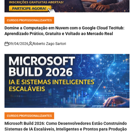
CURSOS PROFISSIONALIZANTES
POSTED
IN
Domine a Computação em Nuvem com o Google Cloud TecHub:
Aprendizado Prático, Gratuito e Voltado ao Mercado Real
09/04/2026
Roberto Zago Sartori
on
CURSOS PROFISSIONALIZANTES
POSTED
IN
Microsoft Build 2026: Como Desenvolvedores Estão Construindo
Sistemas de IA Escaláveis, Inteligentes e Prontos para Produção