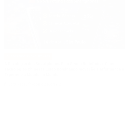
CURSOS PROFISSIONALIZANTES
POSTED
IN
A Revolução dos Smartphones Está Sendo Redefinida: Como
Tecnologias Chinesas Estão Dominando Inovação, Performance e
Experiência Mobile no Mundo
06/04/2026
Roberto Zago Sartori
on
CURSOS PROFISSIONALIZANTES
POSTED