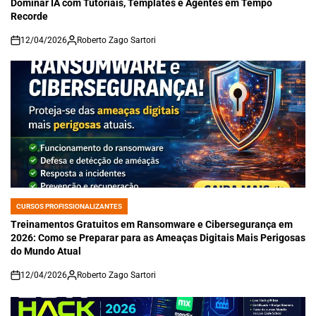
Dominar IA com Tutoriais, Templates e Agentes em Tempo
Recorde
12/04/2026
Roberto Zago Sartori
on
CURSOS PROFISSIONALIZANTES
POSTED
IN
Treinamentos Gratuitos em Ransomware e Cibersegurança em
2026: Como se Preparar para as Ameaças Digitais Mais Perigosas
do Mundo Atual
12/04/2026
Roberto Zago Sartori
on