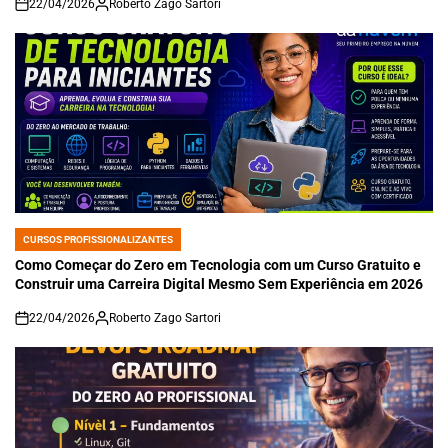
22/04/2026
Roberto Zago Sartori
on
CURSOS PROFISSIONALIZANTES
POSTED
IN
Como Começar do Zero em Tecnologia com um Curso Gratuito e
Construir uma Carreira Digital Mesmo Sem Experiência em 2026
22/04/2026
Roberto Zago Sartori
on