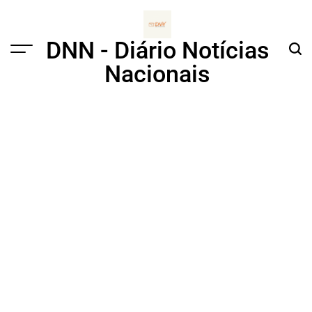
Skip
to
content
DNN - Diário Notícias
Menu
Sear
Nacionais