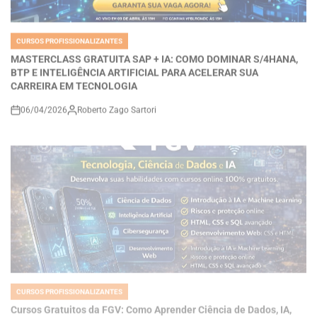
CURSOS PROFISSIONALIZANTES
POSTED
IN
MASTERCLASS GRATUITA SAP + IA: COMO DOMINAR S/4HANA,
BTP E INTELIGÊNCIA ARTIFICIAL PARA ACELERAR SUA
CARREIRA EM TECNOLOGIA
06/04/2026
Roberto Zago Sartori
on
CURSOS PROFISSIONALIZANTES
POSTED
IN
Cursos Gratuitos da FGV: Como Aprender Ciência de Dados, IA,
Cibersegurança e Tecnologia Pode Transformar Sua Carreira no
Mercado Digital
06/04/2026
Roberto Zago Sartori