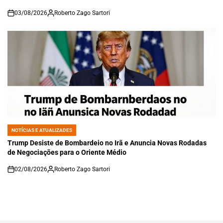
03/08/2026
Roberto Zago Sartori
on
NOTÍCIAS E ATUALIZADES
POSTED
IN
Trump Desiste de Bombardeio no Irã e Anuncia Novas Rodadas
de Negociações para o Oriente Médio
02/08/2026
Roberto Zago Sartori
on