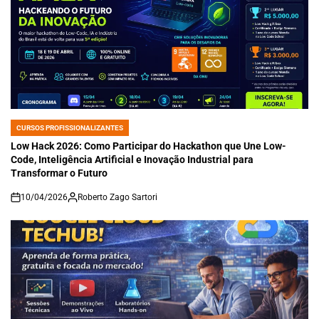
CURSOS PROFISSIONALIZANTES
POSTED
IN
Low Hack 2026: Como Participar do Hackathon que Une Low-
Code, Inteligência Artificial e Inovação Industrial para
Transformar o Futuro
10/04/2026
Roberto Zago Sartori
on