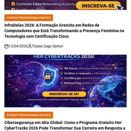
CURSOS PROFISSIONALIZANTES
POSTED
IN
InfraDelas 2026: A Formação Gratuita em Redes de
Computadores que Está Transformando a Presença Feminina na
Tecnologia com Certificação Cisco
13/04/2026
Thaisa Zago Sartori
on
CURSOS PROFISSIONALIZANTES
POSTED
IN
Cibersegurança em Alta Global: Como o Programa Gratuito Her
CyberTracks 2026 Pode Transformar Sua Carreira em Resposta a