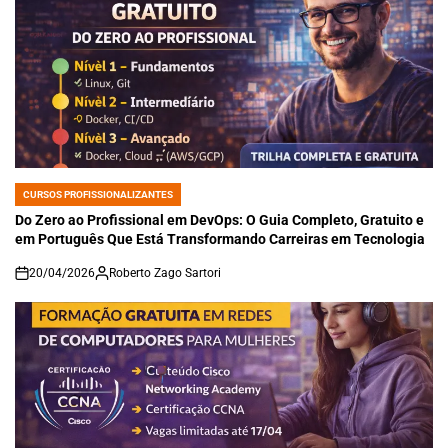
CURSOS PROFISSIONALIZANTES
POSTED
IN
Do Zero ao Profissional em DevOps: O Guia Completo, Gratuito e
em Português Que Está Transformando Carreiras em Tecnologia
20/04/2026
Roberto Zago Sartori
on