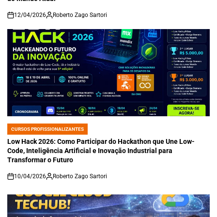
12/04/2026
Roberto Zago Sartori
on
CURSOS PROFISSIONALIZANTES
POSTED
IN
Low Hack 2026: Como Participar do Hackathon que Une Low-
Code, Inteligência Artificial e Inovação Industrial para
Transformar o Futuro
10/04/2026
Roberto Zago Sartori
on