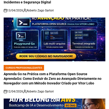
Incidentes e Segurança Digital
13/04/2026
Roberto Zago Sartori
on
CURSOS PROFISSIONALIZANTES
POSTED
IN
Aprenda Go na Prática com a Plataforma Open Source
AprendaGo: Como Evoluir do Zero ao Avançado Diretamente no
Navegador com um Método Inovador Criado por Vitor Lobo
12/04/2026
Roberto Zago Sartori
on