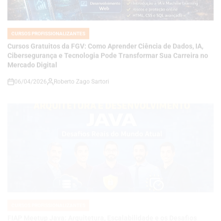
IN
Cursos Gratuitos da FGV: Como Aprender Ciência de Dados, IA,
Cibersegurança e Tecnologia Pode Transformar Sua Carreira no
Mercado Digital
06/04/2026
Roberto Zago Sartori
on
CURSOS PROFISSIONALIZANTES
POSTED
IN
FIAP Meetup Java: Arquitetura, Escalabilidade e os Desafios
Reais do Desenvolvimento Moderno
06/04/2026
Roberto Zago Sartori
on