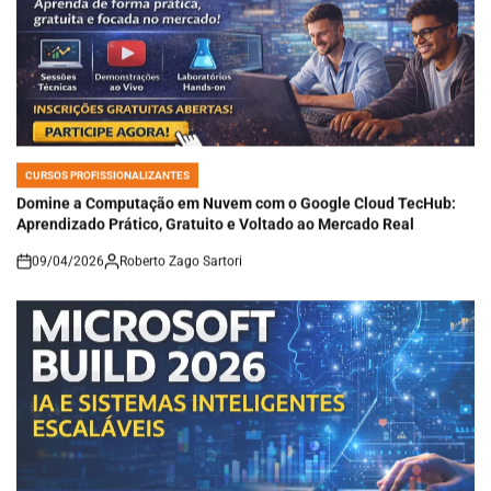
CURSOS PROFISSIONALIZANTES
POSTED
IN
Domine a Computação em Nuvem com o Google Cloud TecHub:
Aprendizado Prático, Gratuito e Voltado ao Mercado Real
09/04/2026
Roberto Zago Sartori
on