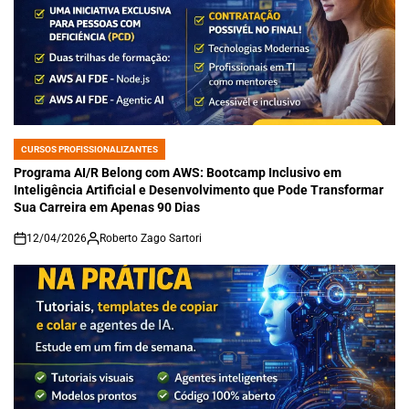
CURSOS PROFISSIONALIZANTES
POSTED
IN
Programa AI/R Belong com AWS: Bootcamp Inclusivo em
Inteligência Artificial e Desenvolvimento que Pode Transformar
Sua Carreira em Apenas 90 Dias
12/04/2026
Roberto Zago Sartori
on