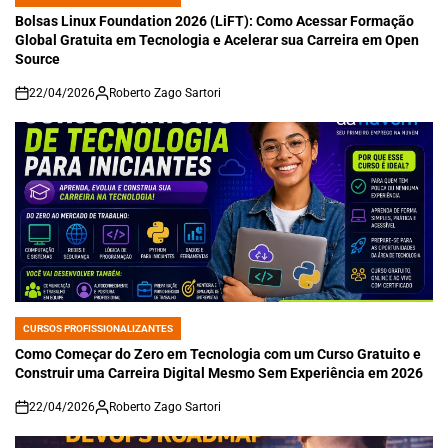
POSTED
IN
Bolsas Linux Foundation 2026 (LiFT): Como Acessar Formação
Global Gratuita em Tecnologia e Acelerar sua Carreira em Open
Source
22/04/2026
Roberto Zago Sartori
on
CURSOS PROFISSIONALIZANTES
POSTED
IN
Como Começar do Zero em Tecnologia com um Curso Gratuito e
Construir uma Carreira Digital Mesmo Sem Experiência em 2026
22/04/2026
Roberto Zago Sartori
on