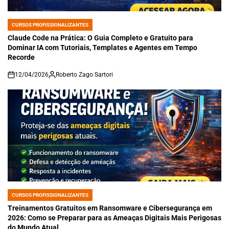
CURSOS PROFISSIONALIZANTES
POSTED
IN
Claude Code na Prática: O Guia Completo e Gratuito para
Dominar IA com Tutoriais, Templates e Agentes em Tempo
Recorde
12/04/2026
Roberto Zago Sartori
on
CURSOS PROFISSIONALIZANTES
POSTED
IN
Treinamentos Gratuitos em Ransomware e Cibersegurança em
2026: Como se Preparar para as Ameaças Digitais Mais Perigosas
do Mundo Atual