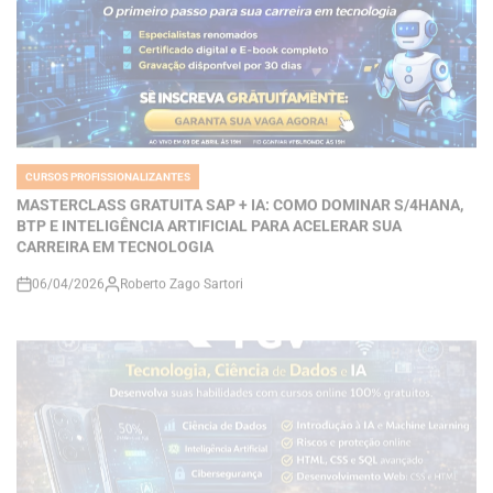
CURSOS PROFISSIONALIZANTES
POSTED
IN
MASTERCLASS GRATUITA SAP + IA: COMO DOMINAR S/4HANA,
BTP E INTELIGÊNCIA ARTIFICIAL PARA ACELERAR SUA
CARREIRA EM TECNOLOGIA
06/04/2026
Roberto Zago Sartori
on
CURSOS PROFISSIONALIZANTES
POSTED