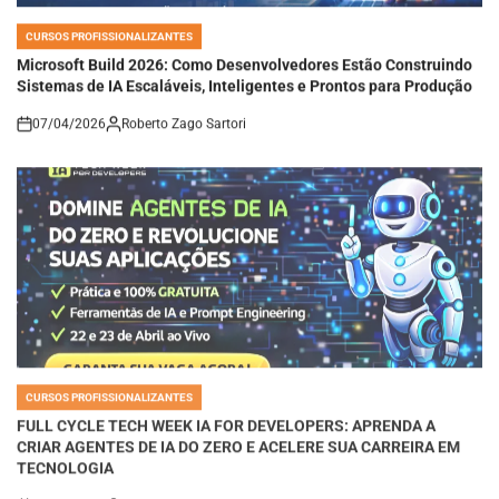
CURSOS PROFISSIONALIZANTES
POSTED
IN
Microsoft Build 2026: Como Desenvolvedores Estão Construindo
Sistemas de IA Escaláveis, Inteligentes e Prontos para Produção
07/04/2026
Roberto Zago Sartori
on
CURSOS PROFISSIONALIZANTES
POSTED
IN
FULL CYCLE TECH WEEK IA FOR DEVELOPERS: APRENDA A
CRIAR AGENTES DE IA DO ZERO E ACELERE SUA CARREIRA EM
TECNOLOGIA
07/04/2026
Roberto Zago Sartori
on