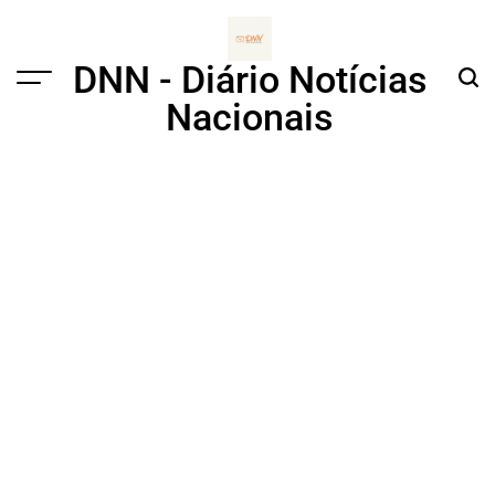
Skip
to
content
DNN - Diário Notícias
Menu
Sear
Nacionais