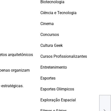
Biotecnologia
Ciência e Tecnologia
Cinema
Concursos
Cultura Geek
etos arquitetônicos
Cursos Profissionalizantes
Entretenimento
apenas organizam
Esportes
 estratégicas.
Esportes Olímpicos
ANA
Exploração Espacial
PLE
OPO
Filmes e Séries