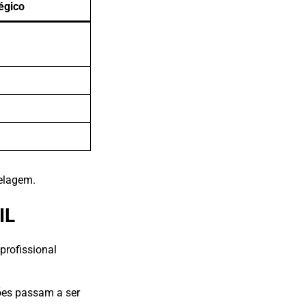
égico
delagem.
IL
profissional
sões passam a ser