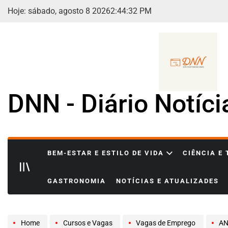
Skip
Hoje: sábado, agosto 8 2026
2
:
44
:
33
PM
to
content
DNN - Diário Notíc
BEM-ESTAR E ESTILO DE VIDA
CIÊNCIA E
GASTRONOMIA
NOTÍCIAS E ATUALIZADES
Home
Cursos e Vagas
Vagas de Emprego
ANALI