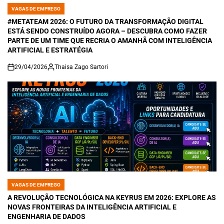
VAGAS DE EMPREGO
POSTED
IN
#METATEAM 2026: O FUTURO DA TRANSFORMAÇÃO DIGITAL
ESTÁ SENDO CONSTRUÍDO AGORA – DESCUBRA COMO FAZER
PARTE DE UM TIME QUE RECRIA O AMANHÃ COM INTELIGÊNCIA
ARTIFICIAL E ESTRATÉGIA
29/04/2026
Thaisa Zago Sartori
on
VAGAS DE EMPREGO
POSTED
IN
A REVOLUÇÃO TECNOLÓGICA NA KEYRUS EM 2026: EXPLORE AS
NOVAS FRONTEIRAS DA INTELIGÊNCIA ARTIFICIAL E
ENGENHARIA DE DADOS