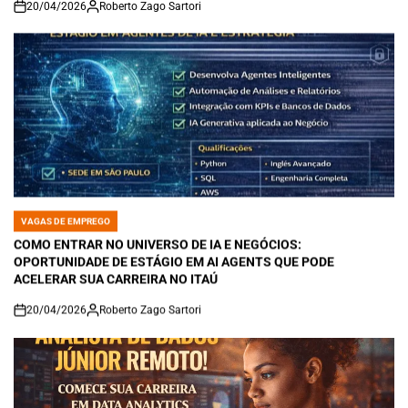
20/04/2026
Roberto Zago Sartori
on
VAGAS DE EMPREGO
POSTED
IN
COMO ENTRAR NO UNIVERSO DE IA E NEGÓCIOS:
OPORTUNIDADE DE ESTÁGIO EM AI AGENTS QUE PODE
ACELERAR SUA CARREIRA NO ITAÚ
20/04/2026
Roberto Zago Sartori
on