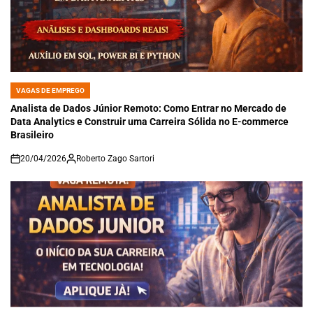
VAGAS DE EMPREGO
POSTED
IN
Analista de Dados Júnior Remoto: Como Entrar no Mercado de
Data Analytics e Construir uma Carreira Sólida no E-commerce
Brasileiro
20/04/2026
Roberto Zago Sartori
on