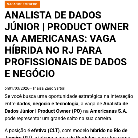
VAGAS DE EMPREGO
POSTED
IN
ANALISTA DE DADOS
JÚNIOR | PRODUCT OWNER
NA AMERICANAS: VAGA
HÍBRIDA NO RJ PARA
PROFISSIONAIS DE DADOS
E NEGÓCIO
on
01/03/2026
Thaisa Zago Sartori
Se você busca uma oportunidade estratégica na interseção
entre
dados, negócio e tecnologia
, a vaga de
Analista de
Dados Júnior | Product Owner (PO)
na
Americanas S.A.
pode representar um grande salto na sua carreira.
A posição é
efetiva (CLT)
, com modelo
híbrido no Rio de
Janeiro (RJ)
, e integra a área de Produtos, que atua como