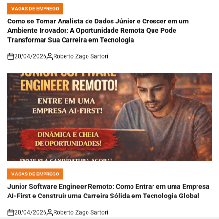
VAGAS DE EMPREGO
POSTED
IN
Como se Tornar Analista de Dados Júnior e Crescer em um
Ambiente Inovador: A Oportunidade Remota Que Pode
Transformar Sua Carreira em Tecnologia
20/04/2026
Roberto Zago Sartori
on
VAGAS DE EMPREGO
POSTED
IN
Junior Software Engineer Remoto: Como Entrar em uma Empresa
AI-First e Construir uma Carreira Sólida em Tecnologia Global
20/04/2026
Roberto Zago Sartori
on