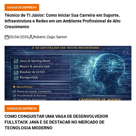
VAGAS DE EMPREGO
POSTED
IN
Técnico de TI Júnior: Como Iniciar Sua Carreira em Suporte,
Infraestrutura e Redes em um Ambiente Profissional de Alto
Crescimento
20/04/2026
Roberto Zago Sartori
on
VAGAS DE EMPREGO
POSTED
IN
COMO CONQUISTAR UMA VAGA DE DESENVOLVEDOR
FULLSTACK JAVA E SE DESTACAR NO MERCADO DE
TECNOLOGIA MODERNO