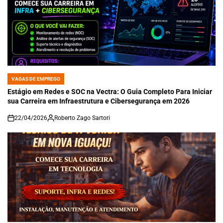
VAGAS DE EMPREGO
POSTED
IN
Estágio em Redes e SOC na Vectra: O Guia Completo Para Iniciar
sua Carreira em Infraestrutura e Cibersegurança em 2026
22/04/2026
Roberto Zago Sartori
on