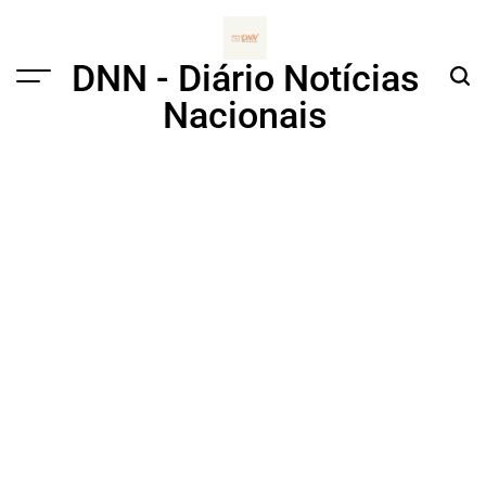
Skip
to
content
DNN - Diário Notícias
Menu
Sear
Nacionais