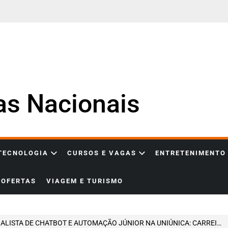
ias Nacionais
 TECNOLOGIA
CURSOS E VAGAS
ENTRETENIMENTO
OFERTAS
VIAGEM E TURISMO
STA DE CHATBOT E AUTOMAÇÃO JÚNIOR NA UNIÚNICA: CARREIRA EM CRM, INTEGRAÇÕES E AUTOMAÇÕES COM IMPACTO REAL NO FUNIL DE MARKETING