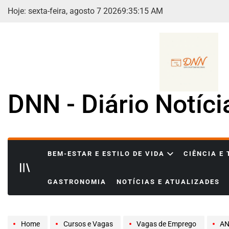
Skip
Hoje: sexta-feira, agosto 7 2026
9
:
35
:
16
AM
to
content
DNN - Diário Notíc
BEM-ESTAR E ESTILO DE VIDA
CIÊNCIA E
GASTRONOMIA
NOTÍCIAS E ATUALIZADES
Home
Cursos e Vagas
Vagas de Emprego
ANALI