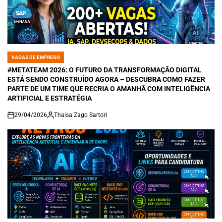
VAGAS DE EMPREGO
POSTED
IN
#METATEAM 2026: O FUTURO DA TRANSFORMAÇÃO DIGITAL
ESTÁ SENDO CONSTRUÍDO AGORA – DESCUBRA COMO FAZER
PARTE DE UM TIME QUE RECRIA O AMANHÃ COM INTELIGÊNCIA
ARTIFICIAL E ESTRATÉGIA
29/04/2026
Thaisa Zago Sartori
on