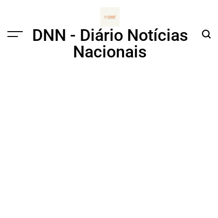
Skip
to
content
DNN - Diário Notícias
Menu
Sear
Nacionais