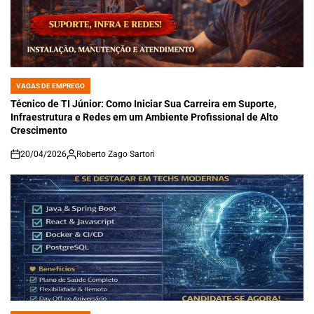
VAGAS DE EMPREGO
POSTED
IN
Técnico de TI Júnior: Como Iniciar Sua Carreira em Suporte,
Infraestrutura e Redes em um Ambiente Profissional de Alto
Crescimento
20/04/2026
Roberto Zago Sartori
on