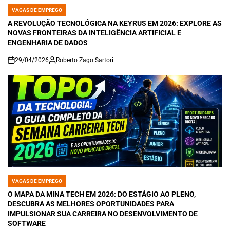
VAGAS DE EMPREGO
POSTED
IN
A REVOLUÇÃO TECNOLÓGICA NA KEYRUS EM 2026: EXPLORE AS
NOVAS FRONTEIRAS DA INTELIGÊNCIA ARTIFICIAL E
ENGENHARIA DE DADOS
29/04/2026
Roberto Zago Sartori
on
VAGAS DE EMPREGO
POSTED
IN
O MAPA DA MINA TECH EM 2026: DO ESTÁGIO AO PLENO,
DESCUBRA AS MELHORES OPORTUNIDADES PARA
IMPULSIONAR SUA CARREIRA NO DESENVOLVIMENTO DE
SOFTWARE