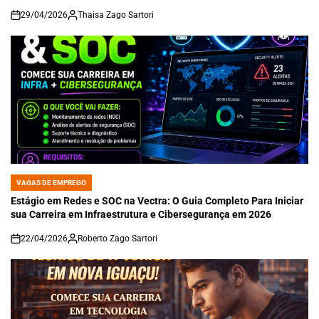
29/04/2026
Thaisa Zago Sartori
on
VAGAS DE EMPREGO
POSTED
IN
Estágio em Redes e SOC na Vectra: O Guia Completo Para Iniciar
sua Carreira em Infraestrutura e Cibersegurança em 2026
22/04/2026
Roberto Zago Sartori
on