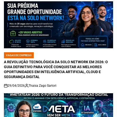
VAGAS DE EMPREGO
POSTED
IN
A REVOLUÇÃO TECNOLÓGICA DA SOLO NETWORK EM 2026: O
GUIA DEFINITIVO PARA VOCÊ CONQUISTAR AS MELHORES
OPORTUNIDADES EM INTELIGÊNCIA ARTIFICIAL, CLOUD E
SEGURANÇA DIGITAL
29/04/2026
Thaisa Zago Sartori
on