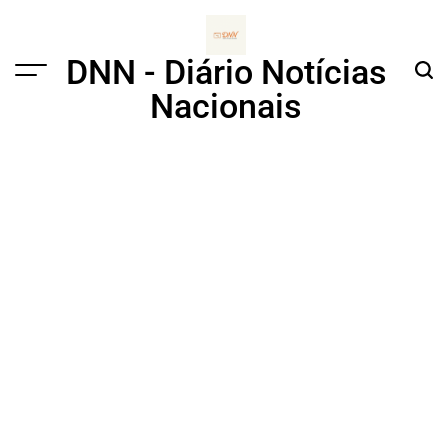
Skip
to
content
DNN - Diário Notícias
Menu
Sear
Nacionais