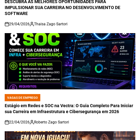
DESCUBRA AS MELHORES OPORTUNIDADES PARA
IMPULSIONAR SUA CARREIRA NO DESENVOLVIMENTO DE
SOFTWARE
29/04/2026
Thaisa Zago Sartori
on
VAGAS DE EMPREGO
POSTED
IN
Estágio em Redes e SOC na Vectra: O Guia Completo Para Iniciar
sua Carreira em Infraestrutura e Cibersegurança em 2026
22/04/2026
Roberto Zago Sartori
on