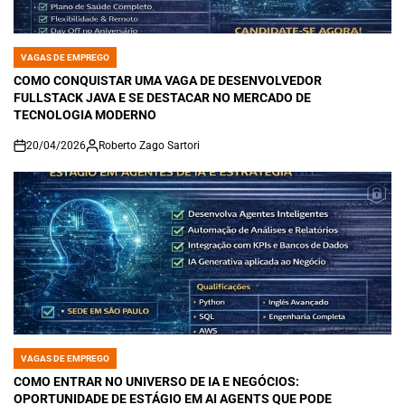
VAGAS DE EMPREGO
POSTED
IN
COMO CONQUISTAR UMA VAGA DE DESENVOLVEDOR
FULLSTACK JAVA E SE DESTACAR NO MERCADO DE
TECNOLOGIA MODERNO
20/04/2026
Roberto Zago Sartori
on
VAGAS DE EMPREGO
POSTED
IN
COMO ENTRAR NO UNIVERSO DE IA E NEGÓCIOS:
OPORTUNIDADE DE ESTÁGIO EM AI AGENTS QUE PODE