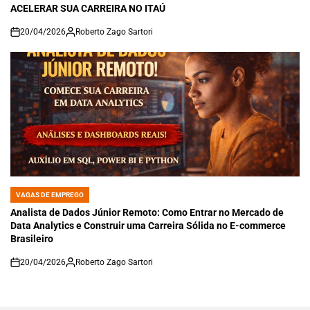
ACELERAR SUA CARREIRA NO ITAÚ
20/04/2026
Roberto Zago Sartori
on
VAGAS DE EMPREGO
POSTED
IN
Analista de Dados Júnior Remoto: Como Entrar no Mercado de
Data Analytics e Construir uma Carreira Sólida no E-commerce
Brasileiro
20/04/2026
Roberto Zago Sartori
on