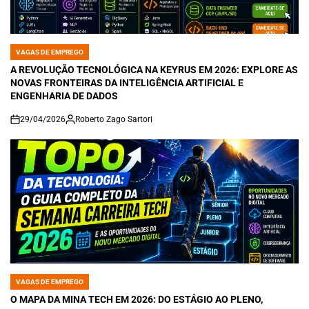
VAGAS DE EMPREGO
POSTED
IN
A REVOLUÇÃO TECNOLÓGICA NA KEYRUS EM 2026: EXPLORE AS
NOVAS FRONTEIRAS DA INTELIGÊNCIA ARTIFICIAL E
ENGENHARIA DE DADOS
29/04/2026
Roberto Zago Sartori
on
VAGAS DE EMPREGO
POSTED
IN
O MAPA DA MINA TECH EM 2026: DO ESTÁGIO AO PLENO,