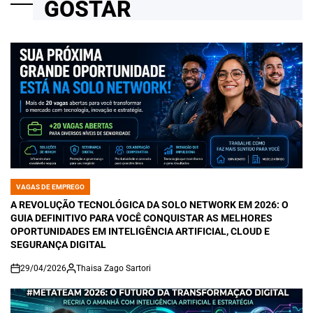
GOSTAR
VAGAS DE EMPREGO
POSTED
IN
A REVOLUÇÃO TECNOLÓGICA DA SOLO NETWORK EM 2026: O
GUIA DEFINITIVO PARA VOCÊ CONQUISTAR AS MELHORES
OPORTUNIDADES EM INTELIGÊNCIA ARTIFICIAL, CLOUD E
SEGURANÇA DIGITAL
29/04/2026
Thaisa Zago Sartori
on