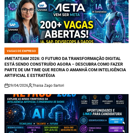
VAGAS DE EMPREGO
POSTED
IN
#METATEAM 2026: O FUTURO DA TRANSFORMAÇÃO DIGITAL
ESTÁ SENDO CONSTRUÍDO AGORA – DESCUBRA COMO FAZER
PARTE DE UM TIME QUE RECRIA O AMANHÃ COM INTELIGÊNCIA
ARTIFICIAL E ESTRATÉGIA
29/04/2026
Thaisa Zago Sartori
on