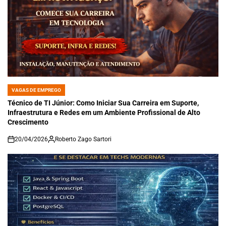
VAGAS DE EMPREGO
POSTED
IN
Técnico de TI Júnior: Como Iniciar Sua Carreira em Suporte,
Infraestrutura e Redes em um Ambiente Profissional de Alto
Crescimento
20/04/2026
Roberto Zago Sartori
on