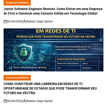
VAGAS DE EMPREGO
POSTED
IN
Junior Software Engineer Remoto: Como Entrar em uma Empresa
AI-First e Construir uma Carreira Sólida em Tecnologia Global
20/04/2026
Roberto Zago Sartori
on
VAGAS DE EMPREGO
POSTED
IN
COMO CONSTRUIR UMA CARREIRA EM REDES DE TI:
OPORTUNIDADE DE ESTÁGIO QUE PODE TRANSFORMAR SEU
FUTURO NA VECTRA
20/04/2026
Roberto Zago Sartori
on