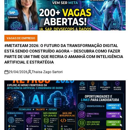
VAGAS DE EMPREGO
POSTED
IN
#METATEAM 2026: O FUTURO DA TRANSFORMAÇÃO DIGITAL
ESTÁ SENDO CONSTRUÍDO AGORA – DESCUBRA COMO FAZER
PARTE DE UM TIME QUE RECRIA O AMANHÃ COM INTELIGÊNCIA
ARTIFICIAL E ESTRATÉGIA
29/04/2026
Thaisa Zago Sartori
on