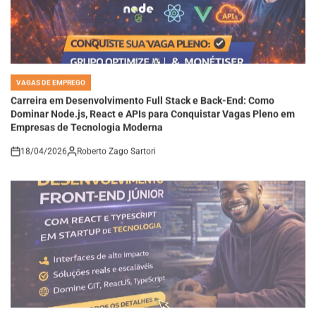
VAGAS DE EMPREGO
POSTED
IN
Carreira em Desenvolvimento Full Stack e Back-End: Como
Dominar Node.js, React e APIs para Conquistar Vagas Pleno em
Empresas de Tecnologia Moderna
18/04/2026
Roberto Zago Sartori
on
VAGAS DE EMPREGO
POSTED