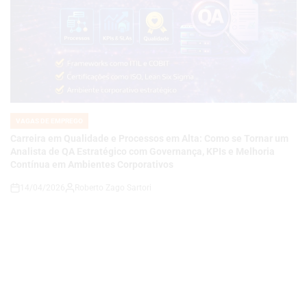
VAGAS DE EMPREGO
POSTED
IN
Carreira em Qualidade e Processos em Alta: Como se Tornar um
Analista de QA Estratégico com Governança, KPIs e Melhoria
Contínua em Ambientes Corporativos
14/04/2026
Roberto Zago Sartori
on
VAGAS DE EMPREGO
POSTED
IN
COMO SE TORNAR UM ANALISTA DE QA JÚNIOR E CONSTRUIR