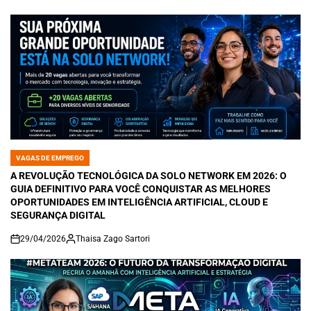
VAGAS DE EMPREGO
POSTED
IN
A REVOLUÇÃO TECNOLÓGICA DA SOLO NETWORK EM 2026: O
GUIA DEFINITIVO PARA VOCÊ CONQUISTAR AS MELHORES
OPORTUNIDADES EM INTELIGÊNCIA ARTIFICIAL, CLOUD E
SEGURANÇA DIGITAL
29/04/2026
Thaisa Zago Sartori
on