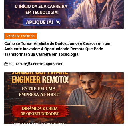
VAGAS DE EMPREGO
POSTED
IN
Como se Tornar Analista de Dados Júnior e Crescer em um
Ambiente Inovador: A Oportunidade Remota Que Pode
Transformar Sua Carreira em Tecnologia
20/04/2026
Roberto Zago Sartori
on