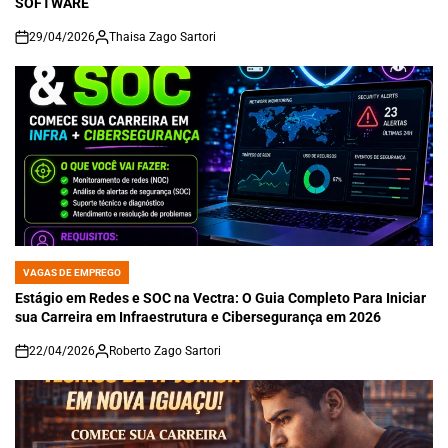
SOFTWARE
29/04/2026
Thaisa Zago Sartori
on
VAGAS DE EMPREGO
POSTED
IN
Estágio em Redes e SOC na Vectra: O Guia Completo Para Iniciar
sua Carreira em Infraestrutura e Cibersegurança em 2026
22/04/2026
Roberto Zago Sartori
on