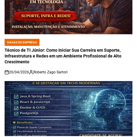
VAGAS DE EMPREGO
POSTED
IN
Técnico de TI Júnior: Como Iniciar Sua Carreira em Suporte,
Infraestrutura e Redes em um Ambiente Profissional de Alto
Crescimento
20/04/2026
Roberto Zago Sartori
on