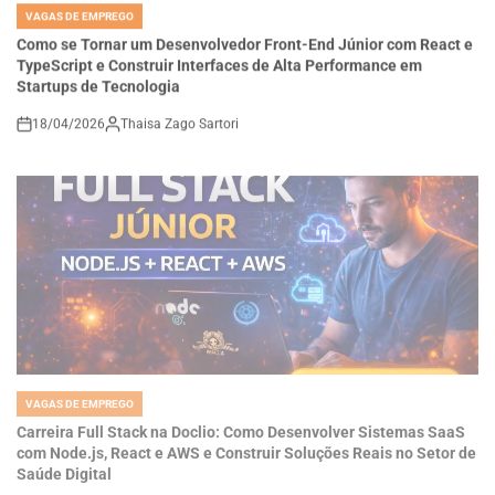
IN
Como se Tornar um Desenvolvedor Front-End Júnior com React e
TypeScript e Construir Interfaces de Alta Performance em
Startups de Tecnologia
18/04/2026
Thaisa Zago Sartori
on
VAGAS DE EMPREGO
POSTED
IN
Carreira Full Stack na Doclio: Como Desenvolver Sistemas SaaS
com Node.js, React e AWS e Construir Soluções Reais no Setor de
Saúde Digital
18/04/2026
Thaisa Zago Sartori
on