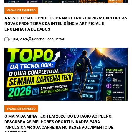
VAGAS DE EMPREGO
POSTED
IN
A REVOLUÇÃO TECNOLÓGICA NA KEYRUS EM 2026: EXPLORE AS
NOVAS FRONTEIRAS DA INTELIGÊNCIA ARTIFICIAL E
ENGENHARIA DE DADOS
29/04/2026
Roberto Zago Sartori
on
VAGAS DE EMPREGO
POSTED
IN
O MAPA DA MINA TECH EM 2026: DO ESTÁGIO AO PLENO,
DESCUBRA AS MELHORES OPORTUNIDADES PARA
IMPULSIONAR SUA CARREIRA NO DESENVOLVIMENTO DE