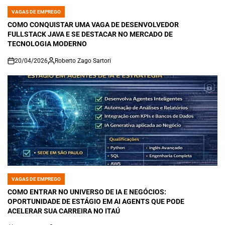
VAGAS DE EMPREGO
POSTED
IN
COMO CONQUISTAR UMA VAGA DE DESENVOLVEDOR
FULLSTACK JAVA E SE DESTACAR NO MERCADO DE
TECNOLOGIA MODERNO
20/04/2026
Roberto Zago Sartori
on
VAGAS DE EMPREGO
POSTED
IN
COMO ENTRAR NO UNIVERSO DE IA E NEGÓCIOS:
OPORTUNIDADE DE ESTÁGIO EM AI AGENTS QUE PODE
ACELERAR SUA CARREIRA NO ITAÚ