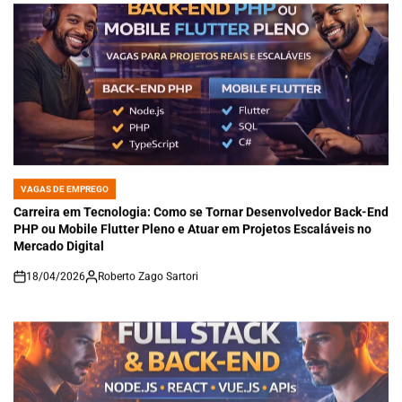
VAGAS DE EMPREGO
POSTED
IN
Carreira em Tecnologia: Como se Tornar Desenvolvedor Back-End
PHP ou Mobile Flutter Pleno e Atuar em Projetos Escaláveis no
Mercado Digital
18/04/2026
Roberto Zago Sartori
on