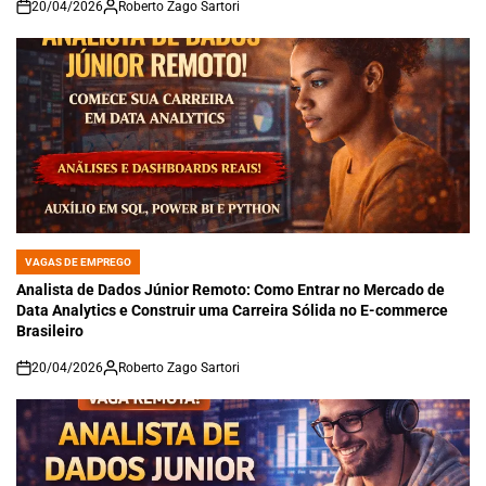
20/04/2026
Roberto Zago Sartori
on
VAGAS DE EMPREGO
POSTED
IN
Analista de Dados Júnior Remoto: Como Entrar no Mercado de
Data Analytics e Construir uma Carreira Sólida no E-commerce
Brasileiro
20/04/2026
Roberto Zago Sartori
on