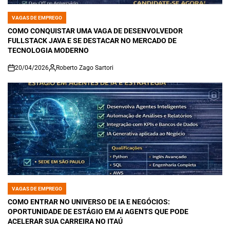
VAGAS DE EMPREGO
POSTED
IN
COMO CONQUISTAR UMA VAGA DE DESENVOLVEDOR
FULLSTACK JAVA E SE DESTACAR NO MERCADO DE
TECNOLOGIA MODERNO
20/04/2026
Roberto Zago Sartori
on
VAGAS DE EMPREGO
POSTED
IN
COMO ENTRAR NO UNIVERSO DE IA E NEGÓCIOS:
OPORTUNIDADE DE ESTÁGIO EM AI AGENTS QUE PODE
ACELERAR SUA CARREIRA NO ITAÚ