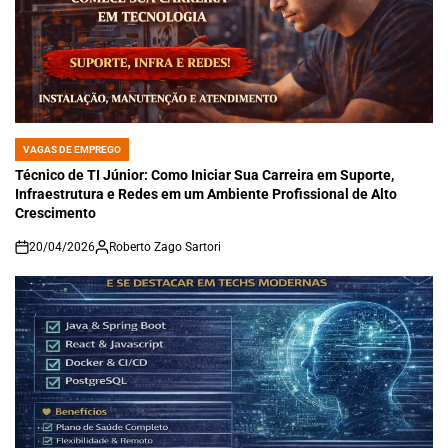
VAGAS DE EMPREGO
POSTED
IN
Técnico de TI Júnior: Como Iniciar Sua Carreira em Suporte,
Infraestrutura e Redes em um Ambiente Profissional de Alto
Crescimento
20/04/2026
Roberto Zago Sartori
on