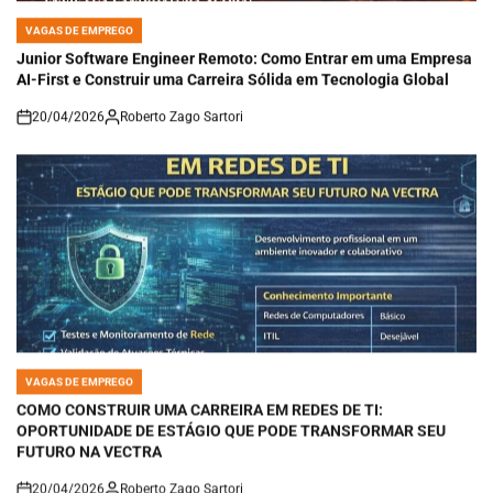
VAGAS DE EMPREGO
POSTED
IN
Junior Software Engineer Remoto: Como Entrar em uma Empresa
AI-First e Construir uma Carreira Sólida em Tecnologia Global
20/04/2026
Roberto Zago Sartori
on
VAGAS DE EMPREGO
POSTED
IN
COMO CONSTRUIR UMA CARREIRA EM REDES DE TI:
OPORTUNIDADE DE ESTÁGIO QUE PODE TRANSFORMAR SEU
FUTURO NA VECTRA
20/04/2026
Roberto Zago Sartori
on