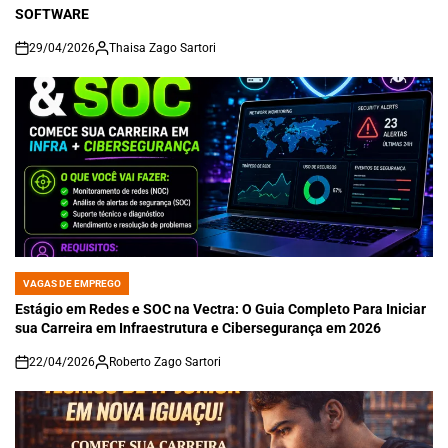
SOFTWARE
29/04/2026
Thaisa Zago Sartori
on
VAGAS DE EMPREGO
POSTED
IN
Estágio em Redes e SOC na Vectra: O Guia Completo Para Iniciar
sua Carreira em Infraestrutura e Cibersegurança em 2026
22/04/2026
Roberto Zago Sartori
on