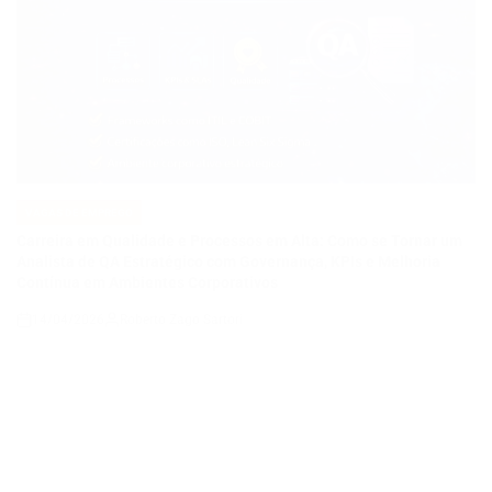
VAGAS DE EMPREGO
POSTED
IN
Carreira em Qualidade e Processos em Alta: Como se Tornar um
Analista de QA Estratégico com Governança, KPIs e Melhoria
Contínua em Ambientes Corporativos
14/04/2026
Roberto Zago Sartori
on
VAGAS DE EMPREGO
POSTED