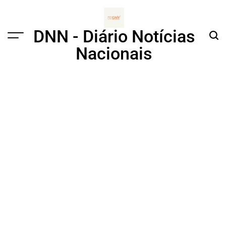
Skip
to
content
DNN - Diário Notícias
Menu
Sear
Nacionais