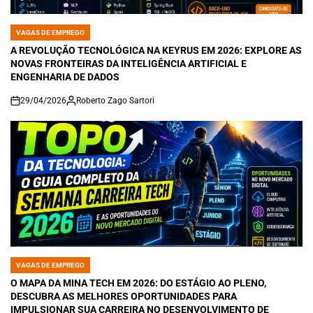
VAGAS DE EMPREGO
POSTED
IN
A REVOLUÇÃO TECNOLÓGICA NA KEYRUS EM 2026: EXPLORE AS
NOVAS FRONTEIRAS DA INTELIGÊNCIA ARTIFICIAL E
ENGENHARIA DE DADOS
29/04/2026
Roberto Zago Sartori
on
VAGAS DE EMPREGO
POSTED
IN
O MAPA DA MINA TECH EM 2026: DO ESTÁGIO AO PLENO,
DESCUBRA AS MELHORES OPORTUNIDADES PARA
IMPULSIONAR SUA CARREIRA NO DESENVOLVIMENTO DE