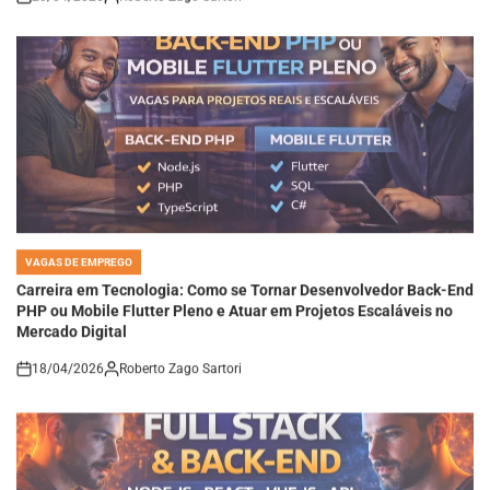
VAGAS DE EMPREGO
POSTED
IN
Carreira em Tecnologia: Como se Tornar Desenvolvedor Back-End
PHP ou Mobile Flutter Pleno e Atuar em Projetos Escaláveis no
Mercado Digital
18/04/2026
Roberto Zago Sartori
on