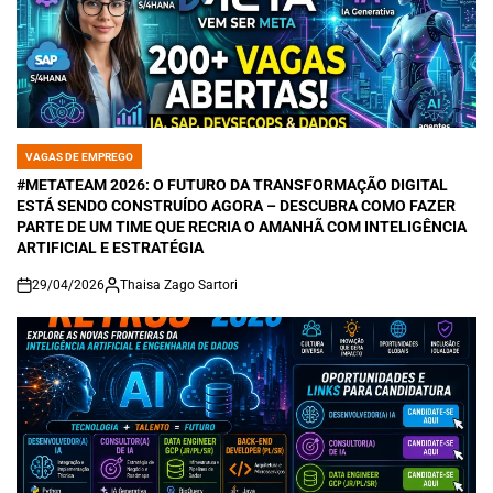
VAGAS DE EMPREGO
POSTED
IN
#METATEAM 2026: O FUTURO DA TRANSFORMAÇÃO DIGITAL
ESTÁ SENDO CONSTRUÍDO AGORA – DESCUBRA COMO FAZER
PARTE DE UM TIME QUE RECRIA O AMANHÃ COM INTELIGÊNCIA
ARTIFICIAL E ESTRATÉGIA
29/04/2026
Thaisa Zago Sartori
on