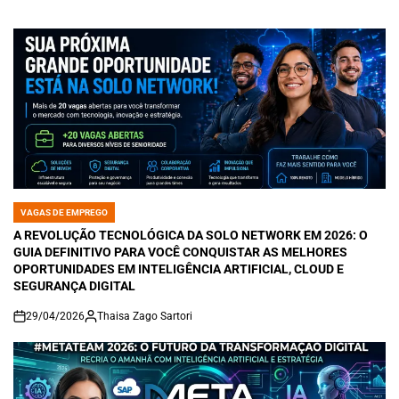
VAGAS DE EMPREGO
POSTED
IN
A REVOLUÇÃO TECNOLÓGICA DA SOLO NETWORK EM 2026: O
GUIA DEFINITIVO PARA VOCÊ CONQUISTAR AS MELHORES
OPORTUNIDADES EM INTELIGÊNCIA ARTIFICIAL, CLOUD E
SEGURANÇA DIGITAL
29/04/2026
Thaisa Zago Sartori
on