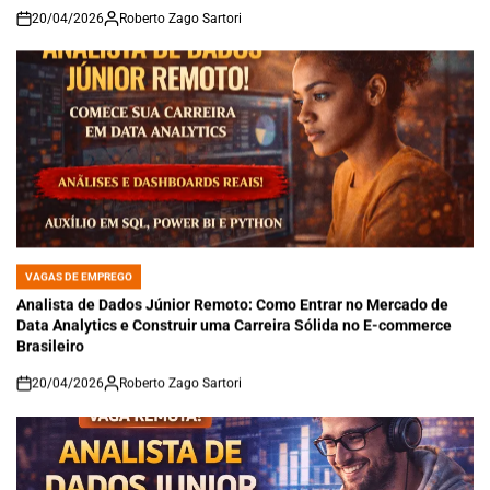
20/04/2026
Roberto Zago Sartori
on
VAGAS DE EMPREGO
POSTED
IN
Analista de Dados Júnior Remoto: Como Entrar no Mercado de
Data Analytics e Construir uma Carreira Sólida no E-commerce
Brasileiro
20/04/2026
Roberto Zago Sartori
on