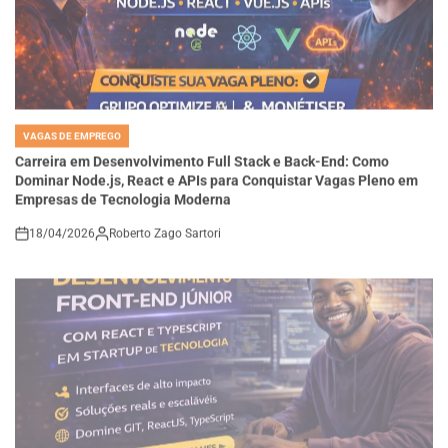
VAGAS DE EMPREGO
POSTED
IN
Carreira em Desenvolvimento Full Stack e Back-End: Como
Dominar Node.js, React e APIs para Conquistar Vagas Pleno em
Empresas de Tecnologia Moderna
18/04/2026
Roberto Zago Sartori
on
VAGAS DE EMPREGO
POSTED