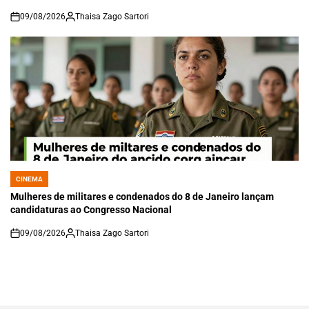
09/08/2026
Thaisa Zago Sartori
on
CINEMA
POSTED
IN
Mulheres de militares e condenados do 8 de Janeiro lançam
candidaturas ao Congresso Nacional
09/08/2026
Thaisa Zago Sartori
on