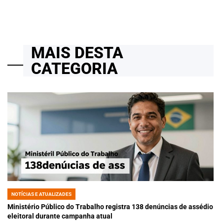
MAIS DESTA
CATEGORIA
NOTÍCIAS E ATUALIZADES
POSTED
IN
Ministério Público do Trabalho registra 138 denúncias de assédio
eleitoral durante campanha atual