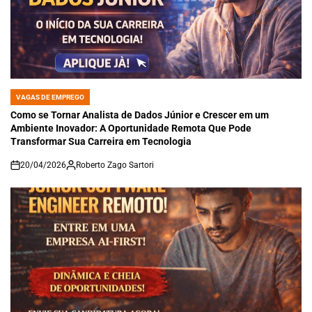
VAGAS DE EMPREGO
POSTED
IN
Como se Tornar Analista de Dados Júnior e Crescer em um
Ambiente Inovador: A Oportunidade Remota Que Pode
Transformar Sua Carreira em Tecnologia
20/04/2026
Roberto Zago Sartori
on