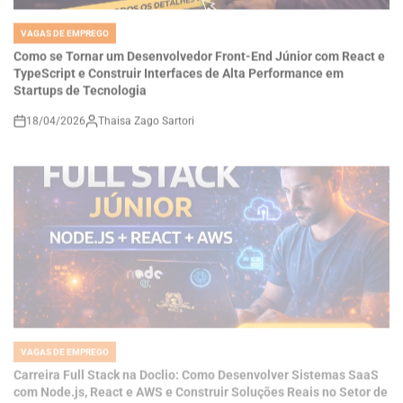
IN
Como se Tornar um Desenvolvedor Front-End Júnior com React e
TypeScript e Construir Interfaces de Alta Performance em
Startups de Tecnologia
18/04/2026
Thaisa Zago Sartori
on
VAGAS DE EMPREGO
POSTED
IN
Carreira Full Stack na Doclio: Como Desenvolver Sistemas SaaS
com Node.js, React e AWS e Construir Soluções Reais no Setor de
Saúde Digital
18/04/2026
Thaisa Zago Sartori
on