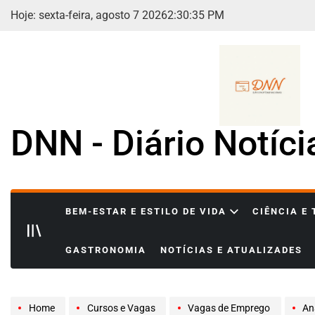
Skip
Hoje: sexta-feira, agosto 7 2026
2
:
30
:
37
PM
to
content
DNN - Diário Notíc
BEM-ESTAR E ESTILO DE VIDA
CIÊNCIA E
GASTRONOMIA
NOTÍCIAS E ATUALIZADES
Home
Cursos e Vagas
Vagas de Emprego
Anal