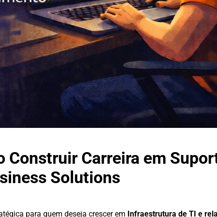
o Construir Carreira em Supor
siness Solutions
atégica para quem deseja crescer em
Infraestrutura de TI e r