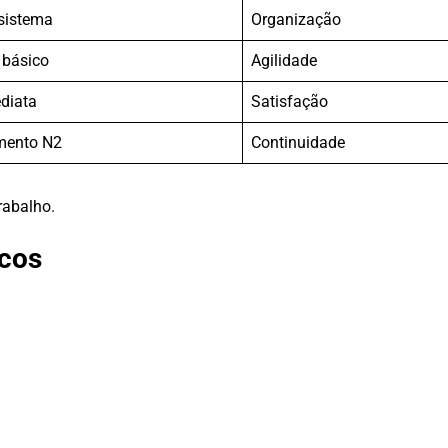
 sistema
Organização
 básico
Agilidade
diata
Satisfação
mento N2
Continuidade
rabalho.
icos