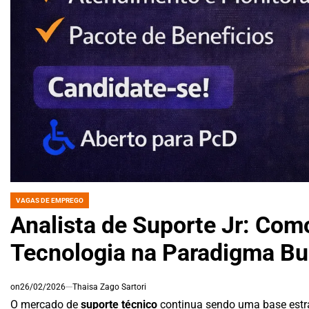
VAGAS DE EMPREGO
POSTED
IN
Analista de Suporte Jr: Com
Tecnologia na Paradigma Bu
on
26/02/2026
Thaisa Zago Sartori
O mercado de
suporte técnico
continua sendo uma base estr