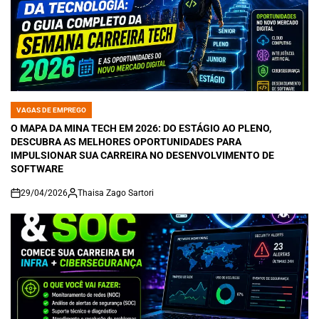
VAGAS DE EMPREGO
POSTED
IN
O MAPA DA MINA TECH EM 2026: DO ESTÁGIO AO PLENO,
DESCUBRA AS MELHORES OPORTUNIDADES PARA
IMPULSIONAR SUA CARREIRA NO DESENVOLVIMENTO DE
SOFTWARE
29/04/2026
Thaisa Zago Sartori
on