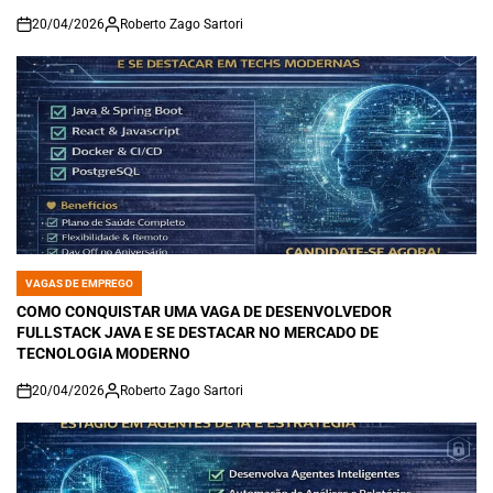
20/04/2026
Roberto Zago Sartori
on
VAGAS DE EMPREGO
POSTED
IN
COMO CONQUISTAR UMA VAGA DE DESENVOLVEDOR
FULLSTACK JAVA E SE DESTACAR NO MERCADO DE
TECNOLOGIA MODERNO
20/04/2026
Roberto Zago Sartori
on