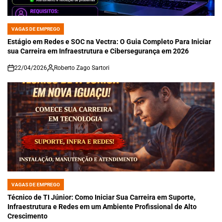
VAGAS DE EMPREGO
POSTED
IN
Estágio em Redes e SOC na Vectra: O Guia Completo Para Iniciar
sua Carreira em Infraestrutura e Cibersegurança em 2026
22/04/2026
Roberto Zago Sartori
on
VAGAS DE EMPREGO
POSTED
IN
Técnico de TI Júnior: Como Iniciar Sua Carreira em Suporte,
Infraestrutura e Redes em um Ambiente Profissional de Alto
Crescimento