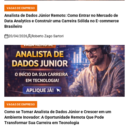
VAGAS DE EMPREGO
POSTED
IN
Analista de Dados Júnior Remoto: Como Entrar no Mercado de
Data Analytics e Construir uma Carreira Sólida no E-commerce
Brasileiro
20/04/2026
Roberto Zago Sartori
on
VAGAS DE EMPREGO
POSTED
IN
Como se Tornar Analista de Dados Júnior e Crescer em um
Ambiente Inovador: A Oportunidade Remota Que Pode
Transformar Sua Carreira em Tecnologia