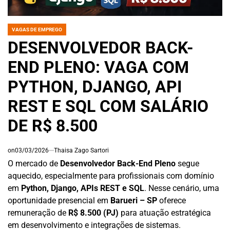
VAGAS DE EMPREGO
POSTED
IN
DESENVOLVEDOR BACK-
END PLENO: VAGA COM
PYTHON, DJANGO, API
REST E SQL COM SALÁRIO
DE R$ 8.500
on
03/03/2026
Thaisa Zago Sartori
O mercado de
Desenvolvedor Back-End Pleno
segue
aquecido, especialmente para profissionais com domínio
em
Python, Django, APIs REST e SQL
. Nesse cenário, uma
oportunidade presencial em
Barueri – SP
oferece
remuneração de
R$ 8.500 (PJ)
para atuação estratégica
em desenvolvimento e integrações de sistemas.