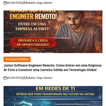
20/04/2026
Roberto Zago Sartori
on
VAGAS DE EMPREGO
POSTED
IN
Junior Software Engineer Remoto: Como Entrar em uma Empresa
AI-First e Construir uma Carreira Sólida em Tecnologia Global
20/04/2026
Roberto Zago Sartori
on