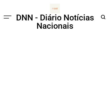
Skip
to
content
DNN - Diário Notícias
Menu
Sear
Nacionais