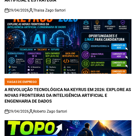
ARTIFICIAL E ESTRATÉGIA
29/04/2026
Thaisa Zago Sartori
on
VAGAS DE EMPREGO
POSTED
IN
A REVOLUÇÃO TECNOLÓGICA NA KEYRUS EM 2026: EXPLORE AS
NOVAS FRONTEIRAS DA INTELIGÊNCIA ARTIFICIAL E
ENGENHARIA DE DADOS
29/04/2026
Roberto Zago Sartori
on