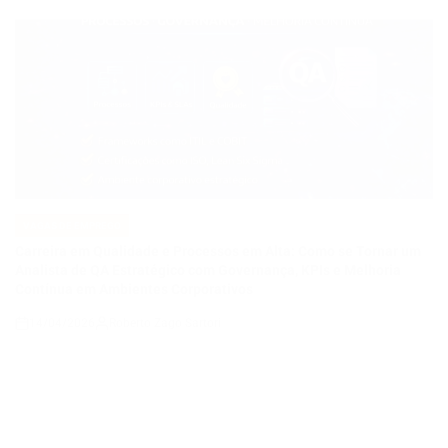
VAGAS DE EMPREGO
POSTED
IN
Carreira em Qualidade e Processos em Alta: Como se Tornar um
Analista de QA Estratégico com Governança, KPIs e Melhoria
Contínua em Ambientes Corporativos
14/04/2026
Roberto Zago Sartori
on