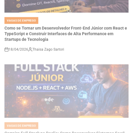
VAGAS DE EMPREGO
POSTED
IN
Como se Tornar um Desenvolvedor Front-End Júnior com React e
TypeScript e Construir Interfaces de Alta Performance em
Startups de Tecnologia
18/04/2026
Thaisa Zago Sartori
on
VAGAS DE EMPREGO
POSTED
IN
Carreira Full Stack na Doclio: Como Desenvolver Sistemas SaaS
com Node.js, React e AWS e Construir Soluções Reais no Setor de
Saúde Digital