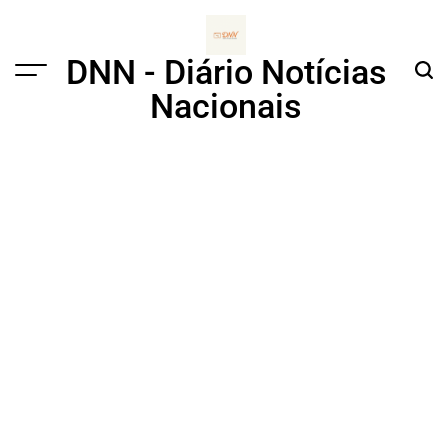
Skip
to
content
DNN - Diário Notícias
Menu
Sear
Nacionais