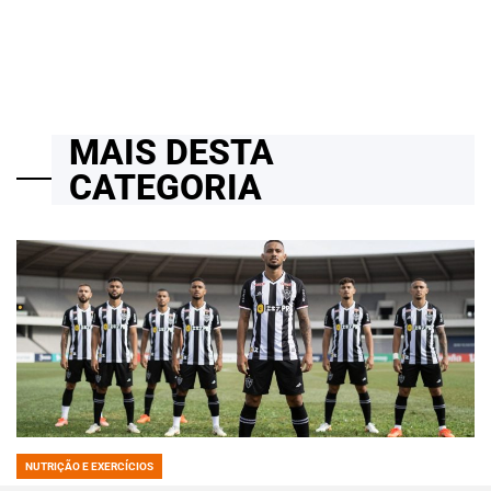
on
MAIS DESTA
CATEGORIA
NUTRIÇÃO E EXERCÍCIOS
POSTED
IN