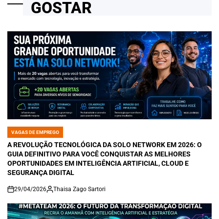
GOSTAR
VAGAS DE EMPREGO
POSTED
IN
A REVOLUÇÃO TECNOLÓGICA DA SOLO NETWORK EM 2026: O
GUIA DEFINITIVO PARA VOCÊ CONQUISTAR AS MELHORES
OPORTUNIDADES EM INTELIGÊNCIA ARTIFICIAL, CLOUD E
SEGURANÇA DIGITAL
29/04/2026
Thaisa Zago Sartori
on