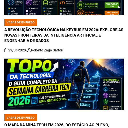
VAGAS DE EMPREGO
POSTED
IN
A REVOLUÇÃO TECNOLÓGICA NA KEYRUS EM 2026: EXPLORE AS
NOVAS FRONTEIRAS DA INTELIGÊNCIA ARTIFICIAL E
ENGENHARIA DE DADOS
29/04/2026
Roberto Zago Sartori
on
VAGAS DE EMPREGO
POSTED
IN
O MAPA DA MINA TECH EM 2026: DO ESTÁGIO AO PLENO,