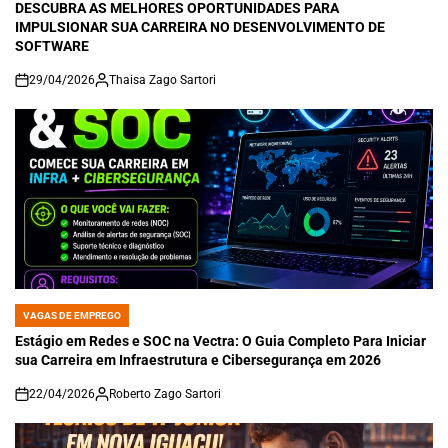
DESCUBRA AS MELHORES OPORTUNIDADES PARA
IMPULSIONAR SUA CARREIRA NO DESENVOLVIMENTO DE
SOFTWARE
29/04/2026
Thaisa Zago Sartori
on
VAGAS DE EMPREGO
POSTED
IN
Estágio em Redes e SOC na Vectra: O Guia Completo Para Iniciar
sua Carreira em Infraestrutura e Cibersegurança em 2026
22/04/2026
Roberto Zago Sartori
on