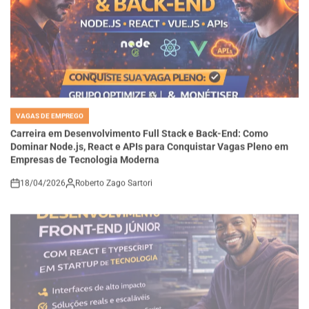
VAGAS DE EMPREGO
POSTED
IN
Carreira em Desenvolvimento Full Stack e Back-End: Como
Dominar Node.js, React e APIs para Conquistar Vagas Pleno em
Empresas de Tecnologia Moderna
18/04/2026
Roberto Zago Sartori
on