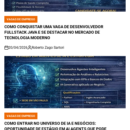
VAGAS DE EMPREGO
POSTED
IN
COMO CONQUISTAR UMA VAGA DE DESENVOLVEDOR
FULLSTACK JAVA E SE DESTACAR NO MERCADO DE
TECNOLOGIA MODERNO
20/04/2026
Roberto Zago Sartori
on
VAGAS DE EMPREGO
POSTED
IN
COMO ENTRAR NO UNIVERSO DE IA E NEGÓCIOS:
OPORTUNIDADE DE ESTÁGIO EM AI AGENTS QUE PODE