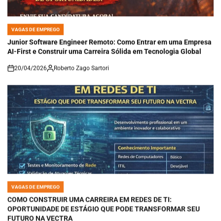
VAGAS DE EMPREGO
POSTED
IN
Junior Software Engineer Remoto: Como Entrar em uma Empresa
AI-First e Construir uma Carreira Sólida em Tecnologia Global
20/04/2026
Roberto Zago Sartori
on
VAGAS DE EMPREGO
POSTED
IN
COMO CONSTRUIR UMA CARREIRA EM REDES DE TI:
OPORTUNIDADE DE ESTÁGIO QUE PODE TRANSFORMAR SEU
FUTURO NA VECTRA