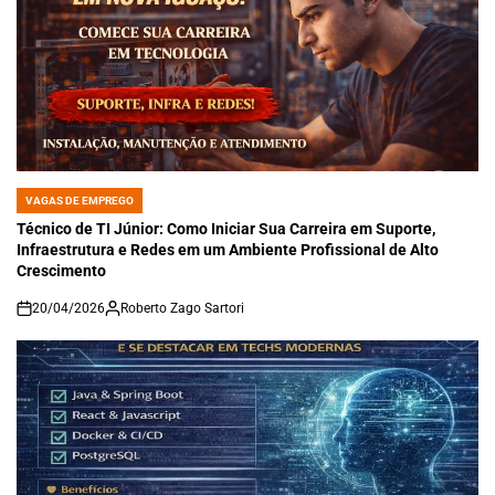
VAGAS DE EMPREGO
POSTED
IN
Técnico de TI Júnior: Como Iniciar Sua Carreira em Suporte,
Infraestrutura e Redes em um Ambiente Profissional de Alto
Crescimento
20/04/2026
Roberto Zago Sartori
on