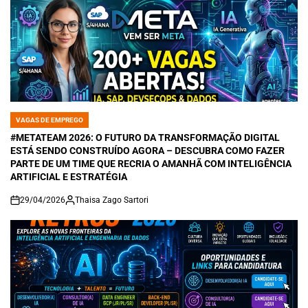
VAGAS DE EMPREGO
POSTED
IN
#METATEAM 2026: O FUTURO DA TRANSFORMAÇÃO DIGITAL
ESTÁ SENDO CONSTRUÍDO AGORA – DESCUBRA COMO FAZER
PARTE DE UM TIME QUE RECRIA O AMANHÃ COM INTELIGÊNCIA
ARTIFICIAL E ESTRATÉGIA
29/04/2026
Thaisa Zago Sartori
on