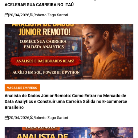
ACELERAR SUA CARREIRA NO ITAÚ
20/04/2026
Roberto Zago Sartori
on
VAGAS DE EMPREGO
POSTED
IN
Analista de Dados Júnior Remoto: Como Entrar no Mercado de
Data Analytics e Construir uma Carreira Sólida no E-commerce
Brasileiro
20/04/2026
Roberto Zago Sartori
on