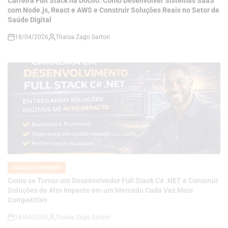
18/04/2026
Thaisa Zago Sartori
on
VAGAS DE EMPREGO
POSTED
IN
Como se Tornar um Desenvolvedor Full Stack C# .NET e Construir
Soluções de Alto Impacto em um Mercado Cada Vez Mais
Competitivo
18/04/2026
Thaisa Zago Sartori
on