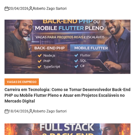
20/04/2026
Roberto Zago Sartori
on
VAGAS DE EMPREGO
POSTED
IN
Carreira em Tecnologia: Como se Tornar Desenvolvedor Back-End
PHP ou Mobile Flutter Pleno e Atuar em Projetos Escaláveis no
Mercado Digital
18/04/2026
Roberto Zago Sartori
on