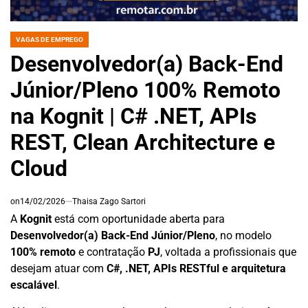
VAGAS DE EMPREGO
POSTED
IN
Desenvolvedor(a) Back-End
Júnior/Pleno 100% Remoto
na Kognit | C# .NET, APIs
REST, Clean Architecture e
Cloud
on
14/02/2026
Thaisa Zago Sartori
A
Kognit
está com oportunidade aberta para
Desenvolvedor(a) Back-End Júnior/Pleno
, no modelo
100% remoto
e contratação
PJ
, voltada a profissionais que
desejam atuar com
C#, .NET, APIs RESTful e arquitetura
escalável
.