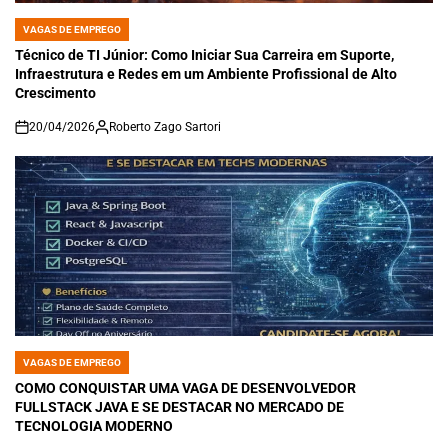
VAGAS DE EMPREGO
POSTED
IN
Técnico de TI Júnior: Como Iniciar Sua Carreira em Suporte,
Infraestrutura e Redes em um Ambiente Profissional de Alto
Crescimento
20/04/2026
Roberto Zago Sartori
on
VAGAS DE EMPREGO
POSTED
IN
COMO CONQUISTAR UMA VAGA DE DESENVOLVEDOR
FULLSTACK JAVA E SE DESTACAR NO MERCADO DE
TECNOLOGIA MODERNO