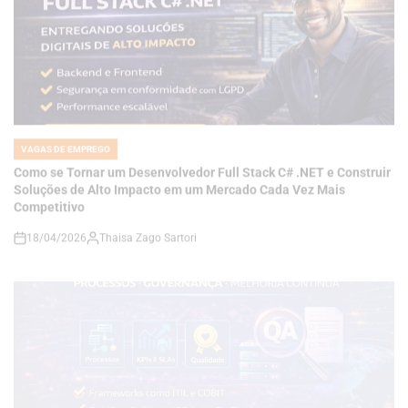
VAGAS DE EMPREGO
POSTED
IN
Como se Tornar um Desenvolvedor Full Stack C# .NET e Construir
Soluções de Alto Impacto em um Mercado Cada Vez Mais
Competitivo
18/04/2026
Thaisa Zago Sartori
on
VAGAS DE EMPREGO
POSTED
IN