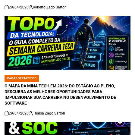
29/04/2026
Roberto Zago Sartori
on
VAGAS DE EMPREGO
POSTED
IN
O MAPA DA MINA TECH EM 2026: DO ESTÁGIO AO PLENO,
DESCUBRA AS MELHORES OPORTUNIDADES PARA
IMPULSIONAR SUA CARREIRA NO DESENVOLVIMENTO DE
SOFTWARE
29/04/2026
Thaisa Zago Sartori
on