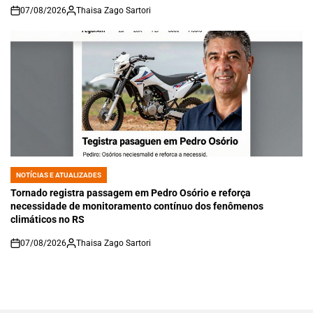
07/08/2026
Thaisa Zago Sartori
on
NOTÍCIAS E ATUALIZADES
POSTED
IN
Tornado registra passagem em Pedro Osório e reforça
necessidade de monitoramento contínuo dos fenômenos
climáticos no RS
07/08/2026
Thaisa Zago Sartori
on