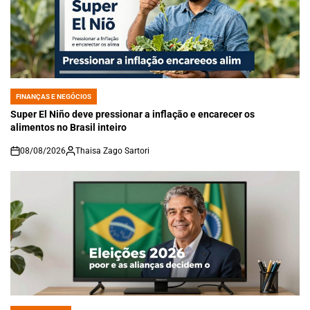
FINANÇAS E NEGÓCIOS
POSTED
IN
Super El Niño deve pressionar a inflação e encarecer os
alimentos no Brasil inteiro
08/08/2026
Thaisa Zago Sartori
on