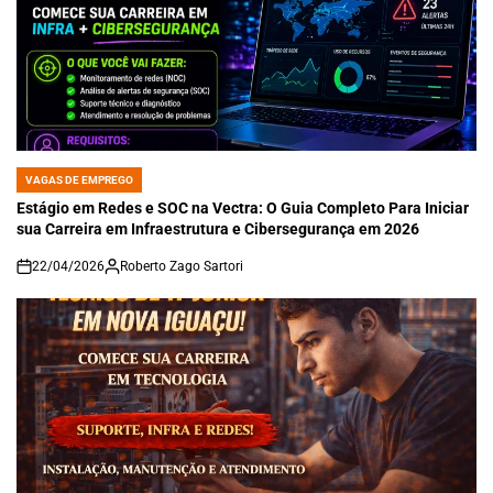
VAGAS DE EMPREGO
POSTED
IN
Estágio em Redes e SOC na Vectra: O Guia Completo Para Iniciar
sua Carreira em Infraestrutura e Cibersegurança em 2026
22/04/2026
Roberto Zago Sartori
on