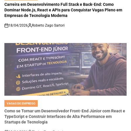
IN
Carreira em Desenvolvimento Full Stack e Back-End: Como
Dominar Node.js, React e APIs para Conquistar Vagas Pleno em
Empresas de Tecnologia Moderna
18/04/2026
Roberto Zago Sartori
on
VAGAS DE EMPREGO
POSTED
IN
Como se Tornar um Desenvolvedor Front-End Júnior com React e
TypeScript e Construir Interfaces de Alta Performance em
Startups de Tecnologia
18/04/2026
Thaisa Zago Sartori
on