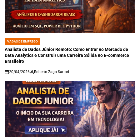
VAGAS DE EMPREGO
POSTED
IN
Analista de Dados Júnior Remoto: Como Entrar no Mercado de
Data Analytics e Construir uma Carreira Sólida no E-commerce
Brasileiro
20/04/2026
Roberto Zago Sartori
on