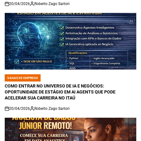
20/04/2026
Roberto Zago Sartori
on
VAGAS DE EMPREGO
POSTED
IN
COMO ENTRAR NO UNIVERSO DE IA E NEGÓCIOS:
OPORTUNIDADE DE ESTÁGIO EM AI AGENTS QUE PODE
ACELERAR SUA CARREIRA NO ITAÚ
20/04/2026
Roberto Zago Sartori
on