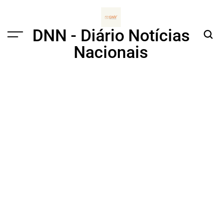
Skip
to
content
DNN - Diário Notícias
Menu
Sear
Nacionais