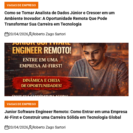
VAGAS DE EMPREGO
POSTED
IN
Como se Tornar Analista de Dados Júnior e Crescer em um
Ambiente Inovador: A Oportunidade Remota Que Pode
Transformar Sua Carreira em Tecnologia
20/04/2026
Roberto Zago Sartori
on
VAGAS DE EMPREGO
POSTED
IN
Junior Software Engineer Remoto: Como Entrar em uma Empresa
AI-First e Construir uma Carreira Sólida em Tecnologia Global
20/04/2026
Roberto Zago Sartori
on