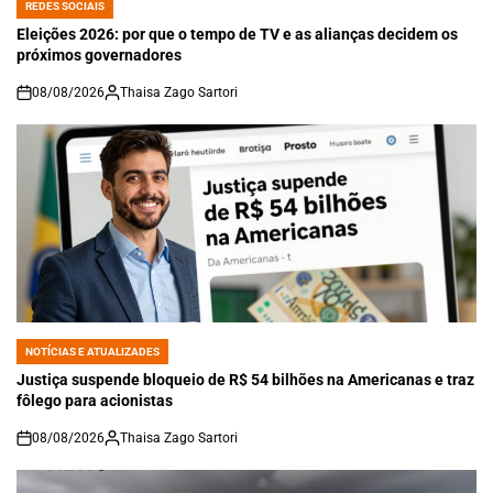
REDES SOCIAIS
POSTED
IN
Eleições 2026: por que o tempo de TV e as alianças decidem os
próximos governadores
08/08/2026
Thaisa Zago Sartori
on
NOTÍCIAS E ATUALIZADES
POSTED
IN
Justiça suspende bloqueio de R$ 54 bilhões na Americanas e traz
fôlego para acionistas
08/08/2026
Thaisa Zago Sartori
on