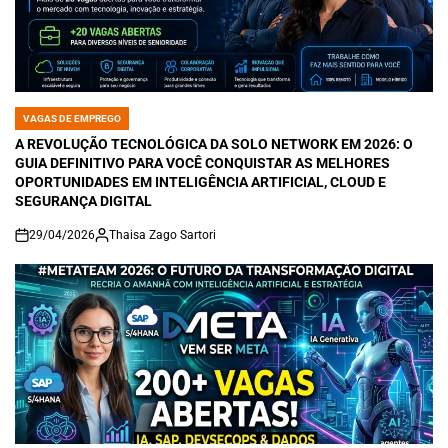
VAGAS DE EMPREGO
POSTED
IN
A REVOLUÇÃO TECNOLÓGICA DA SOLO NETWORK EM 2026: O
GUIA DEFINITIVO PARA VOCÊ CONQUISTAR AS MELHORES
OPORTUNIDADES EM INTELIGÊNCIA ARTIFICIAL, CLOUD E
SEGURANÇA DIGITAL
29/04/2026
Thaisa Zago Sartori
on