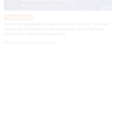
Carreira em Qualidade e Processos em Alta: Como se Tornar um
Analista de QA Estratégico com Governança, KPIs e Melhoria
Contínua em Ambientes Corporativos
14/04/2026
Roberto Zago Sartori
on
VAGAS DE EMPREGO
POSTED
IN
COMO SE TORNAR UM ANALISTA DE QA JÚNIOR E CONSTRUIR
UMA CARREIRA EM QUALIDADE DE SOFTWARE EM UMA
EMPRESA DE TECNOLOGIA E ENERGIA EM EXPANSÃO
14/04/2026
Thaisa Zago Sartori
on