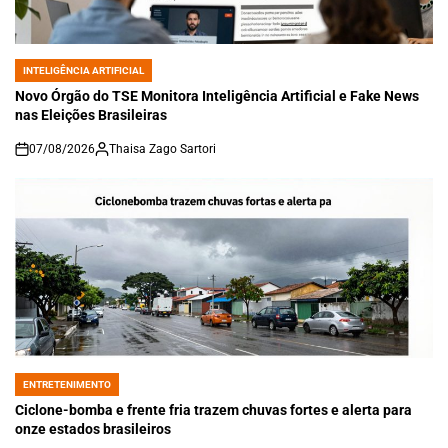
INTELIGÊNCIA ARTIFICIAL
POSTED
IN
Novo Órgão do TSE Monitora Inteligência Artificial e Fake News
nas Eleições Brasileiras
07/08/2026
Thaisa Zago Sartori
on
ENTRETENIMENTO
POSTED
IN
Ciclone-bomba e frente fria trazem chuvas fortes e alerta para
onze estados brasileiros