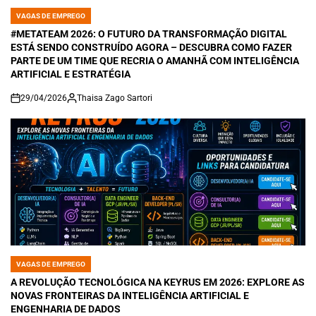
VAGAS DE EMPREGO
POSTED
IN
#METATEAM 2026: O FUTURO DA TRANSFORMAÇÃO DIGITAL
ESTÁ SENDO CONSTRUÍDO AGORA – DESCUBRA COMO FAZER
PARTE DE UM TIME QUE RECRIA O AMANHÃ COM INTELIGÊNCIA
ARTIFICIAL E ESTRATÉGIA
29/04/2026
Thaisa Zago Sartori
on
VAGAS DE EMPREGO
POSTED
IN
A REVOLUÇÃO TECNOLÓGICA NA KEYRUS EM 2026: EXPLORE AS
NOVAS FRONTEIRAS DA INTELIGÊNCIA ARTIFICIAL E
ENGENHARIA DE DADOS