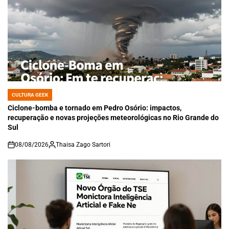
CULTURA GEEK
POSTED
IN
Ciclone-bomba e tornado em Pedro Osório: impactos,
recuperação e novas projeções meteorológicas no Rio Grande do
Sul
08/08/2026
Thaisa Zago Sartori
on