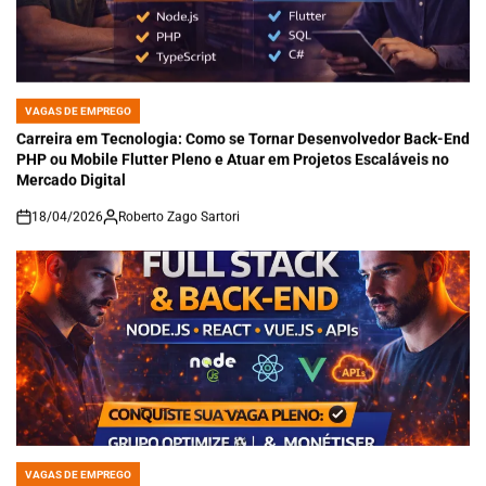
VAGAS DE EMPREGO
POSTED
IN
Carreira em Tecnologia: Como se Tornar Desenvolvedor Back-End
PHP ou Mobile Flutter Pleno e Atuar em Projetos Escaláveis no
Mercado Digital
18/04/2026
Roberto Zago Sartori
on
VAGAS DE EMPREGO
POSTED