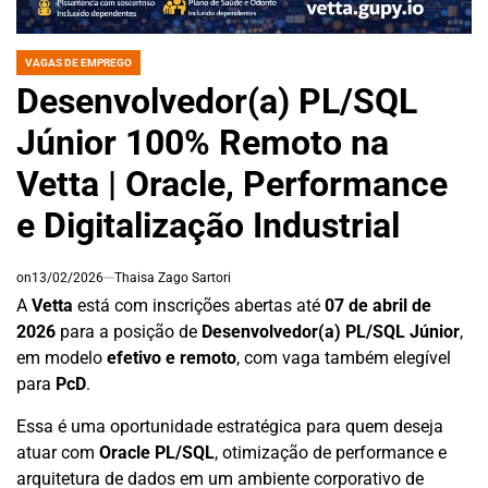
VAGAS DE EMPREGO
POSTED
IN
Desenvolvedor(a) PL/SQL
Júnior 100% Remoto na
Vetta | Oracle, Performance
e Digitalização Industrial
on
13/02/2026
Thaisa Zago Sartori
A
Vetta
está com inscrições abertas até
07 de abril de
2026
para a posição de
Desenvolvedor(a) PL/SQL Júnior
,
em modelo
efetivo e remoto
, com vaga também elegível
para
PcD
.
Essa é uma oportunidade estratégica para quem deseja
atuar com
Oracle PL/SQL
, otimização de performance e
arquitetura de dados em um ambiente corporativo de