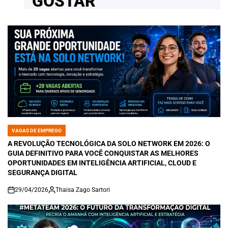
GOSTAR
VAGAS DE EMPREGO
POSTED
IN
A REVOLUÇÃO TECNOLÓGICA DA SOLO NETWORK EM 2026: O
GUIA DEFINITIVO PARA VOCÊ CONQUISTAR AS MELHORES
OPORTUNIDADES EM INTELIGÊNCIA ARTIFICIAL, CLOUD E
SEGURANÇA DIGITAL
29/04/2026
Thaisa Zago Sartori
on