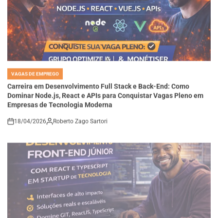
VAGAS DE EMPREGO
POSTED
IN
Carreira em Desenvolvimento Full Stack e Back-End: Como
Dominar Node.js, React e APIs para Conquistar Vagas Pleno em
Empresas de Tecnologia Moderna
18/04/2026
Roberto Zago Sartori
on