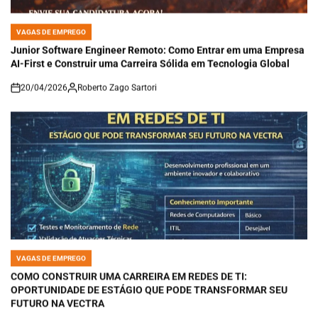
VAGAS DE EMPREGO
POSTED
IN
Junior Software Engineer Remoto: Como Entrar em uma Empresa
AI-First e Construir uma Carreira Sólida em Tecnologia Global
20/04/2026
Roberto Zago Sartori
on
VAGAS DE EMPREGO
POSTED
IN
COMO CONSTRUIR UMA CARREIRA EM REDES DE TI:
OPORTUNIDADE DE ESTÁGIO QUE PODE TRANSFORMAR SEU
FUTURO NA VECTRA