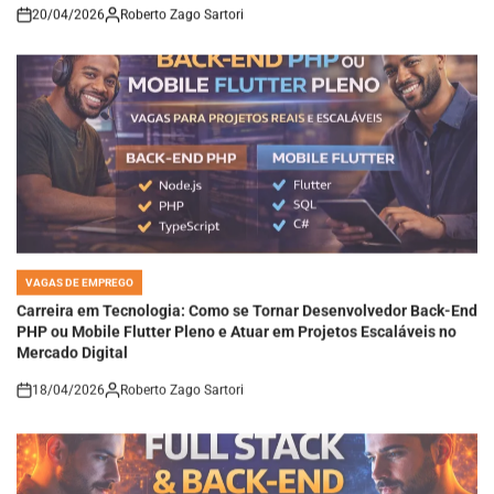
20/04/2026
Roberto Zago Sartori
on
VAGAS DE EMPREGO
POSTED
IN
Carreira em Tecnologia: Como se Tornar Desenvolvedor Back-End
PHP ou Mobile Flutter Pleno e Atuar em Projetos Escaláveis no
Mercado Digital
18/04/2026
Roberto Zago Sartori
on