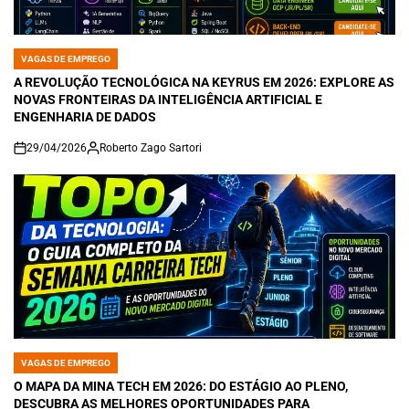
VAGAS DE EMPREGO
POSTED
IN
A REVOLUÇÃO TECNOLÓGICA NA KEYRUS EM 2026: EXPLORE AS
NOVAS FRONTEIRAS DA INTELIGÊNCIA ARTIFICIAL E
ENGENHARIA DE DADOS
29/04/2026
Roberto Zago Sartori
on
VAGAS DE EMPREGO
POSTED
IN
O MAPA DA MINA TECH EM 2026: DO ESTÁGIO AO PLENO,
DESCUBRA AS MELHORES OPORTUNIDADES PARA