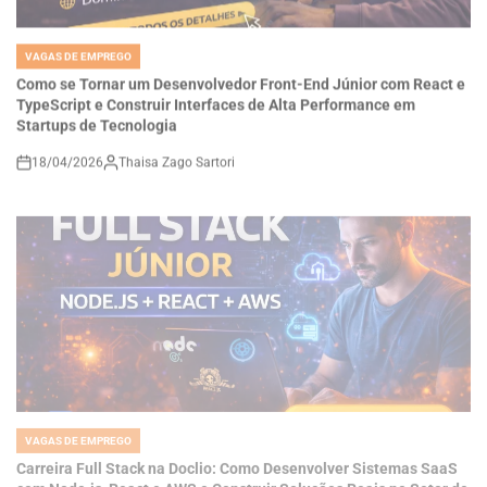
VAGAS DE EMPREGO
POSTED
IN
Como se Tornar um Desenvolvedor Front-End Júnior com React e
TypeScript e Construir Interfaces de Alta Performance em
Startups de Tecnologia
18/04/2026
Thaisa Zago Sartori
on
VAGAS DE EMPREGO
POSTED
IN
Carreira Full Stack na Doclio: Como Desenvolver Sistemas SaaS
com Node.js, React e AWS e Construir Soluções Reais no Setor de
Saúde Digital
18/04/2026
Thaisa Zago Sartori
on