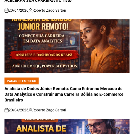
ACELERAR SUA CARREIRA NO ITAÚ
20/04/2026
Roberto Zago Sartori
on
VAGAS DE EMPREGO
POSTED
IN
Analista de Dados Júnior Remoto: Como Entrar no Mercado de
Data Analytics e Construir uma Carreira Sólida no E-commerce
Brasileiro
20/04/2026
Roberto Zago Sartori
on