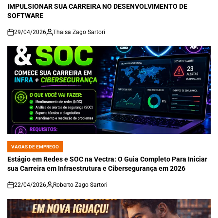
IMPULSIONAR SUA CARREIRA NO DESENVOLVIMENTO DE
SOFTWARE
29/04/2026
Thaisa Zago Sartori
on
VAGAS DE EMPREGO
POSTED
IN
Estágio em Redes e SOC na Vectra: O Guia Completo Para Iniciar
sua Carreira em Infraestrutura e Cibersegurança em 2026
22/04/2026
Roberto Zago Sartori
on