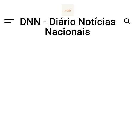
Skip
to
content
DNN - Diário Notícias
Menu
Sear
Nacionais