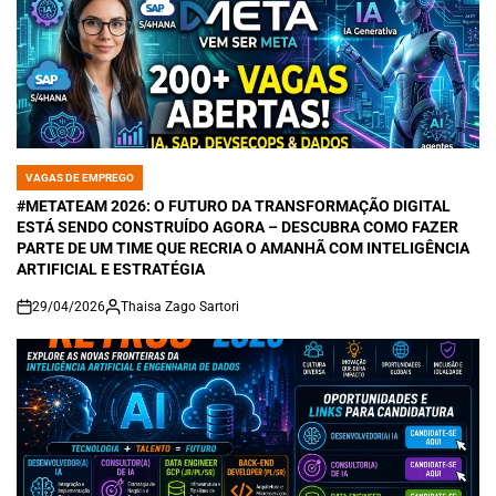
VAGAS DE EMPREGO
POSTED
IN
#METATEAM 2026: O FUTURO DA TRANSFORMAÇÃO DIGITAL
ESTÁ SENDO CONSTRUÍDO AGORA – DESCUBRA COMO FAZER
PARTE DE UM TIME QUE RECRIA O AMANHÃ COM INTELIGÊNCIA
ARTIFICIAL E ESTRATÉGIA
29/04/2026
Thaisa Zago Sartori
on