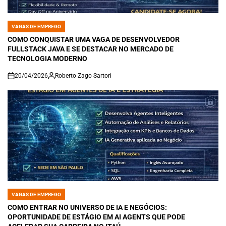
VAGAS DE EMPREGO
POSTED
IN
COMO CONQUISTAR UMA VAGA DE DESENVOLVEDOR
FULLSTACK JAVA E SE DESTACAR NO MERCADO DE
TECNOLOGIA MODERNO
20/04/2026
Roberto Zago Sartori
on
VAGAS DE EMPREGO
POSTED
IN
COMO ENTRAR NO UNIVERSO DE IA E NEGÓCIOS:
OPORTUNIDADE DE ESTÁGIO EM AI AGENTS QUE PODE