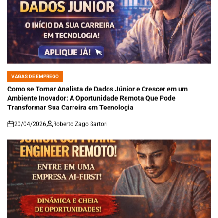
VAGAS DE EMPREGO
POSTED
IN
Como se Tornar Analista de Dados Júnior e Crescer em um
Ambiente Inovador: A Oportunidade Remota Que Pode
Transformar Sua Carreira em Tecnologia
20/04/2026
Roberto Zago Sartori
on