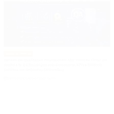
VAGAS DE EMPREGO
POSTED
IN
Carreira em Qualidade e Processos em Alta: Como se Tornar um
Analista de QA Estratégico com Governança, KPIs e Melhoria
Contínua em Ambientes Corporativos
14/04/2026
Roberto Zago Sartori
on
VAGAS DE EMPREGO