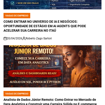
VAGAS DE EMPREGO
POSTED
IN
COMO ENTRAR NO UNIVERSO DE IA E NEGÓCIOS:
OPORTUNIDADE DE ESTÁGIO EM AI AGENTS QUE PODE
ACELERAR SUA CARREIRA NO ITAÚ
20/04/2026
Roberto Zago Sartori
on
VAGAS DE EMPREGO
POSTED
IN
Analista de Dados Júnior Remoto: Como Entrar no Mercado de
Data Analytics e Construir uma Carreira Sólida no E-commerce