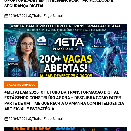
OPORTUNIDADES EM INTELIGÊNCIA ARTIFICIAL, CLOUD E
SEGURANÇA DIGITAL
29/04/2026
Thaisa Zago Sartori
on
VAGAS DE EMPREGO
POSTED
IN
#METATEAM 2026: O FUTURO DA TRANSFORMAÇÃO DIGITAL
ESTÁ SENDO CONSTRUÍDO AGORA – DESCUBRA COMO FAZER
PARTE DE UM TIME QUE RECRIA O AMANHÃ COM INTELIGÊNCIA
ARTIFICIAL E ESTRATÉGIA
29/04/2026
Thaisa Zago Sartori
on