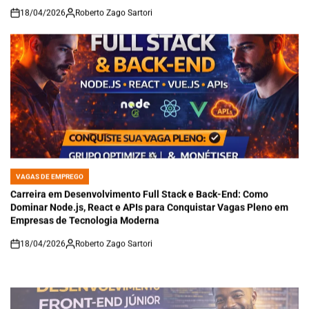
18/04/2026
Roberto Zago Sartori
on
VAGAS DE EMPREGO
POSTED
IN
Carreira em Desenvolvimento Full Stack e Back-End: Como
Dominar Node.js, React e APIs para Conquistar Vagas Pleno em
Empresas de Tecnologia Moderna
18/04/2026
Roberto Zago Sartori
on