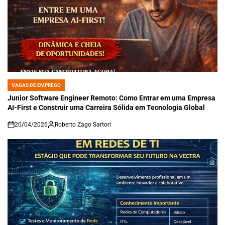
VAGAS DE EMPREGO
POSTED
IN
Junior Software Engineer Remoto: Como Entrar em uma Empresa
AI-First e Construir uma Carreira Sólida em Tecnologia Global
20/04/2026
Roberto Zago Sartori
on