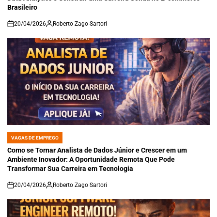
Brasileiro
20/04/2026
Roberto Zago Sartori
on
VAGAS DE EMPREGO
POSTED
IN
Como se Tornar Analista de Dados Júnior e Crescer em um
Ambiente Inovador: A Oportunidade Remota Que Pode
Transformar Sua Carreira em Tecnologia
20/04/2026
Roberto Zago Sartori
on