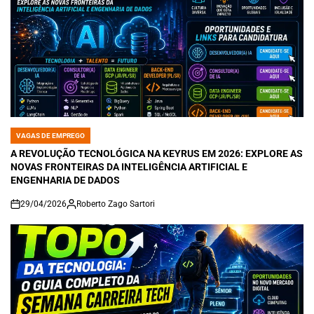
VAGAS DE EMPREGO
POSTED
IN
A REVOLUÇÃO TECNOLÓGICA NA KEYRUS EM 2026: EXPLORE AS
NOVAS FRONTEIRAS DA INTELIGÊNCIA ARTIFICIAL E
ENGENHARIA DE DADOS
29/04/2026
Roberto Zago Sartori
on