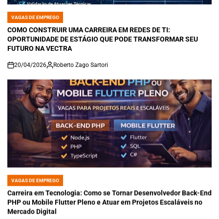
VAGAS DE EMPREGO
POSTED
IN
COMO CONSTRUIR UMA CARREIRA EM REDES DE TI:
OPORTUNIDADE DE ESTÁGIO QUE PODE TRANSFORMAR SEU
FUTURO NA VECTRA
20/04/2026
Roberto Zago Sartori
on
VAGAS DE EMPREGO
POSTED
IN
Carreira em Tecnologia: Como se Tornar Desenvolvedor Back-End
PHP ou Mobile Flutter Pleno e Atuar em Projetos Escaláveis no
Mercado Digital