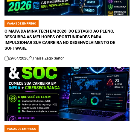
VAGAS DE EMPREGO
POSTED
IN
O MAPA DA MINA TECH EM 2026: DO ESTÁGIO AO PLENO,
DESCUBRA AS MELHORES OPORTUNIDADES PARA
IMPULSIONAR SUA CARREIRA NO DESENVOLVIMENTO DE
SOFTWARE
29/04/2026
Thaisa Zago Sartori
on
VAGAS DE EMPREGO
POSTED