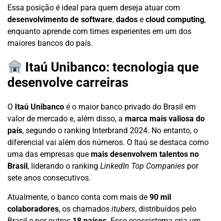
Essa posição é ideal para quem deseja atuar com
desenvolvimento de software
,
dados
e
cloud computing
,
enquanto aprende com times experientes em um dos
maiores bancos do país.
Itaú Unibanco: tecnologia que
desenvolve carreiras
O
Itaú Unibanco
é o maior banco privado do Brasil em
valor de mercado e, além disso, a
marca mais valiosa do
país
, segundo o ranking Interbrand 2024. No entanto, o
diferencial vai além dos números. O Itaú se destaca como
uma das empresas que
mais desenvolvem talentos no
Brasil
, liderando o ranking
LinkedIn Top Companies
por
sete anos consecutivos.
Atualmente, o banco conta com mais de
90 mil
colaboradores
, os chamados
itubers
, distribuídos pelo
Brasil e por outros
18 países
. Esse ecossistema cria um