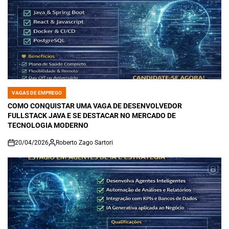
VAGAS DE EMPREGO
POSTED
IN
COMO CONQUISTAR UMA VAGA DE DESENVOLVEDOR
FULLSTACK JAVA E SE DESTACAR NO MERCADO DE
TECNOLOGIA MODERNO
20/04/2026
Roberto Zago Sartori
on