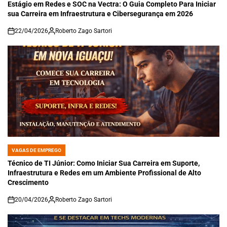
IN
Estágio em Redes e SOC na Vectra: O Guia Completo Para Iniciar
sua Carreira em Infraestrutura e Cibersegurança em 2026
22/04/2026
Roberto Zago Sartori
on
VAGAS DE EMPREGO
POSTED
IN
Técnico de TI Júnior: Como Iniciar Sua Carreira em Suporte,
Infraestrutura e Redes em um Ambiente Profissional de Alto
Crescimento
20/04/2026
Roberto Zago Sartori
on