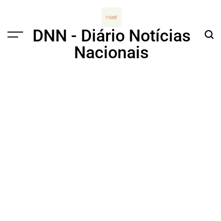
Skip
to
content
DNN - Diário Notícias
Menu
Sear
Nacionais