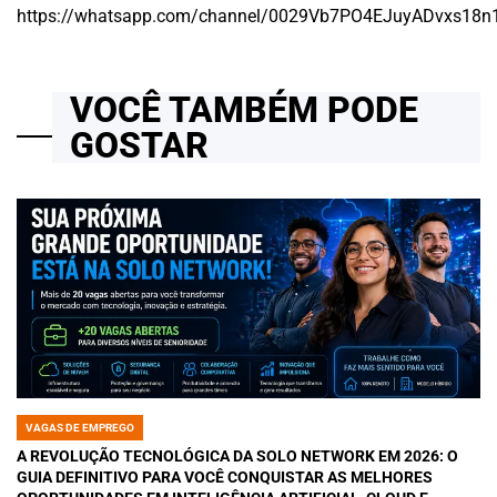
https://whatsapp.com/channel/0029Vb7PO4EJuyADvxs18n
VOCÊ TAMBÉM PODE
GOSTAR
VAGAS DE EMPREGO
POSTED
IN
A REVOLUÇÃO TECNOLÓGICA DA SOLO NETWORK EM 2026: O
GUIA DEFINITIVO PARA VOCÊ CONQUISTAR AS MELHORES