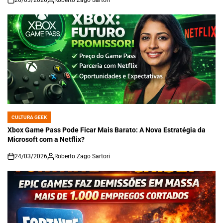
26/03/2026
Roberto Zago Sartori
on
CULTURA GEEK
POSTED
IN
Xbox Game Pass Pode Ficar Mais Barato: A Nova Estratégia da
Microsoft com a Netflix?
24/03/2026
Roberto Zago Sartori
on