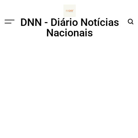
Skip
to
content
DNN - Diário Notícias
Menu
Sear
Nacionais