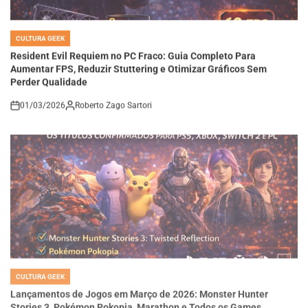
CULTURA GEEK
POSTED
IN
Resident Evil Requiem no PC Fraco: Guia Completo Para
Aumentar FPS, Reduzir Stuttering e Otimizar Gráficos Sem
Perder Qualidade
01/03/2026
Roberto Zago Sartori
on
CULTURA GEEK
POSTED
IN
Lançamentos de Jogos em Março de 2026: Monster Hunter
Stories 3, Pokémon Pokopia, Marathon e Todos os Games
Confirmados para PS5, Xbox, Switch 2 e PC