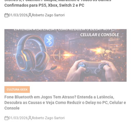
01/03/2026
Roberto Zago Sartori
on
CULTURA GEEK
POSTED
IN
Fone Bluetooth em Jogos Tem Atraso? Entenda a Latência,
Descubra as Causas e Veja Como Reduzir o Delay no PC, Celular e
Console
01/03/2026
Roberto Zago Sartori
on