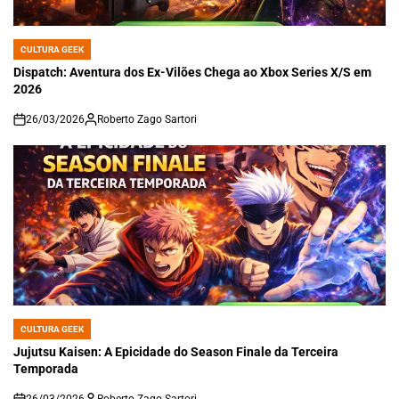
CULTURA GEEK
POSTED
IN
Dispatch: Aventura dos Ex-Vilões Chega ao Xbox Series X/S em
2026
26/03/2026
Roberto Zago Sartori
on
CULTURA GEEK
POSTED
IN
Jujutsu Kaisen: A Epicidade do Season Finale da Terceira
Temporada