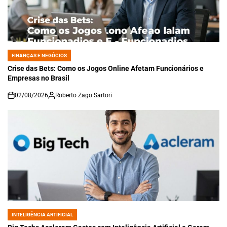
FINANÇAS E NEGÓCIOS
POSTED
IN
Crise das Bets: Como os Jogos Online Afetam Funcionários e
Empresas no Brasil
02/08/2026
Roberto Zago Sartori
on
INTELIGÊNCIA ARTIFICIAL
POSTED
IN