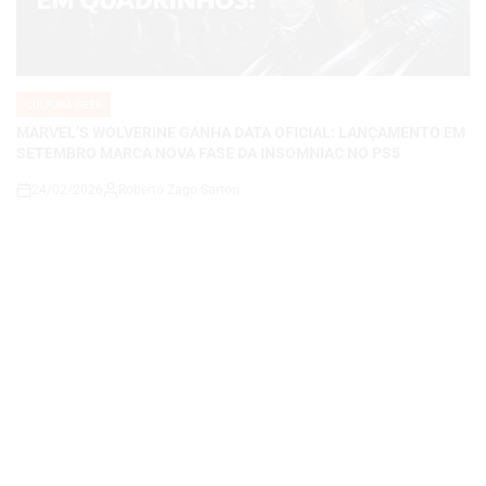
CULTURA GEEK
POSTED
IN
MARVEL’S WOLVERINE GANHA DATA OFICIAL: LANÇAMENTO EM
SETEMBRO MARCA NOVA FASE DA INSOMNIAC NO PS5
24/02/2026
Roberto Zago Sartori
on
CULTURA GEEK
POSTED
IN
CALL OF DUTY E O MODO ZUMBIS: RUMORES, NEGATIVAS DA
ACTIVISION E O FUTURO DA FRANQUIA NO NOVO XBOX
24/02/2026
Roberto Zago Sartori
on