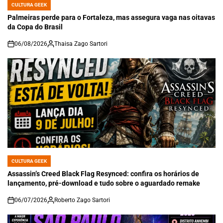
CULTURA GEEK
POSTED
IN
Palmeiras perde para o Fortaleza, mas assegura vaga nas oitavas
da Copa do Brasil
06/08/2026
Thaisa Zago Sartori
on
CULTURA GEEK
POSTED
IN
Assassin’s Creed Black Flag Resynced: confira os horários de
lançamento, pré-download e tudo sobre o aguardado remake
06/07/2026
Roberto Zago Sartori
on