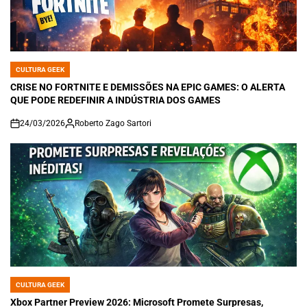
CULTURA GEEK
POSTED
IN
CRISE NO FORTNITE E DEMISSÕES NA EPIC GAMES: O ALERTA
QUE PODE REDEFINIR A INDÚSTRIA DOS GAMES
24/03/2026
Roberto Zago Sartori
on
CULTURA GEEK
POSTED
IN
Xbox Partner Preview 2026: Microsoft Promete Surpresas,