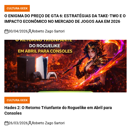
CULTURA GEEK
POSTED
IN
O ENIGMA DO PREÇO DE GTA 6: ESTRATÉGIAS DA TAKE-TWO E O
IMPACTO ECONÔMICO NO MERCADO DE JOGOS AAA EM 2026
30/04/2026
Roberto Zago Sartori
on
CULTURA GEEK
POSTED
IN
Hades 2: O Retorno Triunfante do Roguelike em Abril para
Consoles
26/03/2026
Roberto Zago Sartori
on