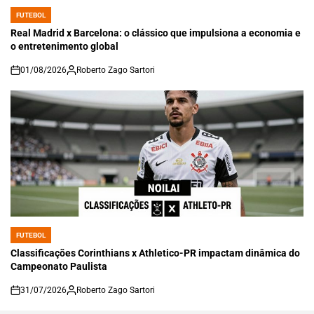
FUTEBOL
POSTED
IN
Real Madrid x Barcelona: o clássico que impulsiona a economia e
o entretenimento global
01/08/2026
Roberto Zago Sartori
on
FUTEBOL
POSTED
IN
Classificações Corinthians x Athletico-PR impactam dinâmica do
Campeonato Paulista
31/07/2026
Roberto Zago Sartori
on