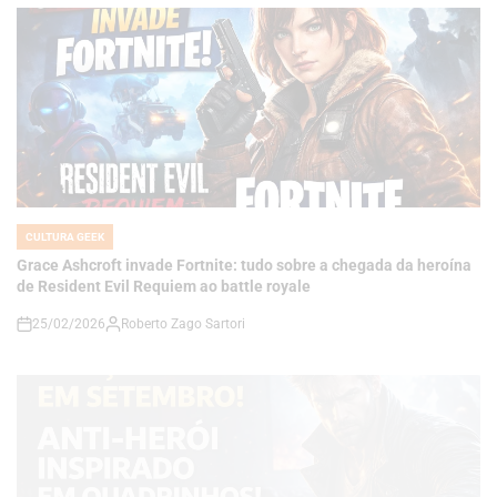
CULTURA GEEK
POSTED
IN
Grace Ashcroft invade Fortnite: tudo sobre a chegada da heroína
de Resident Evil Requiem ao battle royale
25/02/2026
Roberto Zago Sartori
on