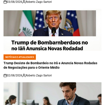
03/08/2026
Roberto Zago Sartori
on
NOTÍCIAS E ATUALIZADES
POSTED
IN
Trump Desiste de Bombardeio no Irã e Anuncia Novas Rodadas
de Negociações para o Oriente Médio
02/08/2026
Roberto Zago Sartori
on