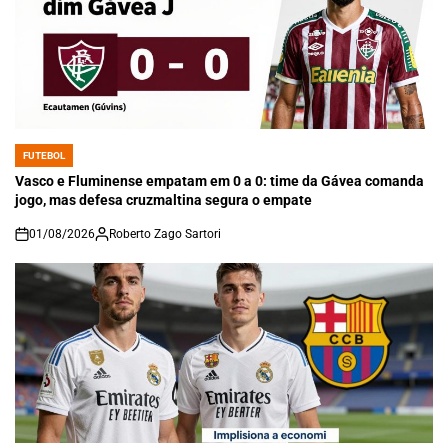
FUTEBOL
POSTED
IN
Vasco e Fluminense empatam em 0 a 0: time da Gávea comanda
jogo, mas defesa cruzmaltina segura o empate
01/08/2026
Roberto Zago Sartori
on