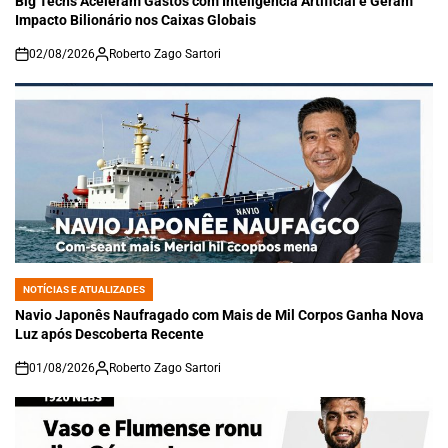
Big Techs Aceleram Gastos com Inteligência Artificial e Geram
Impacto Bilionário nos Caixas Globais
02/08/2026
Roberto Zago Sartori
on
NOTÍCIAS E ATUALIZADES
POSTED
IN
Navio Japonês Naufragado com Mais de Mil Corpos Ganha Nova
Luz após Descoberta Recente
01/08/2026
Roberto Zago Sartori
on