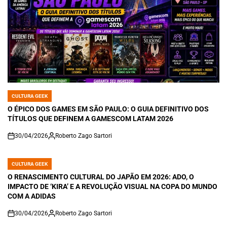
CULTURA GEEK
POSTED
IN
O ÉPICO DOS GAMES EM SÃO PAULO: O GUIA DEFINITIVO DOS
TÍTULOS QUE DEFINEM A GAMESCOM LATAM 2026
30/04/2026
Roberto Zago Sartori
on
CULTURA GEEK
POSTED
IN
O RENASCIMENTO CULTURAL DO JAPÃO EM 2026: ADO, O
IMPACTO DE ‘KIRA’ E A REVOLUÇÃO VISUAL NA COPA DO MUNDO
COM A ADIDAS
30/04/2026
Roberto Zago Sartori
on