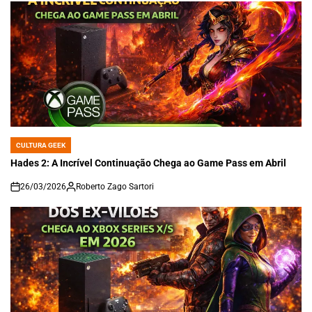
CULTURA GEEK
POSTED
IN
Hades 2: A Incrível Continuação Chega ao Game Pass em Abril
26/03/2026
Roberto Zago Sartori
on