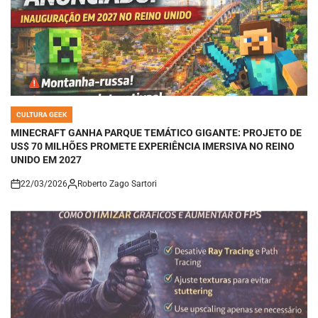
CULTURA GEEK
POSTED
IN
MINECRAFT GANHA PARQUE TEMÁTICO GIGANTE: PROJETO DE
US$ 70 MILHÕES PROMETE EXPERIÊNCIA IMERSIVA NO REINO
UNIDO EM 2027
22/03/2026
Roberto Zago Sartori
on