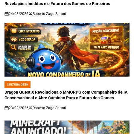
Revelações Inéditas e o Futuro dos Games de Parceiros
24/03/2026
Roberto Zago Sartori
on
CULTURA GEEK
POSTED
IN
Dragon Quest X Revoluciona o MMORPG com Companheiro de IA
Conversacional e Abre Caminho Para o Futuro dos Games
23/03/2026
Roberto Zago Sartori
on