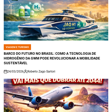
VIAGEM E TURISMO
POSTED
IN
BARCO DO FUTURO NO BRASIL: COMO A TECNOLOGIA DE
HIDROGÊNIO DA GWM PODE REVOLUCIONAR A MOBILIDADE
SUSTENTÁVEL
24/03/2026
Roberto Zago Sartori
on