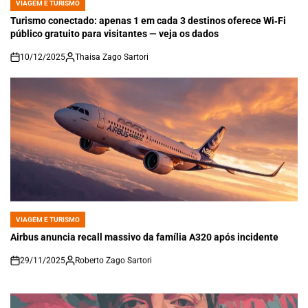
VIAGEM E TURISMO
POSTED
IN
Turismo conectado: apenas 1 em cada 3 destinos oferece Wi‑Fi
público gratuito para visitantes — veja os dados
10/12/2025
Thaisa Zago Sartori
on
VIAGEM E TURISMO
POSTED
IN
Airbus anuncia recall massivo da família A320 após incidente
29/11/2025
Roberto Zago Sartori
on