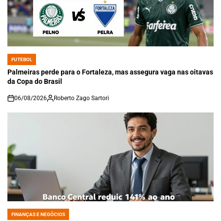
FUTEBOL
POSTED
IN
Palmeiras perde para o Fortaleza, mas assegura vaga nas oitavas
da Copa do Brasil
06/08/2026
Roberto Zago Sartori
on
FINANÇAS E NEGÓCIOS
POSTED