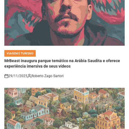
VIAGEM E TURISMO
POSTED
IN
MrBeast inaugura parque temático na Arábia Saudita e oferece
experiência imersiva de seus vídeos
29/11/2025
Roberto Zago Sartori
on