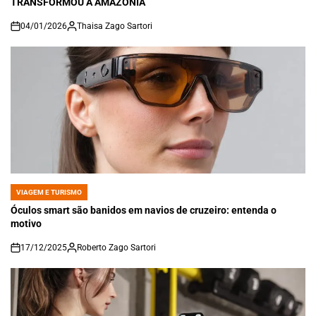
TRANSFORMOU A AMAZÔNIA
04/01/2026
Thaisa Zago Sartori
on
VIAGEM E TURISMO
POSTED
IN
Óculos smart são banidos em navios de cruzeiro: entenda o
motivo
17/12/2025
Roberto Zago Sartori
on