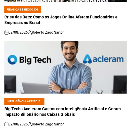
FINANÇAS E NEGÓCIOS
POSTED
IN
Crise das Bets: Como os Jogos Online Afetam Funcionários e
Empresas no Brasil
02/08/2026
Roberto Zago Sartori
on
INTELIGÊNCIA ARTIFICIAL
POSTED
IN
Big Techs Aceleram Gastos com Inteligência Artificial e Geram
Impacto Bilionário nos Caixas Globais
02/08/2026
Roberto Zago Sartori
on