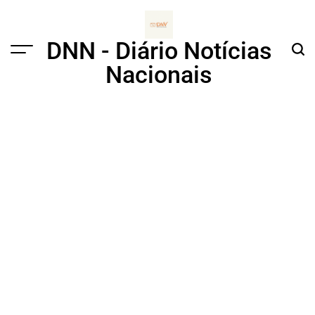
Skip
to
content
DNN - Diário Notícias
Menu
Sear
Nacionais