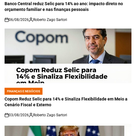
IN
Banco Central reduz Selic para 14% ao ano: impacto direto no
orçamento familiar e nas finanças pessoais
06/08/2026
Roberto Zago Sartori
on
FINANÇAS E NEGÓCIOS
POSTED
IN
Copom Reduz Selic para 14% e Sinaliza Flexibilidade em Meio a
Cenário Fiscal e Externo
03/08/2026
Roberto Zago Sartori
on