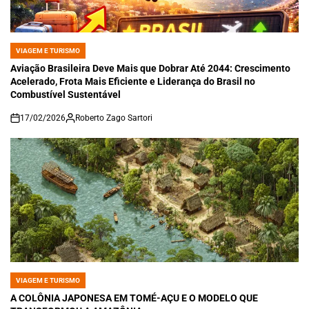
VIAGEM E TURISMO
POSTED
IN
Aviação Brasileira Deve Mais que Dobrar Até 2044: Crescimento
Acelerado, Frota Mais Eficiente e Liderança do Brasil no
Combustível Sustentável
17/02/2026
Roberto Zago Sartori
on
VIAGEM E TURISMO
POSTED
IN
A COLÔNIA JAPONESA EM TOMÉ-AÇU E O MODELO QUE