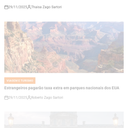
VIAGEM E TURISMO
POSTED
IN
Estrangeiros pagarão taxa extra em parques nacionais dos EUA
29/11/2025
Roberto Zago Sartori
on