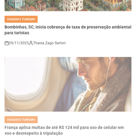
VIAGEM E TURISMO
POSTED
IN
Bombinhas, SC, inicia cobrança de taxa de preservação ambiental
para turistas
29/11/2025
Thaisa Zago Sartori
on
VIAGEM E TURISMO
POSTED
IN
França aplica multas de até R$ 124 mil para uso de celular em
voo e desrespeito à tripulação
29/11/2025
Thaisa Zago Sartori
on