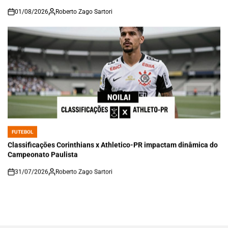
01/08/2026
Roberto Zago Sartori
on
FUTEBOL
POSTED
IN
Classificações Corinthians x Athletico-PR impactam dinâmica do
Campeonato Paulista
31/07/2026
Roberto Zago Sartori
on