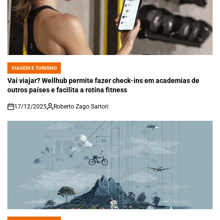
VIAGEM E TURISMO
POSTED
IN
Vai viajar? Wellhub permite fazer check-ins em academias de
outros países e facilita a rotina fitness
17/12/2025
Roberto Zago Sartori
on