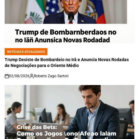
NOTÍCIAS E ATUALIZADES
POSTED
IN
Trump Desiste de Bombardeio no Irã e Anuncia Novas Rodadas
de Negociações para o Oriente Médio
02/08/2026
Roberto Zago Sartori
on