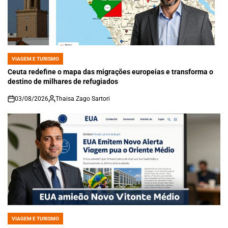
VIAGEM E TURISMO
POSTED
IN
Ceuta redefine o mapa das migrações europeias e transforma o
destino de milhares de refugiados
03/08/2026
Thaisa Zago Sartori
on
VIAGEM E TURISMO
POSTED