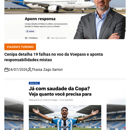
VIAGEM E TURISMO
POSTED
IN
Cenipa detalha 19 falhas no voo da Voepass e aponta
responsabilidades mistas
24/07/2026
Thaisa Zago Sartori
on