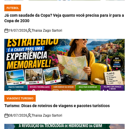
FUTEBOL
POSTED
IN
Já com saudade da Copa? Veja quanto você precisa para ir para a
Copa de 2030
19/07/2026
Thaisa Zago Sartori
on
VIAGEM E TURISMO
POSTED
IN
Turismo: Dicas de roteiros de viagens e pacotes turísticos
08/07/2026
Thaisa Zago Sartori
on