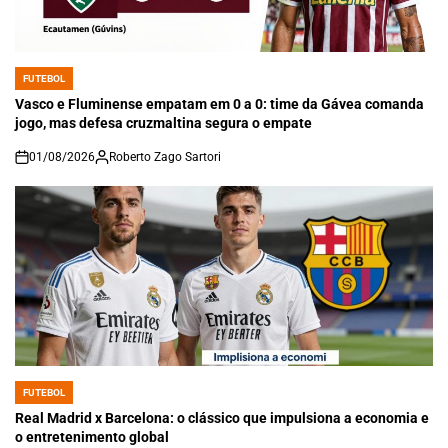
FUTEBOL
POSTED
IN
Vasco e Fluminense empatam em 0 a 0: time da Gávea comanda
jogo, mas defesa cruzmaltina segura o empate
01/08/2026
Roberto Zago Sartori
on
FUTEBOL
POSTED
IN
Real Madrid x Barcelona: o clássico que impulsiona a economia e
o entretenimento global