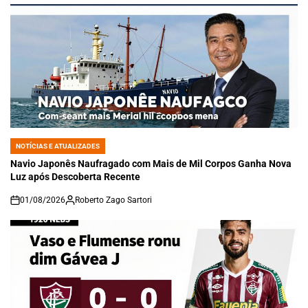
NOTÍCIAS E ATUALIZADES
POSTED
IN
Navio Japonês Naufragado com Mais de Mil Corpos Ganha Nova
Luz após Descoberta Recente
01/08/2026
Roberto Zago Sartori
on