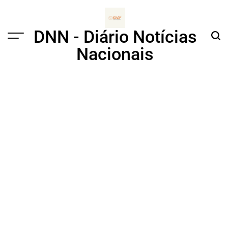
Skip
to
content
DNN - Diário Notícias
Menu
Sear
Nacionais