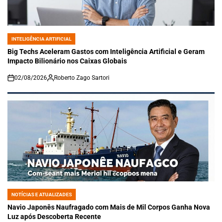
INTELIGÊNCIA ARTIFICIAL
POSTED
IN
Big Techs Aceleram Gastos com Inteligência Artificial e Geram
Impacto Bilionário nos Caixas Globais
02/08/2026
Roberto Zago Sartori
on
NOTÍCIAS E ATUALIZADES
POSTED
IN
Navio Japonês Naufragado com Mais de Mil Corpos Ganha Nova
Luz após Descoberta Recente