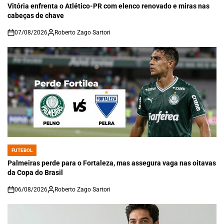
IN
Vitória enfrenta o Atlético-PR com elenco renovado e miras nas
cabeças de chave
07/08/2026
Roberto Zago Sartori
on
FUTEBOL
POSTED
IN
Palmeiras perde para o Fortaleza, mas assegura vaga nas oitavas
da Copa do Brasil
06/08/2026
Roberto Zago Sartori
on