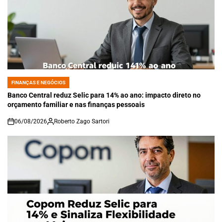
FINANÇAS E NEGÓCIOS
POSTED
IN
Banco Central reduz Selic para 14% ao ano: impacto direto no
orçamento familiar e nas finanças pessoais
06/08/2026
Roberto Zago Sartori
on