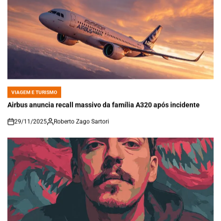
VIAGEM E TURISMO
POSTED
IN
Airbus anuncia recall massivo da família A320 após incidente
29/11/2025
Roberto Zago Sartori
on