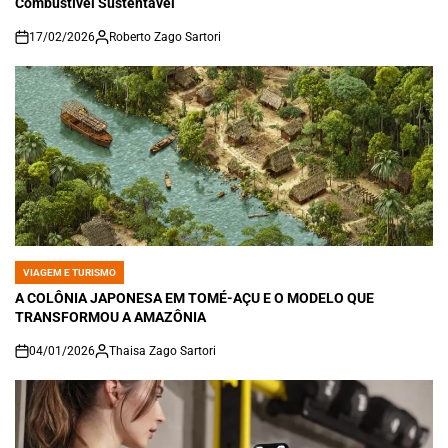
Combustível Sustentável
17/02/2026
Roberto Zago Sartori
on
VIAGEM E TURISMO
POSTED
IN
A COLÔNIA JAPONESA EM TOMÉ-AÇU E O MODELO QUE
TRANSFORMOU A AMAZÔNIA
04/01/2026
Thaisa Zago Sartori
on