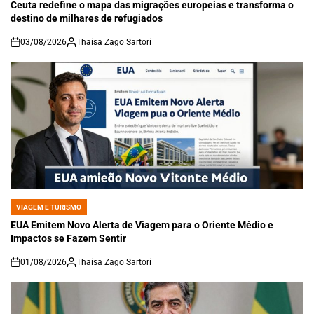
IN
Ceuta redefine o mapa das migrações europeias e transforma o
destino de milhares de refugiados
03/08/2026
Thaisa Zago Sartori
on
VIAGEM E TURISMO
POSTED
IN
EUA Emitem Novo Alerta de Viagem para o Oriente Médio e
Impactos se Fazem Sentir
01/08/2026
Thaisa Zago Sartori
on