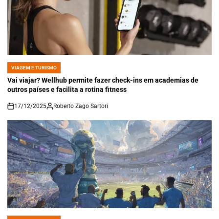
VIAGEM E TURISMO
POSTED
IN
Vai viajar? Wellhub permite fazer check-ins em academias de
outros países e facilita a rotina fitness
17/12/2025
Roberto Zago Sartori
on