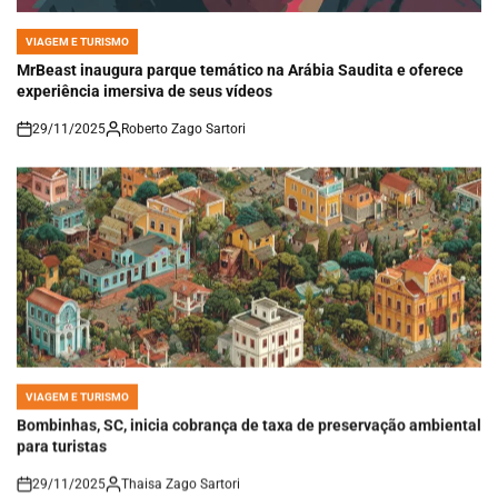
VIAGEM E TURISMO
POSTED
IN
MrBeast inaugura parque temático na Arábia Saudita e oferece
experiência imersiva de seus vídeos
29/11/2025
Roberto Zago Sartori
on
VIAGEM E TURISMO
POSTED
IN
Bombinhas, SC, inicia cobrança de taxa de preservação ambiental
para turistas
29/11/2025
Thaisa Zago Sartori
on