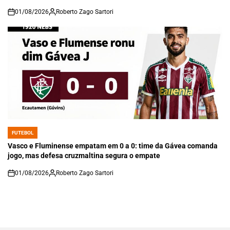
01/08/2026
Roberto Zago Sartori
on
FUTEBOL
POSTED
IN
Vasco e Fluminense empatam em 0 a 0: time da Gávea comanda
jogo, mas defesa cruzmaltina segura o empate
01/08/2026
Roberto Zago Sartori
on