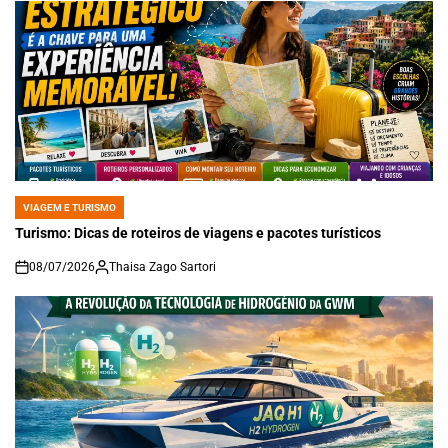
VIAGEM E TURISMO
POSTED
IN
Turismo: Dicas de roteiros de viagens e pacotes turísticos
08/07/2026
Thaisa Zago Sartori
on