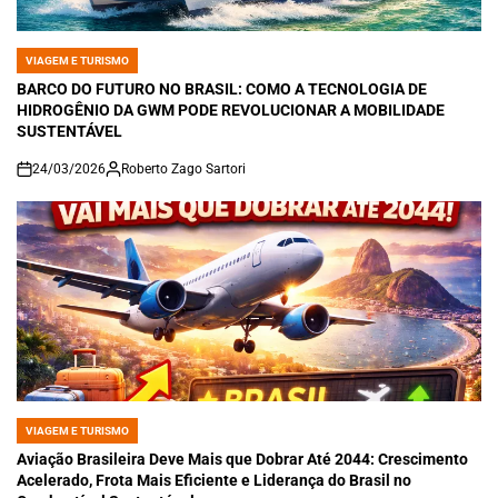
VIAGEM E TURISMO
POSTED
IN
BARCO DO FUTURO NO BRASIL: COMO A TECNOLOGIA DE
HIDROGÊNIO DA GWM PODE REVOLUCIONAR A MOBILIDADE
SUSTENTÁVEL
24/03/2026
Roberto Zago Sartori
on
VIAGEM E TURISMO
POSTED
IN
Aviação Brasileira Deve Mais que Dobrar Até 2044: Crescimento
Acelerado, Frota Mais Eficiente e Liderança do Brasil no