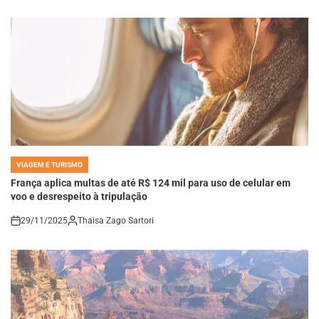
VIAGEM E TURISMO
POSTED
IN
França aplica multas de até R$ 124 mil para uso de celular em
voo e desrespeito à tripulação
29/11/2025
Thaisa Zago Sartori
on