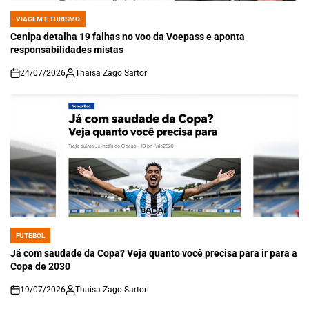
VIAGEM E TURISMO
POSTED
IN
Cenipa detalha 19 falhas no voo da Voepass e aponta
responsabilidades mistas
24/07/2026
Thaisa Zago Sartori
on
FUTEBOL
POSTED
IN
Já com saudade da Copa? Veja quanto você precisa para ir para a
Copa de 2030
19/07/2026
Thaisa Zago Sartori
on