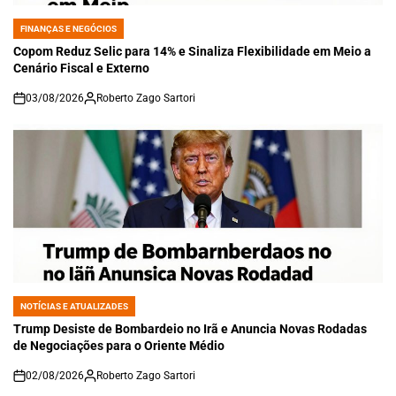
FINANÇAS E NEGÓCIOS
POSTED
IN
Copom Reduz Selic para 14% e Sinaliza Flexibilidade em Meio a
Cenário Fiscal e Externo
03/08/2026
Roberto Zago Sartori
on
NOTÍCIAS E ATUALIZADES
POSTED
IN
Trump Desiste de Bombardeio no Irã e Anuncia Novas Rodadas
de Negociações para o Oriente Médio
02/08/2026
Roberto Zago Sartori
on