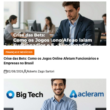
FINANÇAS E NEGÓCIOS
POSTED
IN
Crise das Bets: Como os Jogos Online Afetam Funcionários e
Empresas no Brasil
02/08/2026
Roberto Zago Sartori
on