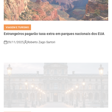
VIAGEM E TURISMO
POSTED
IN
Estrangeiros pagarão taxa extra em parques nacionais dos EUA
29/11/2025
Roberto Zago Sartori
on
VIAGEM E TURISMO
POSTED
IN
Louvre anuncia aumento no preço de ingressos para visitantes
não europeus