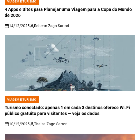
VIAGEM E TURISMO
POSTED
IN
4 Apps e Sites para Planejar uma Viagem para a Copa do Mundo
de 2026
14/12/2025
Roberto Zago Sartori
on
VIAGEM E TURISMO
POSTED
IN
Turismo conectado: apenas 1 em cada 3 destinos oferece Wi‑Fi
público gratuito para visitantes — veja os dados
10/12/2025
Thaisa Zago Sartori
on