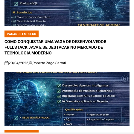
VAGAS DE EMPREGO
POSTED
IN
COMO CONQUISTAR UMA VAGA DE DESENVOLVEDOR
FULLSTACK JAVA E SE DESTACAR NO MERCADO DE
TECNOLOGIA MODERNO
20/04/2026
Roberto Zago Sartori
on
VAGAS DE EMPREGO