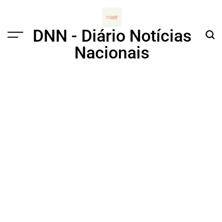
Skip
to
content
DNN - Diário Notícias
Menu
Sear
Nacionais