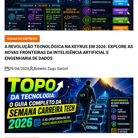
VAGAS DE EMPREGO
POSTED
IN
A REVOLUÇÃO TECNOLÓGICA NA KEYRUS EM 2026: EXPLORE AS
NOVAS FRONTEIRAS DA INTELIGÊNCIA ARTIFICIAL E
ENGENHARIA DE DADOS
29/04/2026
Roberto Zago Sartori
on