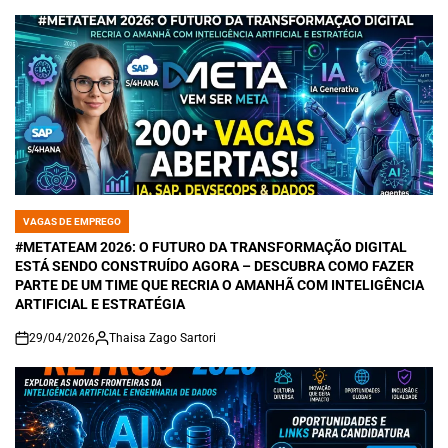
VAGAS DE EMPREGO
POSTED
IN
#METATEAM 2026: O FUTURO DA TRANSFORMAÇÃO DIGITAL
ESTÁ SENDO CONSTRUÍDO AGORA – DESCUBRA COMO FAZER
PARTE DE UM TIME QUE RECRIA O AMANHÃ COM INTELIGÊNCIA
ARTIFICIAL E ESTRATÉGIA
29/04/2026
Thaisa Zago Sartori
on