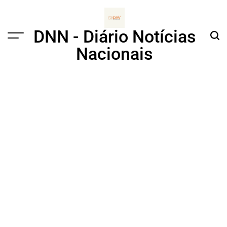
Skip
to
content
DNN - Diário Notícias
Menu
Sear
Nacionais