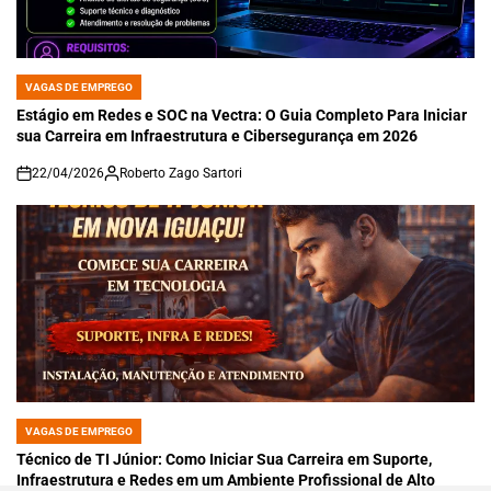
VAGAS DE EMPREGO
POSTED
IN
Estágio em Redes e SOC na Vectra: O Guia Completo Para Iniciar
sua Carreira em Infraestrutura e Cibersegurança em 2026
22/04/2026
Roberto Zago Sartori
on
VAGAS DE EMPREGO
POSTED
IN
Técnico de TI Júnior: Como Iniciar Sua Carreira em Suporte,
Infraestrutura e Redes em um Ambiente Profissional de Alto