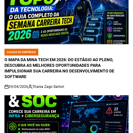
VAGAS DE EMPREGO
POSTED
IN
O MAPA DA MINA TECH EM 2026: DO ESTÁGIO AO PLENO,
DESCUBRA AS MELHORES OPORTUNIDADES PARA
IMPULSIONAR SUA CARREIRA NO DESENVOLVIMENTO DE
SOFTWARE
29/04/2026
Thaisa Zago Sartori
on