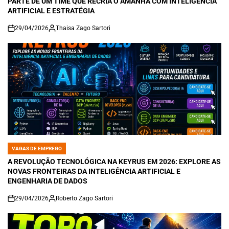
PARTE DE UM TIME QUE RECRIA O AMANHÃ COM INTELIGÊNCIA
ARTIFICIAL E ESTRATÉGIA
29/04/2026
Thaisa Zago Sartori
on
VAGAS DE EMPREGO
POSTED
IN
A REVOLUÇÃO TECNOLÓGICA NA KEYRUS EM 2026: EXPLORE AS
NOVAS FRONTEIRAS DA INTELIGÊNCIA ARTIFICIAL E
ENGENHARIA DE DADOS
29/04/2026
Roberto Zago Sartori
on