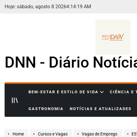
Skip
Hoje: sábado, agosto 8 2026
4
:
14
:
21
AM
to
content
DNN - Diário Notíc
BEM-ESTAR E ESTILO DE VIDA
CIÊNCIA E
GASTRONOMIA
NOTÍCIAS E ATUALIZADES
Home
Cursos e Vagas
Vagas de Emprego
ESTÁ