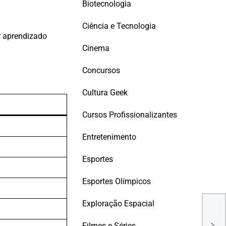
Biotecnologia
Ciência e Tecnologia
r aprendizado
Cinema
Concursos
Cultura Geek
Cursos Profissionalizantes
Entretenimento
Esportes
Esportes Olímpicos
Técn
Exploração Espacial
Glo
no R
Filmes e Séries