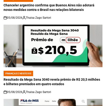
POSTED
IN
Chanceler argentino confirma que Buenos Aires não adotará
novas medidas contra o Brasil nas relações bilaterais
05/08/2026
Thaisa Zago Sartori
on
FINANÇAS E NEGÓCIOS
POSTED
IN
Resultado da Mega Sena 3040 revela prêmio de R$ 20,5 milhões
e bilhetes premiados em quatro estados
05/08/2026
Thaisa Zago Sartori
on