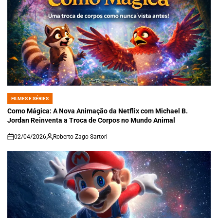
FILMES E SÉRIES
POSTED
IN
Como Mágica: A Nova Animação da Netflix com Michael B.
Jordan Reinventa a Troca de Corpos no Mundo Animal
02/04/2026
Roberto Zago Sartori
on