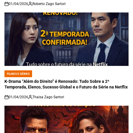
01/04/2026
Roberto Zago Sartori
on
FILMES E SÉRIES
POSTED
IN
K-Drama “Além do Direito” é Renovado: Tudo Sobre a 2ª
Temporada, Elenco, Sucesso Global e o Futuro da Série na Netflix
01/04/2026
Thaisa Zago Sartori
on