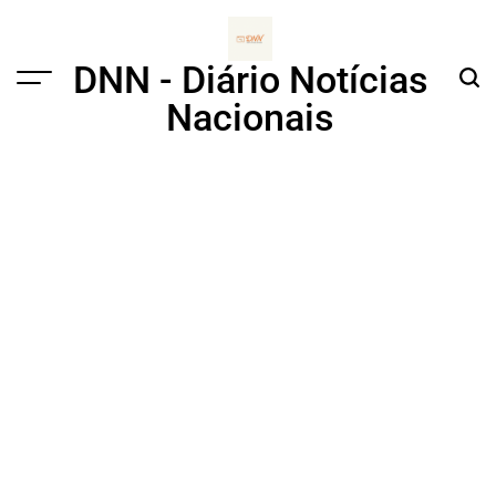
Skip
to
content
DNN - Diário Notícias
Menu
Sear
Nacionais