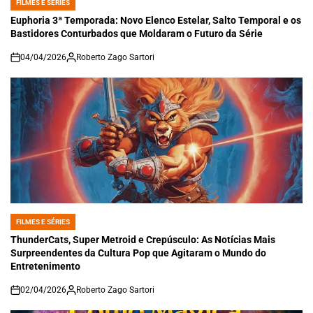
FILMES E SÉRIES
POSTED
IN
Euphoria 3ª Temporada: Novo Elenco Estelar, Salto Temporal e os
Bastidores Conturbados que Moldaram o Futuro da Série
04/04/2026
Roberto Zago Sartori
on
FILMES E SÉRIES
POSTED
IN
ThunderCats, Super Metroid e Crepúsculo: As Notícias Mais
Surpreendentes da Cultura Pop que Agitaram o Mundo do
Entretenimento
02/04/2026
Roberto Zago Sartori
on