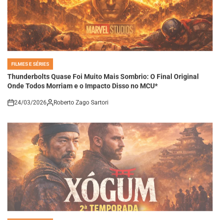
FILMES E SÉRIES
POSTED
IN
Thunderbolts Quase Foi Muito Mais Sombrio: O Final Original
Onde Todos Morriam e o Impacto Disso no MCU*
24/03/2026
Roberto Zago Sartori
on
FILMES E SÉRIES
POSTED
IN