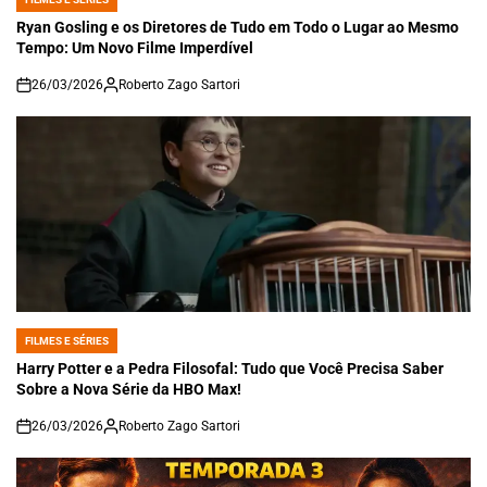
POSTED
IN
Ryan Gosling e os Diretores de Tudo em Todo o Lugar ao Mesmo
Tempo: Um Novo Filme Imperdível
26/03/2026
Roberto Zago Sartori
on
FILMES E SÉRIES
POSTED
IN
Harry Potter e a Pedra Filosofal: Tudo que Você Precisa Saber
Sobre a Nova Série da HBO Max!
26/03/2026
Roberto Zago Sartori
on