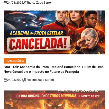
24/03/2026
Thaisa Zago Sartori
on
FILMES E SÉRIES
POSTED
IN
Star Trek: Academia da Frota Estelar é Cancelada: O Fim de Uma
Nova Geração e o Impacto no Futuro da Franquia
24/03/2026
Roberto Zago Sartori
on