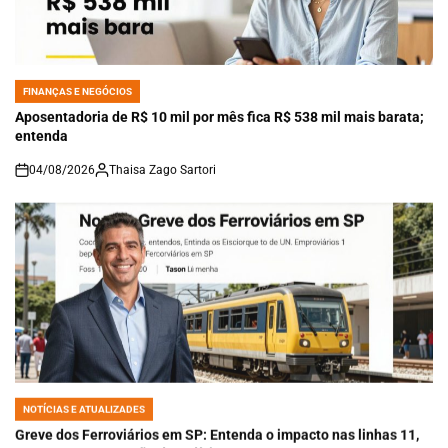
FINANÇAS E NEGÓCIOS
POSTED
IN
Aposentadoria de R$ 10 mil por mês fica R$ 538 mil mais barata;
entenda
04/08/2026
Thaisa Zago Sartori
on
NOTÍCIAS E ATUALIZADES
POSTED
IN
Greve dos Ferroviários em SP: Entenda o impacto nas linhas 11,
12 e 13 e a suspensão do rodízio