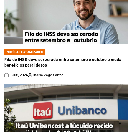
NOTÍCIAS E ATUALIZADES
POSTED
IN
Fila do INSS deve ser zerada entre setembro e outubro e muda
benefícios para idosos
05/08/2026
Thaisa Zago Sartori
on