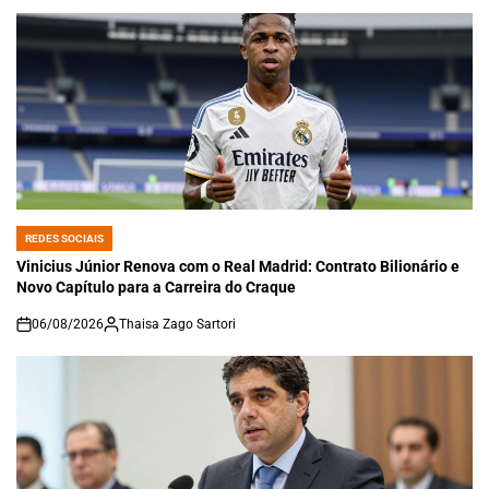
REDES SOCIAIS
POSTED
IN
Vinicius Júnior Renova com o Real Madrid: Contrato Bilionário e
Novo Capítulo para a Carreira do Craque
06/08/2026
Thaisa Zago Sartori
on