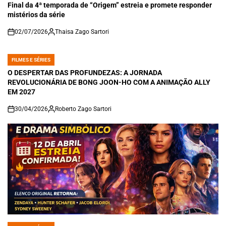
IN
Final da 4ª temporada de “Origem” estreia e promete responder
mistérios da série
02/07/2026
Thaisa Zago Sartori
on
FILMES E SÉRIES
POSTED
IN
O DESPERTAR DAS PROFUNDEZAS: A JORNADA
REVOLUCIONÁRIA DE BONG JOON-HO COM A ANIMAÇÃO ALLY
EM 2027
30/04/2026
Roberto Zago Sartori
on