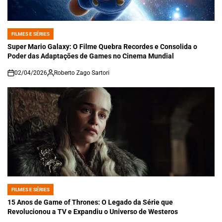
FILMES E SÉRIES
POSTED
IN
Super Mario Galaxy: O Filme Quebra Recordes e Consolida o
Poder das Adaptações de Games no Cinema Mundial
02/04/2026
Roberto Zago Sartori
on
FILMES E SÉRIES
POSTED
IN
15 Anos de Game of Thrones: O Legado da Série que
Revolucionou a TV e Expandiu o Universo de Westeros