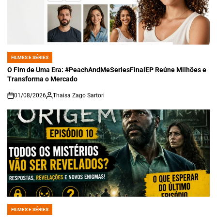
FILMES E SÉRIES
POSTED
IN
O Fim de Uma Era: #PeachAndMeSeriesFinalEP Reúne Milhões e
Transforma o Mercado
01/08/2026
Thaisa Zago Sartori
on
FILMES E SÉRIES
POSTED