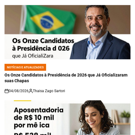
NOTÍCIAS E ATUALIZADES
POSTED
IN
Os Onze Candidatos à Presidência de 2026 que Já Oficializaram
suas Chapas
04/08/2026
Thaisa Zago Sartori
on