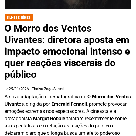
FILMES E SÉRIES
POSTED
IN
O Morro dos Ventos
Uivantes: diretora aposta em
impacto emocional intenso e
quer reações viscerais do
público
on
25/01/2026
Thaisa Zago Sartori
A nova adaptação cinematográfica de
O Morro dos Ventos
Uivantes
, dirigida por
Emerald Fennell
, promete provocar
emoções extremas nos espectadores. A cineasta e a
protagonista
Margot Robbie
falaram recentemente sobre
as expectativas em relação às reações do público e
deixaram claro que o longa busca um efeito poderoso —