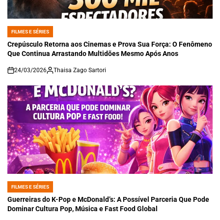
FILMES E SÉRIES
POSTED
IN
Crepúsculo Retorna aos Cinemas e Prova Sua Força: O Fenômeno
Que Continua Arrastando Multidões Mesmo Após Anos
24/03/2026
Thaisa Zago Sartori
on
FILMES E SÉRIES
POSTED
IN
Guerreiras do K-Pop e McDonald’s: A Possível Parceria Que Pode
Dominar Cultura Pop, Música e Fast Food Global