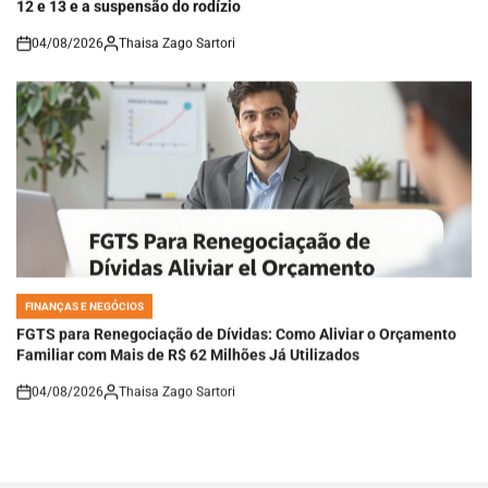
04/08/2026
Thaisa Zago Sartori
on
FINANÇAS E NEGÓCIOS
POSTED
IN
FGTS para Renegociação de Dívidas: Como Aliviar o Orçamento
Familiar com Mais de R$ 62 Milhões Já Utilizados
04/08/2026
Thaisa Zago Sartori
on