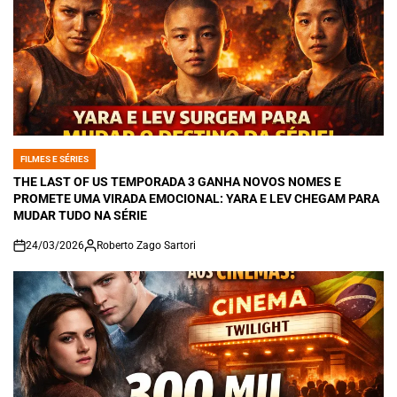
FILMES E SÉRIES
POSTED
IN
THE LAST OF US TEMPORADA 3 GANHA NOVOS NOMES E
PROMETE UMA VIRADA EMOCIONAL: YARA E LEV CHEGAM PARA
MUDAR TUDO NA SÉRIE
24/03/2026
Roberto Zago Sartori
on