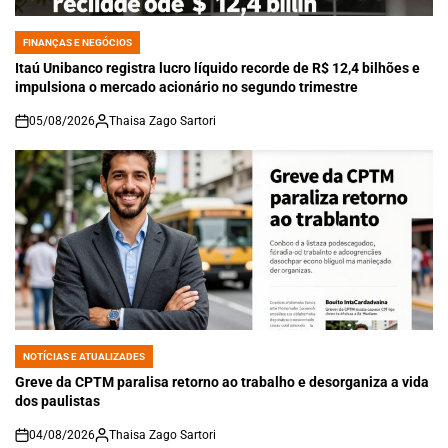
FINANÇAS E NEGÓCIOS
POSTED
IN
Itaú Unibanco registra lucro líquido recorde de R$ 12,4 bilhões e
impulsiona o mercado acionário no segundo trimestre
05/08/2026
Thaisa Zago Sartori
on
NOTÍCIAS E ATUALIZADES
POSTED
IN
Greve da CPTM paralisa retorno ao trabalho e desorganiza a vida
dos paulistas
04/08/2026
Thaisa Zago Sartori
on