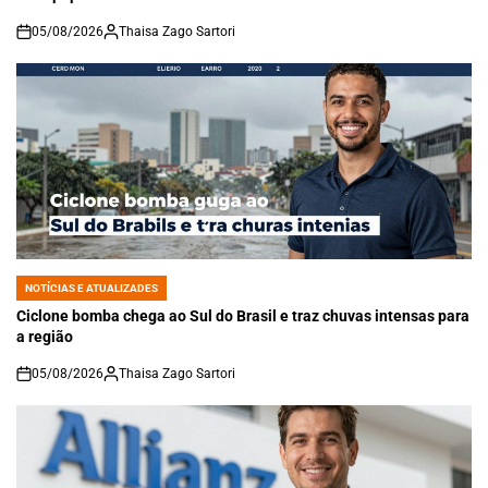
05/08/2026
Thaisa Zago Sartori
on
NOTÍCIAS E ATUALIZADES
POSTED
IN
Ciclone bomba chega ao Sul do Brasil e traz chuvas intensas para
a região
05/08/2026
Thaisa Zago Sartori
on