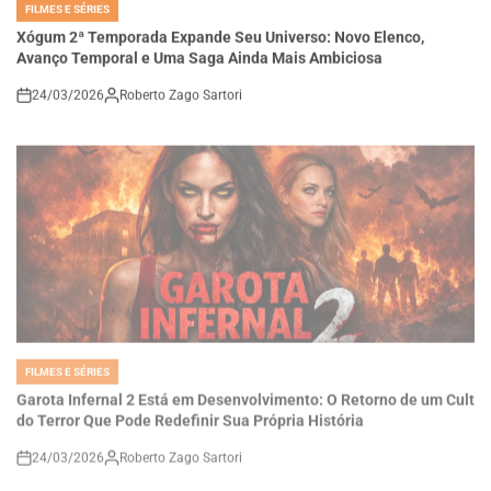
Xógum 2ª Temporada Expande Seu Universo: Novo Elenco,
Avanço Temporal e Uma Saga Ainda Mais Ambiciosa
24/03/2026
Roberto Zago Sartori
on
FILMES E SÉRIES
POSTED
IN
Garota Infernal 2 Está em Desenvolvimento: O Retorno de um Cult
do Terror Que Pode Redefinir Sua Própria História
24/03/2026
Roberto Zago Sartori
on