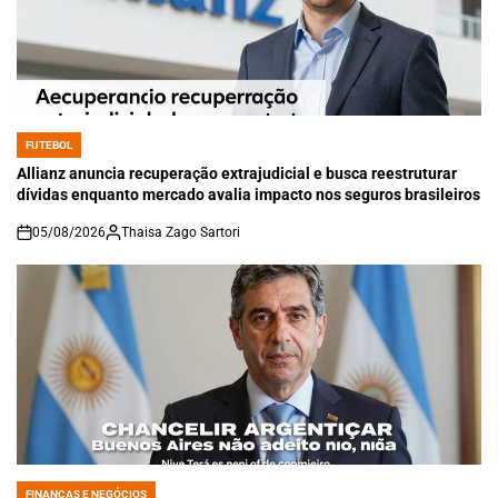
FUTEBOL
POSTED
IN
Allianz anuncia recuperação extrajudicial e busca reestruturar
dívidas enquanto mercado avalia impacto nos seguros brasileiros
05/08/2026
Thaisa Zago Sartori
on
FINANÇAS E NEGÓCIOS