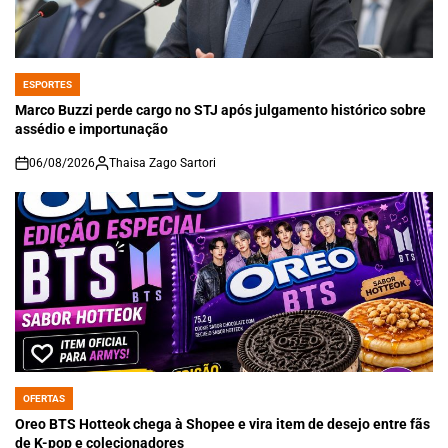
ESPORTES
POSTED
IN
Marco Buzzi perde cargo no STJ após julgamento histórico sobre
assédio e importunação
06/08/2026
Thaisa Zago Sartori
on
OFERTAS
POSTED
IN
Oreo BTS Hotteok chega à Shopee e vira item de desejo entre fãs
de K-pop e colecionadores