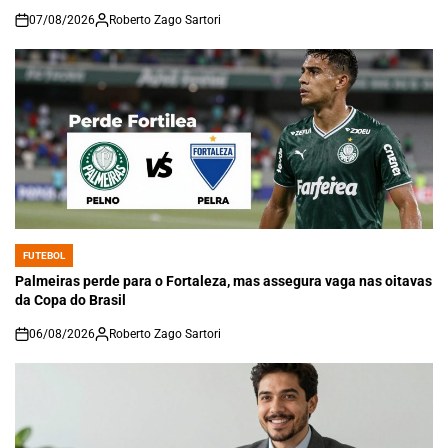
07/08/2026
Roberto Zago Sartori
on
FUTEBOL
POSTED
IN
Palmeiras perde para o Fortaleza, mas assegura vaga nas oitavas
da Copa do Brasil
06/08/2026
Roberto Zago Sartori
on