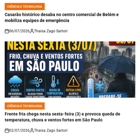
CIÊNCIA E TECNOLOGIA
POSTED
IN
Casarão histórico desaba no centro comercial de Belém e
mobiliza equipes de emergência
06/07/2026
Thaisa Zago Sartori
on
CIÊNCIA E TECNOLOGIA
POSTED
IN
Frente fria chega nesta sexta-feira (3) e provoca queda de
temperatura, chuva e ventos fortes em São Paulo
02/07/2026
Thaisa Zago Sartori
on