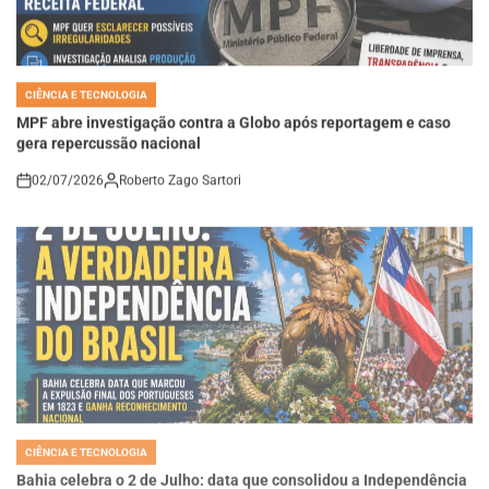
CIÊNCIA E TECNOLOGIA
POSTED
IN
MPF abre investigação contra a Globo após reportagem e caso
gera repercussão nacional
02/07/2026
Roberto Zago Sartori
on
CIÊNCIA E TECNOLOGIA
POSTED
IN
Bahia celebra o 2 de Julho: data que consolidou a Independência
do Brasil ganha reconhecimento nacional