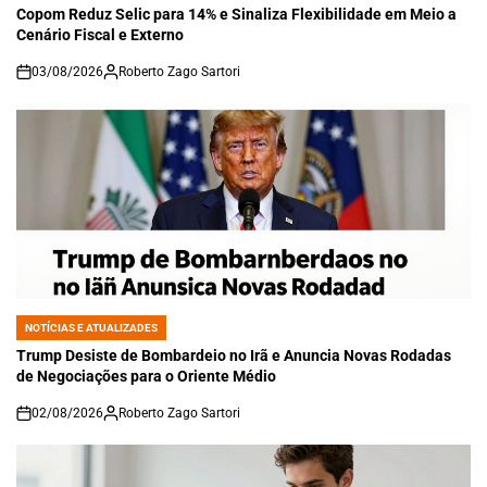
IN
Copom Reduz Selic para 14% e Sinaliza Flexibilidade em Meio a
Cenário Fiscal e Externo
03/08/2026
Roberto Zago Sartori
on
NOTÍCIAS E ATUALIZADES
POSTED
IN
Trump Desiste de Bombardeio no Irã e Anuncia Novas Rodadas
de Negociações para o Oriente Médio
02/08/2026
Roberto Zago Sartori
on