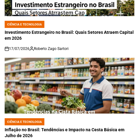
CIÊNCIA E TECNOLOGIA
POSTED
IN
Investimento Estrangeiro no Brasil: Quais Setores Atraem Capital
em 2026
17/07/2026
Roberto Zago Sartori
on
CIÊNCIA E TECNOLOGIA
POSTED
IN
Inflação no Brasil: Tendências e Impacto na Cesta Básica em
Julho de 2026