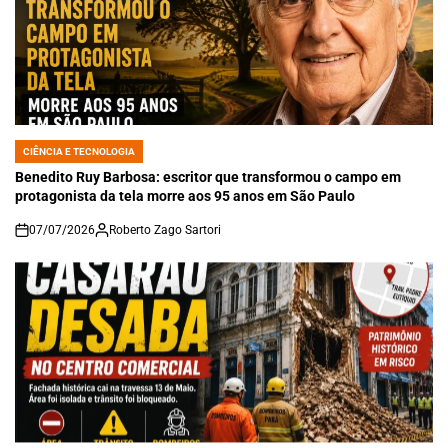
CIÊNCIA E TECNOLOGIA
POSTED
IN
Benedito Ruy Barbosa: escritor que transformou o campo em
protagonista da tela morre aos 95 anos em São Paulo
07/07/2026
Roberto Zago Sartori
on