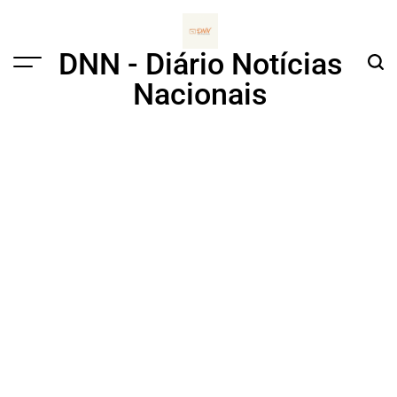
Skip
to
content
DNN - Diário Notícias
Menu
Sear
Nacionais