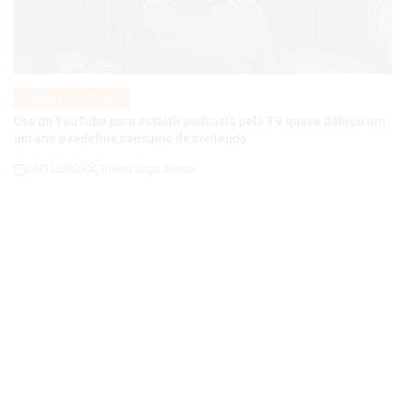
CIÊNCIA E TECNOLOGIA
POSTED
IN
Uso do YouTube para assistir podcasts pela TV quase dobrou em
um ano e redefine consumo de conteúdo
20/12/2025
Thaisa Zago Sartori
on
CIÊNCIA E TECNOLOGIA
POSTED
IN
Deandre Ayton Sofre Contusão no Joelho, Mas MRI Não Aponta
Lesão Grave: Atualização do Los Angeles Lakers
01/12/2025
Thaisa Zago Sartori
on