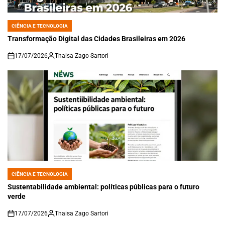
CIÊNCIA E TECNOLOGIA
POSTED
IN
Transformação Digital das Cidades Brasileiras em 2026
17/07/2026
Thaisa Zago Sartori
on
CIÊNCIA E TECNOLOGIA
POSTED
IN
Sustentabilidade ambiental: políticas públicas para o futuro
verde
17/07/2026
Thaisa Zago Sartori
on