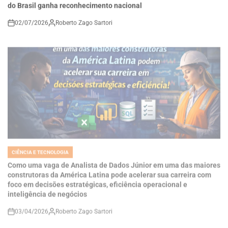
02/07/2026
Roberto Zago Sartori
on
CIÊNCIA E TECNOLOGIA
POSTED
IN
Como uma vaga de Analista de Dados Júnior em uma das maiores
construtoras da América Latina pode acelerar sua carreira com
foco em decisões estratégicas, eficiência operacional e
inteligência de negócios
03/04/2026
Roberto Zago Sartori
on