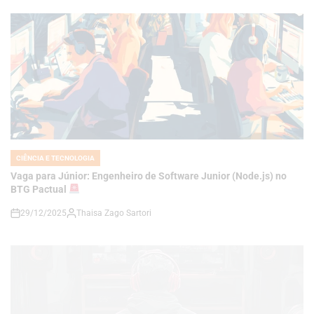
CIÊNCIA E TECNOLOGIA
POSTED
IN
Vaga para Júnior: Engenheiro de Software Junior (Node.js) no
BTG Pactual
29/12/2025
Thaisa Zago Sartori
on