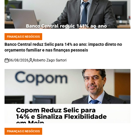
FINANÇAS E NEGÓCIOS
POSTED
IN
Banco Central reduz Selic para 14% ao ano: impacto direto no
orçamento familiar e nas finanças pessoais
06/08/2026
Roberto Zago Sartori
on
FINANÇAS E NEGÓCIOS
POSTED