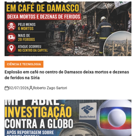
CIÊNCIA E TECNOLOGIA
POSTED
IN
Explosão em café no centro de Damasco deixa mortos e dezenas
de feridos na Síria
02/07/2026
Roberto Zago Sartori
on