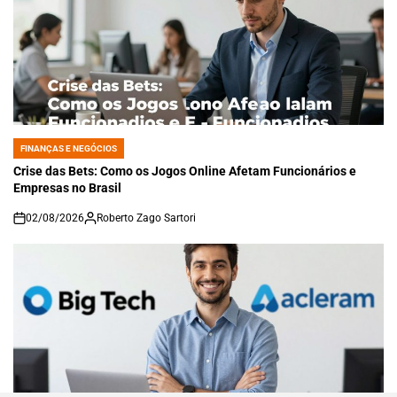
FINANÇAS E NEGÓCIOS
POSTED
IN
Crise das Bets: Como os Jogos Online Afetam Funcionários e
Empresas no Brasil
02/08/2026
Roberto Zago Sartori
on