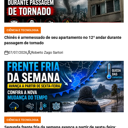
CIÊNCIA E TECNOLOGIA
POSTED
IN
Chinês é arremessado de seu apartamento no 12º andar durante
passagem de tornado
07/07/2026
Roberto Zago Sartori
on
CIÊNCIA E TECNOLOGIA
POSTED
IN
Segunda frente fria da semana avança a partir de sexta-feira;