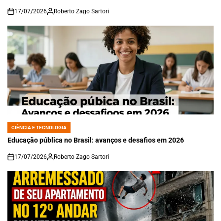
17/07/2026
Roberto Zago Sartori
on
CIÊNCIA E TECNOLOGIA
POSTED
IN
Educação pública no Brasil: avanços e desafios em 2026
17/07/2026
Roberto Zago Sartori
on