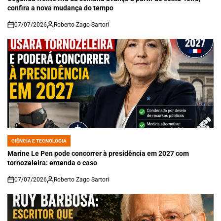
confira a nova mudança do tempo
07/07/2026
Roberto Zago Sartori
on
CIÊNCIA E TECNOLOGIA
POSTED
IN
Marine Le Pen pode concorrer à presidência em 2027 com
tornozeleira: entenda o caso
07/07/2026
Roberto Zago Sartori
on