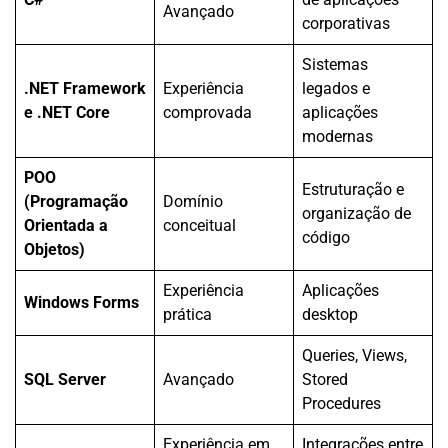
Avançado
corporativas
Sistemas
.NET Framework
Experiência
legados e
e .NET Core
comprovada
aplicações
modernas
POO
Estruturação e
(Programação
Domínio
organização de
Orientada a
conceitual
código
Objetos)
Experiência
Aplicações
Windows Forms
prática
desktop
Queries, Views,
SQL Server
Avançado
Stored
Procedures
Experiência em
Integrações entre