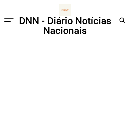
Skip
to
content
DNN - Diário Notícias
Menu
Sear
Nacionais