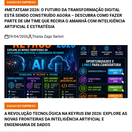
VAGAS DE EMPREGO
POSTED
IN
#METATEAM 2026: O FUTURO DA TRANSFORMAÇÃO DIGITAL
ESTÁ SENDO CONSTRUÍDO AGORA – DESCUBRA COMO FAZER
PARTE DE UM TIME QUE RECRIA O AMANHÃ COM INTELIGÊNCIA
ARTIFICIAL E ESTRATÉGIA
29/04/2026
Thaisa Zago Sartori
on
VAGAS DE EMPREGO
POSTED
IN
A REVOLUÇÃO TECNOLÓGICA NA KEYRUS EM 2026: EXPLORE AS
NOVAS FRONTEIRAS DA INTELIGÊNCIA ARTIFICIAL E
ENGENHARIA DE DADOS