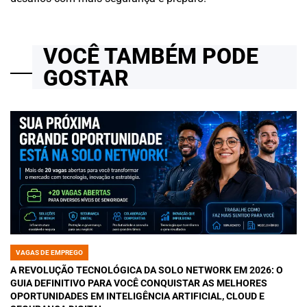
VOCÊ TAMBÉM PODE
GOSTAR
VAGAS DE EMPREGO
POSTED
IN
A REVOLUÇÃO TECNOLÓGICA DA SOLO NETWORK EM 2026: O
GUIA DEFINITIVO PARA VOCÊ CONQUISTAR AS MELHORES
OPORTUNIDADES EM INTELIGÊNCIA ARTIFICIAL, CLOUD E