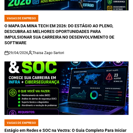
VAGAS DE EMPREGO
POSTED
IN
O MAPA DA MINA TECH EM 2026: DO ESTÁGIO AO PLENO,
DESCUBRA AS MELHORES OPORTUNIDADES PARA
IMPULSIONAR SUA CARREIRA NO DESENVOLVIMENTO DE
SOFTWARE
29/04/2026
Thaisa Zago Sartori
on
VAGAS DE EMPREGO
POSTED
IN
Estágio em Redes e SOC na Vectra: O Guia Completo Para Iniciar