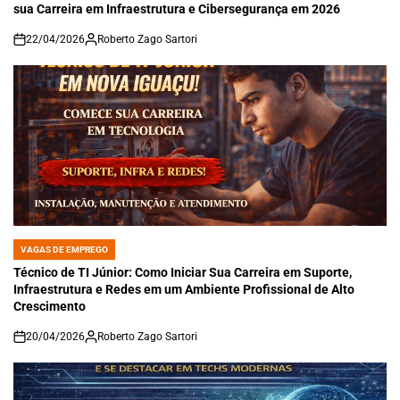
sua Carreira em Infraestrutura e Cibersegurança em 2026
22/04/2026
Roberto Zago Sartori
on
VAGAS DE EMPREGO
POSTED
IN
Técnico de TI Júnior: Como Iniciar Sua Carreira em Suporte,
Infraestrutura e Redes em um Ambiente Profissional de Alto
Crescimento
20/04/2026
Roberto Zago Sartori
on