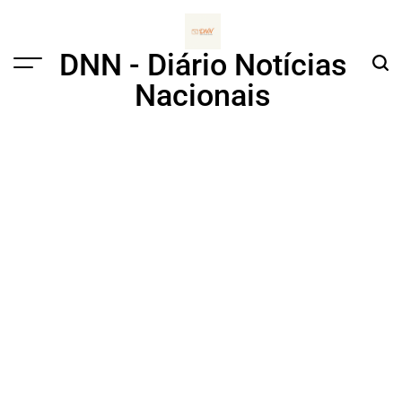
Skip
to
content
DNN - Diário Notícias
Menu
Sear
Nacionais