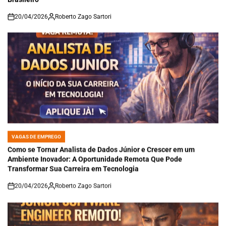
20/04/2026
Roberto Zago Sartori
on
VAGAS DE EMPREGO
POSTED
IN
Como se Tornar Analista de Dados Júnior e Crescer em um
Ambiente Inovador: A Oportunidade Remota Que Pode
Transformar Sua Carreira em Tecnologia
20/04/2026
Roberto Zago Sartori
on