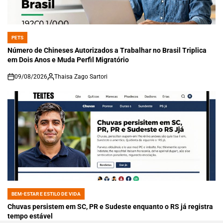
PETS
POSTED
IN
Número de Chineses Autorizados a Trabalhar no Brasil Triplica
em Dois Anos e Muda Perfil Migratório
09/08/2026
Thaisa Zago Sartori
on
BEM-ESTAR E ESTILO DE VIDA
POSTED
IN
Chuvas persistem em SC, PR e Sudeste enquanto o RS já registra
tempo estável