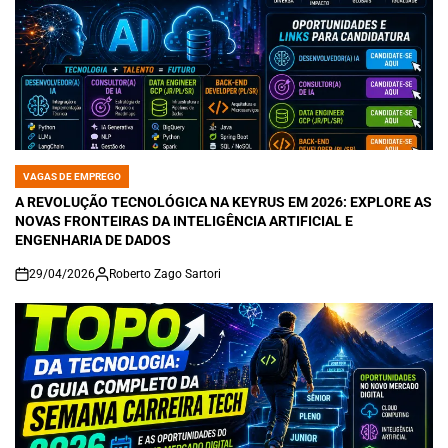
VAGAS DE EMPREGO
POSTED
IN
A REVOLUÇÃO TECNOLÓGICA NA KEYRUS EM 2026: EXPLORE AS
NOVAS FRONTEIRAS DA INTELIGÊNCIA ARTIFICIAL E
ENGENHARIA DE DADOS
29/04/2026
Roberto Zago Sartori
on