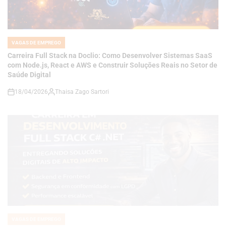
VAGAS DE EMPREGO
POSTED
IN
Carreira Full Stack na Doclio: Como Desenvolver Sistemas SaaS
com Node.js, React e AWS e Construir Soluções Reais no Setor de
Saúde Digital
18/04/2026
Thaisa Zago Sartori
on
VAGAS DE EMPREGO
POSTED
IN
Como se Tornar um Desenvolvedor Full Stack C# .NET e Construir
Soluções de Alto Impacto em um Mercado Cada Vez Mais
Competitivo
18/04/2026
Thaisa Zago Sartori
on