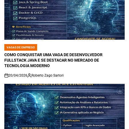
VAGAS DE EMPREGO
POSTED
IN
COMO CONQUISTAR UMA VAGA DE DESENVOLVEDOR
FULLSTACK JAVA E SE DESTACAR NO MERCADO DE
TECNOLOGIA MODERNO
20/04/2026
Roberto Zago Sartori
on