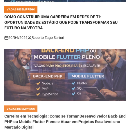
VAGAS DE EMPREGO
POSTED
IN
COMO CONSTRUIR UMA CARREIRA EM REDES DE TI:
OPORTUNIDADE DE ESTÁGIO QUE PODE TRANSFORMAR SEU
FUTURO NA VECTRA
20/04/2026
Roberto Zago Sartori
on
VAGAS DE EMPREGO
POSTED
IN
Carreira em Tecnologia: Como se Tornar Desenvolvedor Back-End
PHP ou Mobile Flutter Pleno e Atuar em Projetos Escaláveis no
Mercado Digital