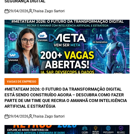
SEGURANÇA DIGITAL
29/04/2026
Thaisa Zago Sartori
on
VAGAS DE EMPREGO
POSTED
IN
#METATEAM 2026: O FUTURO DA TRANSFORMAÇÃO DIGITAL
ESTÁ SENDO CONSTRUÍDO AGORA – DESCUBRA COMO FAZER
PARTE DE UM TIME QUE RECRIA O AMANHÃ COM INTELIGÊNCIA
ARTIFICIAL E ESTRATÉGIA
29/04/2026
Thaisa Zago Sartori
on