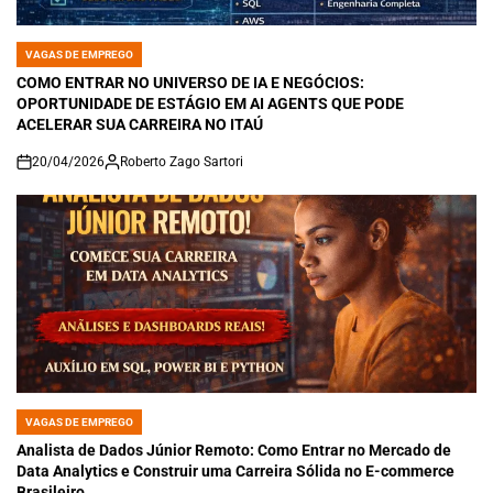
VAGAS DE EMPREGO
POSTED
IN
COMO ENTRAR NO UNIVERSO DE IA E NEGÓCIOS:
OPORTUNIDADE DE ESTÁGIO EM AI AGENTS QUE PODE
ACELERAR SUA CARREIRA NO ITAÚ
20/04/2026
Roberto Zago Sartori
on
VAGAS DE EMPREGO
POSTED
IN
Analista de Dados Júnior Remoto: Como Entrar no Mercado de
Data Analytics e Construir uma Carreira Sólida no E-commerce
Brasileiro