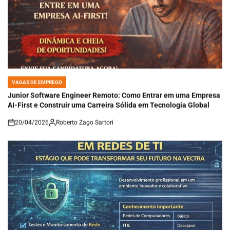
VAGAS DE EMPREGO
POSTED
IN
Junior Software Engineer Remoto: Como Entrar em uma Empresa
AI-First e Construir uma Carreira Sólida em Tecnologia Global
20/04/2026
Roberto Zago Sartori
on