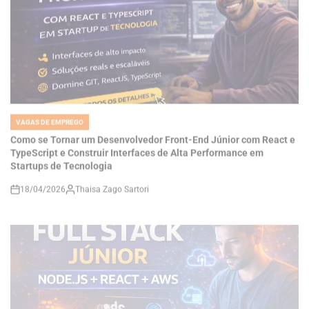
VAGAS DE EMPREGO
POSTED
IN
Como se Tornar um Desenvolvedor Front-End Júnior com React e
TypeScript e Construir Interfaces de Alta Performance em
Startups de Tecnologia
18/04/2026
Thaisa Zago Sartori
on