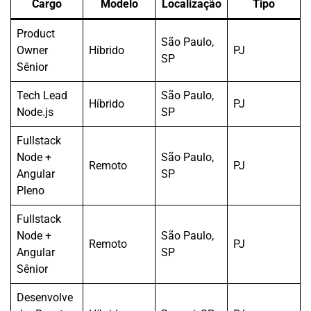
Cargo
Modelo
Localização
Tipo
Product
São Paulo,
Owner
Híbrido
PJ
SP
Sênior
Tech Lead
São Paulo,
Híbrido
PJ
Node.js
SP
Fullstack
Node +
São Paulo,
Remoto
PJ
Angular
SP
Pleno
Fullstack
Node +
São Paulo,
Remoto
PJ
Angular
SP
Sênior
Desenvolve