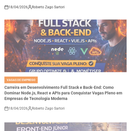
18/04/2026
Roberto Zago Sartori
on
VAGAS DE EMPREGO
POSTED
IN
Carreira em Desenvolvimento Full Stack e Back-End: Como
Dominar Node.js, React e APIs para Conquistar Vagas Pleno em
Empresas de Tecnologia Moderna
18/04/2026
Roberto Zago Sartori
on