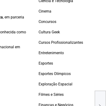
Ciência e Tecnologia
Cinema
ca
, em parceria
Concursos
Cultura Geek
reconhecida como
Cursos Profissionalizantes
rnacional em
Entretenimento
Esportes
Esportes Olímpicos
Exploração Espacial
Filmes e Séries
Estr
Juju
Finanças e Negócios