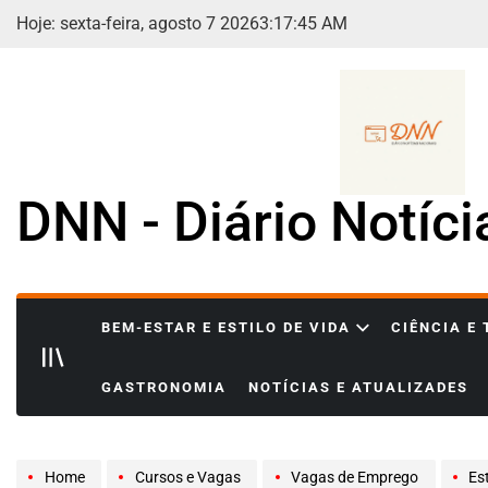
Skip
Hoje: sexta-feira, agosto 7 2026
3
:
17
:
47
AM
to
content
DNN - Diário Notíc
BEM-ESTAR E ESTILO DE VIDA
CIÊNCIA E
GASTRONOMIA
NOTÍCIAS E ATUALIZADES
Home
Cursos e Vagas
Vagas de Emprego
Est