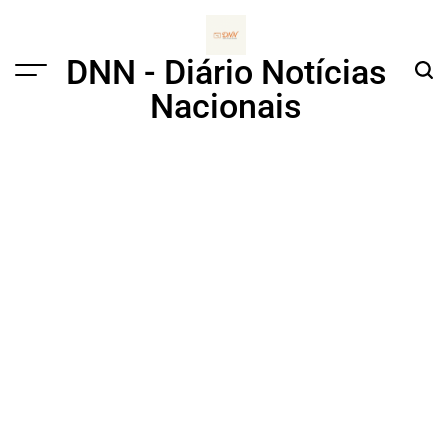
Skip
to
content
DNN - Diário Notícias
Menu
Sear
Nacionais