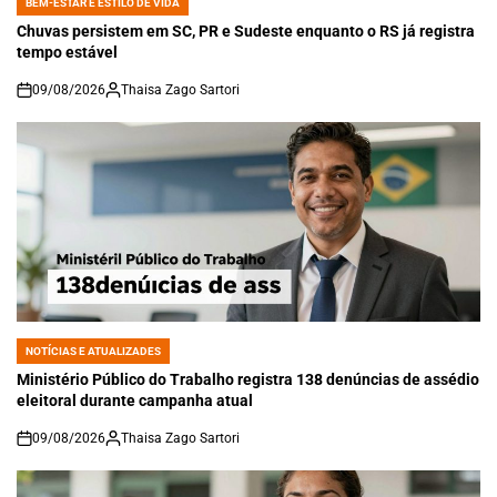
BEM-ESTAR E ESTILO DE VIDA
POSTED
IN
Chuvas persistem em SC, PR e Sudeste enquanto o RS já registra
tempo estável
09/08/2026
Thaisa Zago Sartori
on
NOTÍCIAS E ATUALIZADES
POSTED
IN
Ministério Público do Trabalho registra 138 denúncias de assédio
eleitoral durante campanha atual
09/08/2026
Thaisa Zago Sartori
on