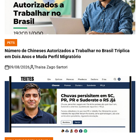
PETS
POSTED
IN
Número de Chineses Autorizados a Trabalhar no Brasil Triplica
em Dois Anos e Muda Perfil Migratório
09/08/2026
Thaisa Zago Sartori
on