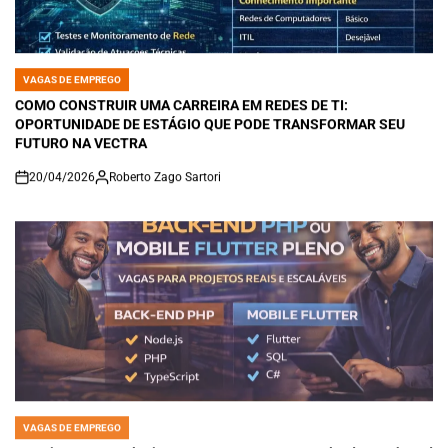
VAGAS DE EMPREGO
POSTED
IN
COMO CONSTRUIR UMA CARREIRA EM REDES DE TI:
OPORTUNIDADE DE ESTÁGIO QUE PODE TRANSFORMAR SEU
FUTURO NA VECTRA
20/04/2026
Roberto Zago Sartori
on
VAGAS DE EMPREGO
POSTED
IN
Carreira em Tecnologia: Como se Tornar Desenvolvedor Back-End