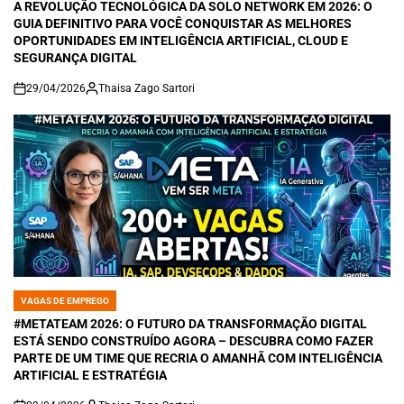
IN
A REVOLUÇÃO TECNOLÓGICA DA SOLO NETWORK EM 2026: O
GUIA DEFINITIVO PARA VOCÊ CONQUISTAR AS MELHORES
OPORTUNIDADES EM INTELIGÊNCIA ARTIFICIAL, CLOUD E
SEGURANÇA DIGITAL
29/04/2026
Thaisa Zago Sartori
on
VAGAS DE EMPREGO
POSTED
IN
#METATEAM 2026: O FUTURO DA TRANSFORMAÇÃO DIGITAL
ESTÁ SENDO CONSTRUÍDO AGORA – DESCUBRA COMO FAZER
PARTE DE UM TIME QUE RECRIA O AMANHÃ COM INTELIGÊNCIA
ARTIFICIAL E ESTRATÉGIA