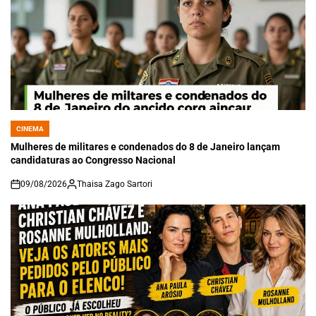
CINEMA
POSTED
IN
Mulheres de militares e condenados do 8 de Janeiro lançam
candidaturas ao Congresso Nacional
09/08/2026
Thaisa Zago Sartori
on