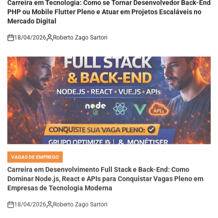
PHP ou Mobile Flutter Pleno e Atuar em Projetos Escaláveis no
Mercado Digital
18/04/2026
Roberto Zago Sartori
on
VAGAS DE EMPREGO
POSTED
IN
Carreira em Desenvolvimento Full Stack e Back-End: Como
Dominar Node.js, React e APIs para Conquistar Vagas Pleno em
Empresas de Tecnologia Moderna
18/04/2026
Roberto Zago Sartori
on