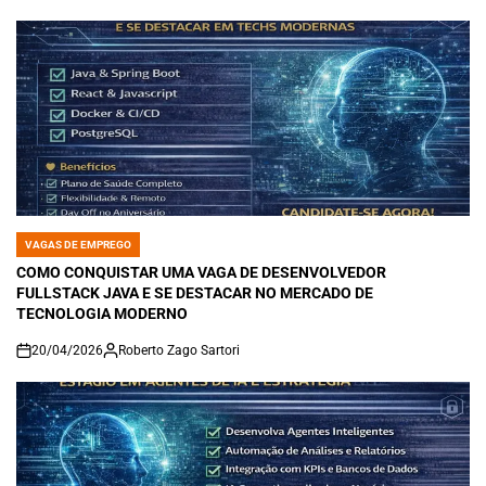
VAGAS DE EMPREGO
POSTED
IN
COMO CONQUISTAR UMA VAGA DE DESENVOLVEDOR
FULLSTACK JAVA E SE DESTACAR NO MERCADO DE
TECNOLOGIA MODERNO
20/04/2026
Roberto Zago Sartori
on