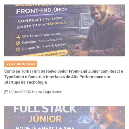
VAGAS DE EMPREGO
POSTED
IN
Como se Tornar um Desenvolvedor Front-End Júnior com React e
TypeScript e Construir Interfaces de Alta Performance em
Startups de Tecnologia
18/04/2026
Thaisa Zago Sartori
on