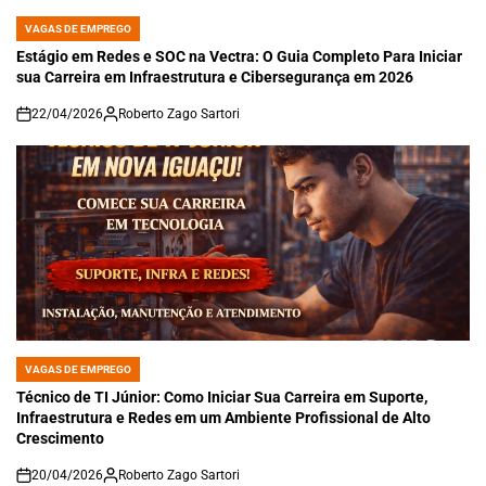
VAGAS DE EMPREGO
POSTED
IN
Estágio em Redes e SOC na Vectra: O Guia Completo Para Iniciar
sua Carreira em Infraestrutura e Cibersegurança em 2026
22/04/2026
Roberto Zago Sartori
on
VAGAS DE EMPREGO
POSTED
IN
Técnico de TI Júnior: Como Iniciar Sua Carreira em Suporte,
Infraestrutura e Redes em um Ambiente Profissional de Alto
Crescimento
20/04/2026
Roberto Zago Sartori
on