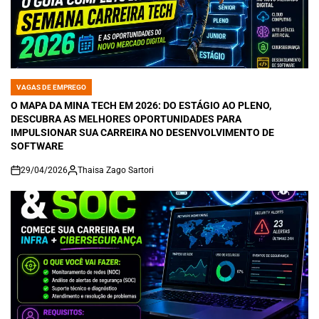
VAGAS DE EMPREGO
POSTED
IN
O MAPA DA MINA TECH EM 2026: DO ESTÁGIO AO PLENO,
DESCUBRA AS MELHORES OPORTUNIDADES PARA
IMPULSIONAR SUA CARREIRA NO DESENVOLVIMENTO DE
SOFTWARE
29/04/2026
Thaisa Zago Sartori
on