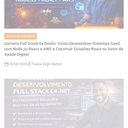
VAGAS DE EMPREGO
POSTED
IN
Carreira Full Stack na Doclio: Como Desenvolver Sistemas SaaS
com Node.js, React e AWS e Construir Soluções Reais no Setor de
Saúde Digital
18/04/2026
Thaisa Zago Sartori
on
VAGAS DE EMPREGO
POSTED
IN
Como se Tornar um Desenvolvedor Full Stack C# .NET e Construir
Soluções de Alto Impacto em um Mercado Cada Vez Mais