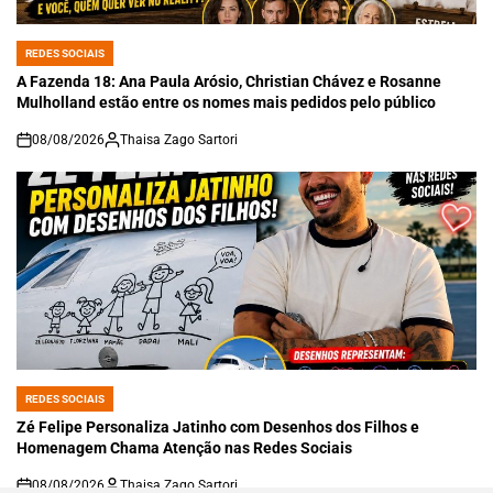
REDES SOCIAIS
POSTED
IN
A Fazenda 18: Ana Paula Arósio, Christian Chávez e Rosanne
Mulholland estão entre os nomes mais pedidos pelo público
08/08/2026
Thaisa Zago Sartori
on
REDES SOCIAIS
POSTED
IN
Zé Felipe Personaliza Jatinho com Desenhos dos Filhos e
Homenagem Chama Atenção nas Redes Sociais
08/08/2026
Thaisa Zago Sartori