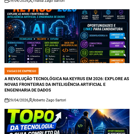
29/04/2026
Thaisa Zago Sartori
on
VAGAS DE EMPREGO
POSTED
IN
A REVOLUÇÃO TECNOLÓGICA NA KEYRUS EM 2026: EXPLORE AS
NOVAS FRONTEIRAS DA INTELIGÊNCIA ARTIFICIAL E
ENGENHARIA DE DADOS
29/04/2026
Roberto Zago Sartori
on