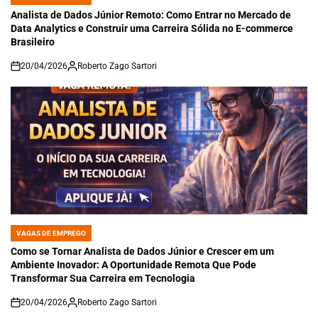
POSTED
IN
Analista de Dados Júnior Remoto: Como Entrar no Mercado de
Data Analytics e Construir uma Carreira Sólida no E-commerce
Brasileiro
20/04/2026
Roberto Zago Sartori
on
VAGAS DE EMPREGO
POSTED
IN
Como se Tornar Analista de Dados Júnior e Crescer em um
Ambiente Inovador: A Oportunidade Remota Que Pode
Transformar Sua Carreira em Tecnologia
20/04/2026
Roberto Zago Sartori
on