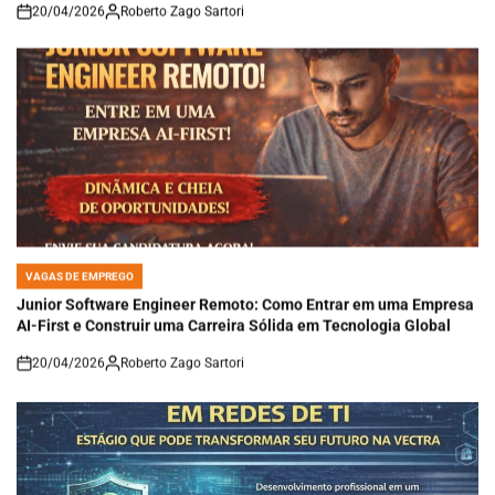
20/04/2026
Roberto Zago Sartori
on
VAGAS DE EMPREGO
POSTED
IN
Junior Software Engineer Remoto: Como Entrar em uma Empresa
AI-First e Construir uma Carreira Sólida em Tecnologia Global
20/04/2026
Roberto Zago Sartori
on