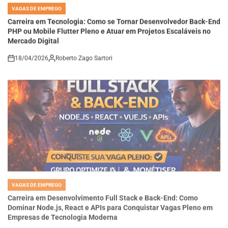
IN
Carreira em Tecnologia: Como se Tornar Desenvolvedor Back-End
PHP ou Mobile Flutter Pleno e Atuar em Projetos Escaláveis no
Mercado Digital
18/04/2026
Roberto Zago Sartori
on
VAGAS DE EMPREGO
POSTED
IN
Carreira em Desenvolvimento Full Stack e Back-End: Como
Dominar Node.js, React e APIs para Conquistar Vagas Pleno em
Empresas de Tecnologia Moderna
18/04/2026
Roberto Zago Sartori
on