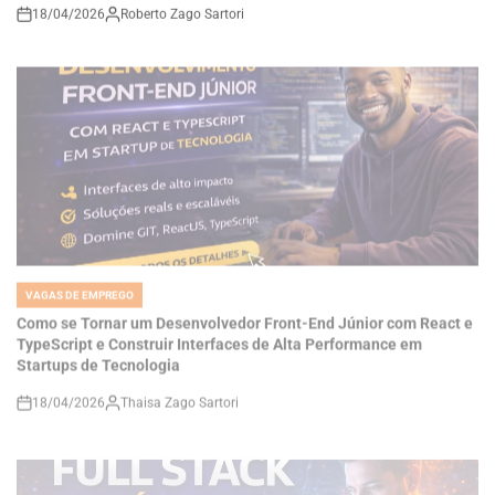
VAGAS DE EMPREGO
POSTED
IN
Como se Tornar um Desenvolvedor Front-End Júnior com React e
TypeScript e Construir Interfaces de Alta Performance em
Startups de Tecnologia
18/04/2026
Thaisa Zago Sartori
on