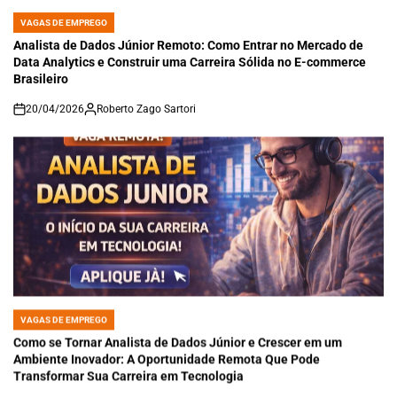
VAGAS DE EMPREGO
POSTED
IN
Analista de Dados Júnior Remoto: Como Entrar no Mercado de
Data Analytics e Construir uma Carreira Sólida no E-commerce
Brasileiro
20/04/2026
Roberto Zago Sartori
on
VAGAS DE EMPREGO
POSTED
IN
Como se Tornar Analista de Dados Júnior e Crescer em um
Ambiente Inovador: A Oportunidade Remota Que Pode
Transformar Sua Carreira em Tecnologia