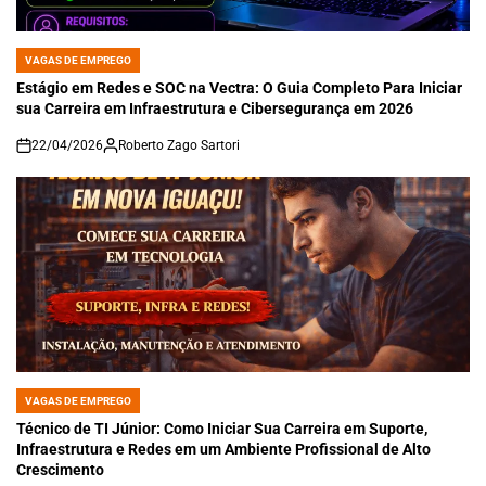
VAGAS DE EMPREGO
POSTED
IN
Estágio em Redes e SOC na Vectra: O Guia Completo Para Iniciar
sua Carreira em Infraestrutura e Cibersegurança em 2026
22/04/2026
Roberto Zago Sartori
on
VAGAS DE EMPREGO
POSTED
IN
Técnico de TI Júnior: Como Iniciar Sua Carreira em Suporte,
Infraestrutura e Redes em um Ambiente Profissional de Alto
Crescimento