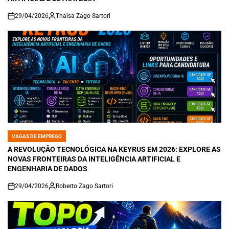
29/04/2026
Thaisa Zago Sartori
on
VAGAS DE EMPREGO
POSTED
IN
A REVOLUÇÃO TECNOLÓGICA NA KEYRUS EM 2026: EXPLORE AS
NOVAS FRONTEIRAS DA INTELIGÊNCIA ARTIFICIAL E
ENGENHARIA DE DADOS
29/04/2026
Roberto Zago Sartori
on