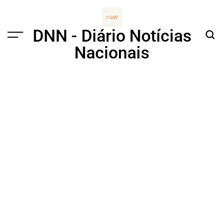
Skip
to
content
DNN - Diário Notícias
Menu
Sear
Nacionais