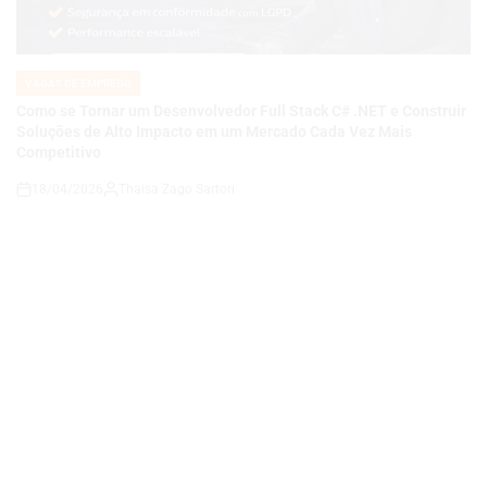
IN
Como se Tornar um Desenvolvedor Full Stack C# .NET e Construir
Soluções de Alto Impacto em um Mercado Cada Vez Mais
Competitivo
18/04/2026
Thaisa Zago Sartori
on
VAGAS DE EMPREGO
POSTED
IN
Carreira em Qualidade e Processos em Alta: Como se Tornar um
Analista de QA Estratégico com Governança, KPIs e Melhoria
Contínua em Ambientes Corporativos
14/04/2026
Roberto Zago Sartori
on