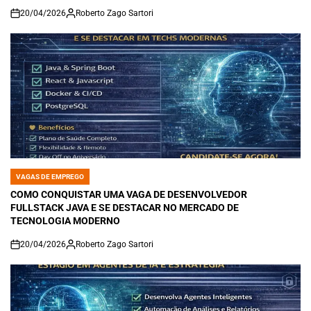
20/04/2026
Roberto Zago Sartori
on
VAGAS DE EMPREGO
POSTED
IN
COMO CONQUISTAR UMA VAGA DE DESENVOLVEDOR
FULLSTACK JAVA E SE DESTACAR NO MERCADO DE
TECNOLOGIA MODERNO
20/04/2026
Roberto Zago Sartori
on