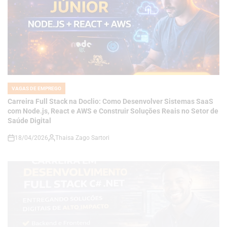
VAGAS DE EMPREGO
POSTED
IN
Carreira Full Stack na Doclio: Como Desenvolver Sistemas SaaS
com Node.js, React e AWS e Construir Soluções Reais no Setor de
Saúde Digital
18/04/2026
Thaisa Zago Sartori
on
VAGAS DE EMPREGO
POSTED